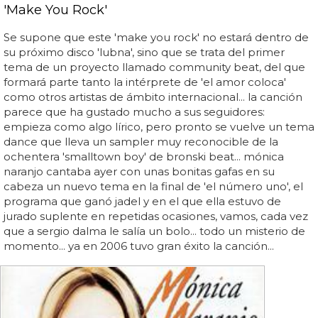
'Make You Rock'
Se supone que este 'make you rock' no estará dentro de
su próximo disco 'lubna', sino que se trata del primer
tema de un proyecto llamado community beat, del que
formará parte tanto la intérprete de 'el amor coloca'
como otros artistas de ámbito internacional... la canción
parece que ha gustado mucho a sus seguidores:
empieza como algo lírico, pero pronto se vuelve un tema
dance que lleva un sampler muy reconocible de la
ochentera 'smalltown boy' de bronski beat... mónica
naranjo cantaba ayer con unas bonitas gafas en su
cabeza un nuevo tema en la final de 'el número uno', el
programa que ganó jadel y en el que ella estuvo de
jurado suplente en repetidas ocasiones, vamos, cada vez
que a sergio dalma le salía un bolo... todo un misterio de
momento... ya en 2006 tuvo gran éxito la canción...