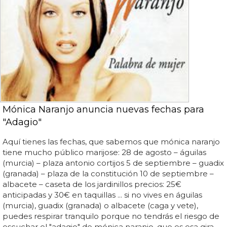
Mónica Naranjo anuncia nuevas fechas para
"Adagio"
Aquí tienes las fechas, que sabemos que mónica naranjo
tiene mucho público marijose: 28 de agosto – águilas
(murcia) – plaza antonio cortijos 5 de septiembre – guadix
(granada) – plaza de la constitución 10 de septiembre –
albacete – caseta de los jardinillos precios: 25€
anticipadas y 30€ en taquillas ... si no vives en águilas
(murcia), guadix (granada) o albacete (caga y vete),
puedes respirar tranquilo porque no tendrás el riesgo de
escuchar el "adagio" de mónica naranjo, que es esa gira