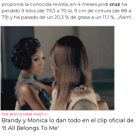
proponía la conocida revista, en 4 meses jordi
cruz
ha
perdido 9 kilos (de 79,3 a 70,4), 9 cm de cintura (de 88 a
79) y ha pasado de un 20,3 % de grasa a un 11,1 %... ¡ñam!...
THE BOY IS MINE PART II
Brandy y Monica lo dan todo en el clip oficial de
'It All Belongs To Me'