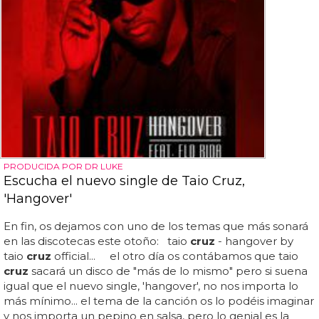
PRODUCIDA POR DR LUKE
Escucha el nuevo single de Taio Cruz,
'Hangover'
En fin, os dejamos con uno de los temas que más sonará
en las discotecas este otoño: taio
cruz
- hangover by
taio
cruz
official... el otro día os contábamos que taio
cruz
sacará un disco de "más de lo mismo" pero si suena
igual que el nuevo single, 'hangover', no nos importa lo
más mínimo... el tema de la canción os lo podéis imaginar
y nos importa un pepino en salsa, pero lo genial es la