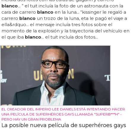
blanco
... ” el tuit incluía la foto de un astronauta con la
cara de carrero
blanco
en la luna... “kissinger le regaló a
carrero
blanco
un trozo de la luna, eta le pagó el viaje a
ella&rdquo... el mensaje incluía tres fotos sobre el
momento de la explosión y la trayectoria del vehículo en
el que iba
blanco
... el tuit incluía dos fotos...
EL CREADOR DEL IMPERIO LEE DANIELS ESTÁ INTENTANDO HACER
UNA PELÍCULA DE SUPERHÉROES GAYS LLAMADA "SUPERB***H" -
PERO HAY UN GRAN PROBLEMA
La posible nueva película de superhéroes gays