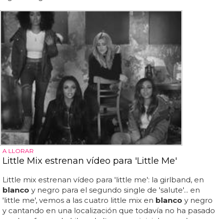
A LLORAR
Little Mix estrenan vídeo para 'Little Me'
Little mix estrenan vídeo para 'little me': la girlband, en
blanco
y negro para el segundo single de 'salute'... en
'little me', vemos a las cuatro little mix en
blanco
y negro
y cantando en una localización que todavía no ha pasado