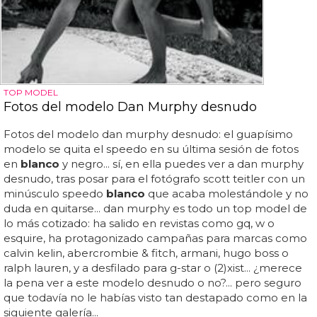
TOP MODEL
Fotos del modelo Dan Murphy desnudo
Fotos del modelo dan murphy desnudo: el guapísimo
modelo se quita el speedo en su última sesión de fotos
en
blanco
y negro... sí, en ella puedes ver a dan murphy
desnudo, tras posar para el fotógrafo scott teitler con un
minúsculo speedo
blanco
que acaba molestándole y no
duda en quitarse... dan murphy es todo un top model de
lo más cotizado: ha salido en revistas como gq, w o
esquire, ha protagonizado campañas para marcas como
calvin kelin, abercrombie & fitch, armani, hugo boss o
ralph lauren, y a desfilado para g-star o (2)xist... ¿merece
la pena ver a este modelo desnudo o no?... pero seguro
que todavía no le habías visto tan destapado como en la
siguiente galería...