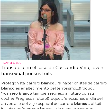
TRANSFOBIA
Transfobia en el caso de Cassandra Vera, joven
transexual por sus tuits
Protagonista: carrero
blanco
... “si hacer chistes de carrero
blanco
es enaltecimiento del terrorismo…&rdquo...
“¿carrero
blanco
también regresó al futuro con su
coche? #regresoalfuturo&rdquo... “elecciones el día del
aniversario del viaje espacial de carrero
blanco
... el tuit
incluía dos fotos con las caras de gagarin y carrero