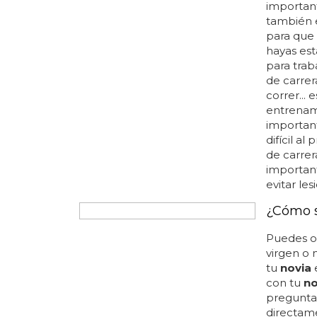
navratilo
personas e
57 años 
empresari
matrimon
pausa ent
masculino
estado ju
ti... ¡vivan
momentazo
puedes ve
¿Cómo h
Finalment
importan
también 
para que
hayas est
para trab
de carrer