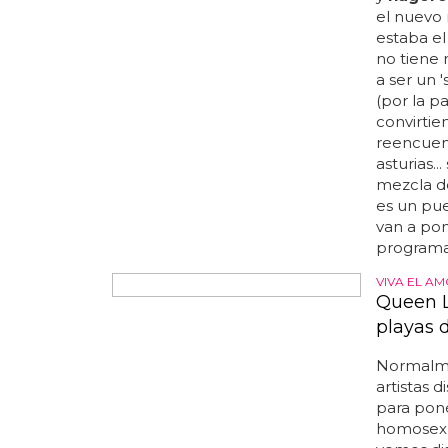
mirror: "n
querrías e
confirmad
mantiene 
supermode
cual la v
boca y ha
pensaba 
grande... 
juntas, e
EL PROGR
Infiesto
También 
y
nagore
el nuevo r
estaba el
no tiene 
a ser un 
(por la p
convirti