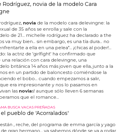
tto se casará con su novia en Hawaii
 porque su
novia
es de la isla en cuestión... lo hará con
kristen en hawaii en un año exacto: junio de 2013...
arece que el cambio de relación le ha sentado de
que "con freddie siempre vivía temiendo que
... me siento completa y llena"... con kristen nunca
upo de eso... nos alegramos mucho por beth ditto,
s que conocida por su fuerte carácter y
dad, así como su buen gusto vistiendo (de hecho
línea de ropa xxl divertidísima)... por lo visto su
comenzó de forma muy discreta, ya que la conoció
staba con su anterior
novia
, freddie, con la que
ve años: "nunca fui infiel a...
 DEL MOMENTO
e Rodríguez, novia de la modelo Cara
ngne
rodríguez,
novia
de la modelo cara delevingne: la
exual de 35 años se enrolla y sale con la
lo de 21... michelle rodríguez ha declarado a the