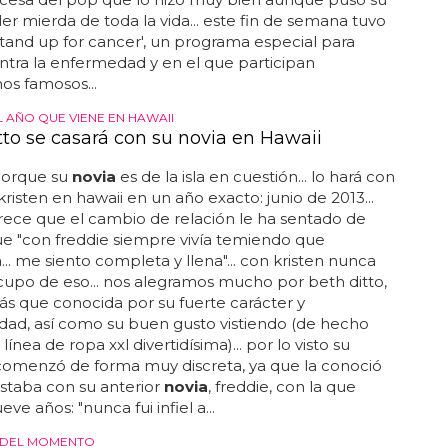
porcionarte algunas pistas sobre su estado de
d... por ejemplo, puedes observar su
miento...
GADA
 Spears, novia del tenista Andy Murray por
ena causa
pears,
novia
del tenista andy murray por una buena
en esta ocasión britney grabó un mini sketch a su
londres, en el que hacía un casting para interpretar
a
del tenista andy murray, dirigido por richard
 por suerte, la queremos y nos reímos mucho con su
 te presentamos a continuación... ambos quedaron
os con la pronunciación insoportablemente british
ncesa del pop que lo hizo muy bien aunque puso su
ler mierda de toda la vida... este fin de semana tuvo
'stand up for cancer', un programa especial para
ntra la enfermedad y en el que participan
os famosos...
L AÑO QUE VIENE EN HAWAII