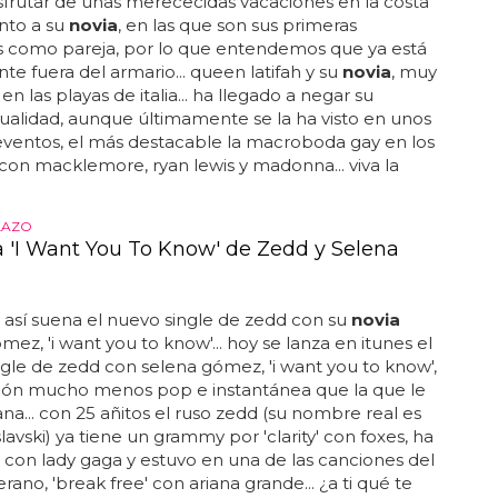
tro' de gran hermano pero en medio de la nada, en
.. se llama infiesto (que el nombre es como una
 un montón de palabras incesto, incierto, infecto) y
blo que no tiene más de 2... 000 habitantes que se
er las botas con todo lo que el equipo del
se va a gastar en sus comercios...
MOR
atifah y su novia, muy cariñosas en las
e Italia
nte estamos acostumbrados a ver cada vez más
dispuestos a salir del armario y usar su popularidad
rselo fácil a los más jóvenes, que entiendan que la
lidad no es un problema ni un tabú... ahora la
frutar de unas merececidas vacaciones en la costa
unto a su
novia
, en las que son sus primeras
 como pareja, por lo que entendemos que ya está
nte fuera del armario... queen latifah y su
novia
, muy
en las playas de italia... ha llegado a negar su
alidad, aunque últimamente se la ha visto en unos
ventos, el más destacable la macroboda gay en los