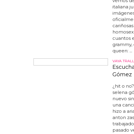
reencuen
asturias.
mezcla de
es un pue
van a pon
programa 
VIVA EL A
Queen L
playas d
Normalme
artistas 
para poné
homosexua
vemos dis
italiana j
imágenes
oficialme
cariñosas 
homosexu
cuantos e