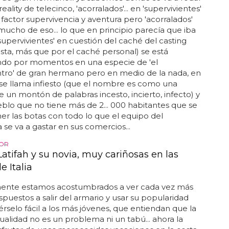
os va muy bien... sin embargo, es una tía dura... no
nfrentarte a ella en una pelea"... ¡chicas al poder!...
o: la actriz de 'girlfight' ha confirmado que
una relación con cara delevingne, una
lo británica 14 años más joven que ella, junto a la
imos en un partido de baloncesto comiéndose la
ciendo el bobo... cuando empezamos a salir,
que era impresionante y nos lo pasamos en
¡vivan las
novia
s! aunque sólo lleven 6 semanas
speramos que el romance...
AMA BUSCA VACAS PREÑADAS
, el pueblo de 'Acorralados'
están , reche, del programa de emma garcía y yago
de gran hermano... ya sabemos dónde se va a rodar
eality de telecinco, 'acorralados'... en 'supervivientes'
 factor supervivencia y aventura pero 'acorralados'
mucho de eso... lo que en principio parecía que iba
'supervivientes' en cuestión del caché del casting
asta, más que por el caché personal) se está
endo por momentos en una especie de 'el