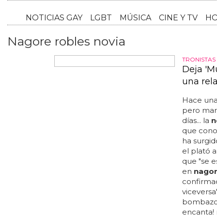
NOTICI
Nagore robles novia
TRONISTAS
Deja 'M
una rel
Hace unas
pero marí
días... la
n
que cono
ha surgid
el plató 
que "se 
en
nago
confirmad
viceversa
bombazo: 