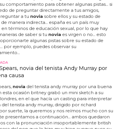
 esto le dará estructura a su programa de
ento y hará que sea más fácil seguirlo... también es
e que tengas paciencia, ya que correr puede ser
 principio para algunas personas... si no hay una pista
as, considera correr en un parque cercano... es
e elegir un lugar seguro y bien iluminado para
siones... esto hará que esté comprometida...
aber si tu novia es virgen o no?
servar ciertas cosas para determinar si tu
novia
es
no... en españa, hay muchas maneras de conocer si
s virgen o no... si no quieres hablar directamente
via
sobre el tema, entonces puedes hacer
 a sus amigos... si no quieres hablar con tu
novia
ente, entonces puedes preguntarle a sus amigos o
su comportamiento para obtener algunas pistas... si
edo de preguntar directamente a tus amigos,
reguntar a tu
novia
sobre ellos y su estado de
d de manera indirecta... españa es un país muy
en términos de educación sexual, por lo que hay
aneras de saber si tu
novia
es virgen o no... esto