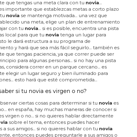
va pide matrimonio a su
novia
delante de miles de
n el us open... ¡felicidades, martina! la extenista de
ya está comprometida con su
novia
julia lemigova,
a y exmodelo de 42 años... y la petición de
io fue todo un espectáculo que sucedió durante la
re los dos partidos de la semifinal del torneo
 del abierto de tenis de estados unidos... "hemos
ntas durante 6 años y no puedo imaginar mi vida sin
 las
novia
s!... por supuesto, la respuesta fue sí...
 retransmitido por las pantallas gigantes que
r en vídeo...
acer correr a tu novia?
e, recuerda motivar a tu
novia
... en primer lugar, es
te que tengas una meta clara con tu
novia
...
es importante que establezcas metas a corto plazo
 tu
novia
se mantenga motivada... una vez que
ablecido una meta, elige un plan de entrenamiento
ajar con tu
novia
... si es posible, encuentra una pista
as local para que tu
novia
tenga un lugar para