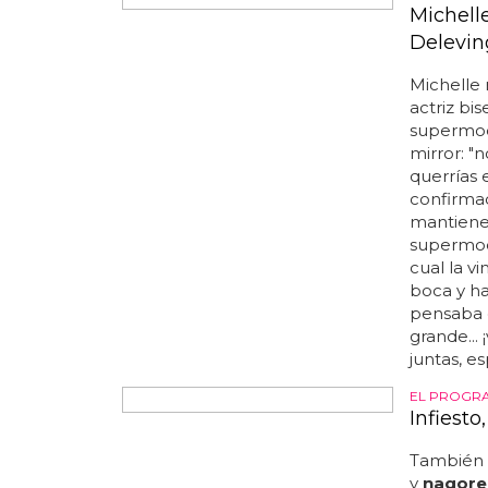
Beth Di
Será allí
su
novia
eso sí, p
lujo, ya 
terminara
me preoc
que es má
personali
tiene una 
relación 
cuando e
estuvo nue
LA PAREJA
Michell
Delevi
Michelle 
actriz bis
supermode