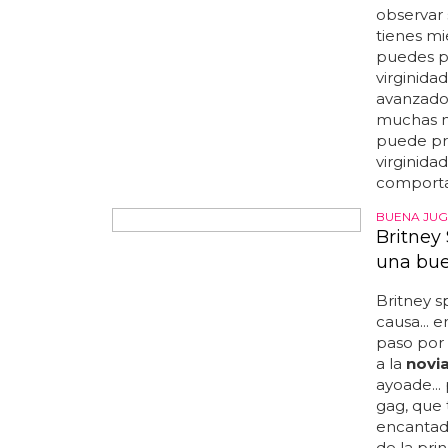
correr...
entrenami
important
difícil al
de carrer
important
evitar le
¿Cómo s
Puedes ob
virgen o 
tu
novia
e
con tu
no
preguntas
directam
observar 
tienes mi
puedes p
virginida
avanzado 
muchas m