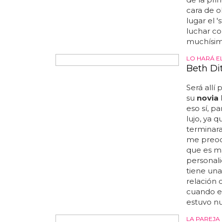
puede pro
virginida
comporta
BUENA JU
Britney
una bu
Britney s
causa... 
paso por 
a la
novi
ayoade...
gag, que
encantad
de la pri
cara de o
lugar el 
luchar co
muchísim
LO HARÁ E