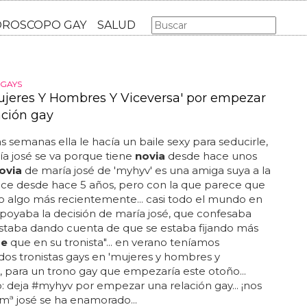
AS GAY
LGBT
MÚSICA
CINE Y TV
HOROSCOPO GA
 GAYS
ujeres Y Hombres Y Viceversa' por empezar
ación gay
 semanas ella le hacía un baile sexy para seducirle,
a josé se va porque tiene
novia
desde hace unos
ovia
de maría josé de 'myhyv' es una amiga suya a la
ce desde hace 5 años, pero con la que parece que
o algo más recientemente... casi todo el mundo en
apoyaba la decisión de maría josé, que confesaba
estaba dando cuenta de que se estaba fijando más
re
que en su tronista"... en verano teníamos
os tronistas gays en 'mujeres y hombres y
', para un trono gay que empezaría este otoño...
deja #myhyv por empezar una relación gay... ¡nos