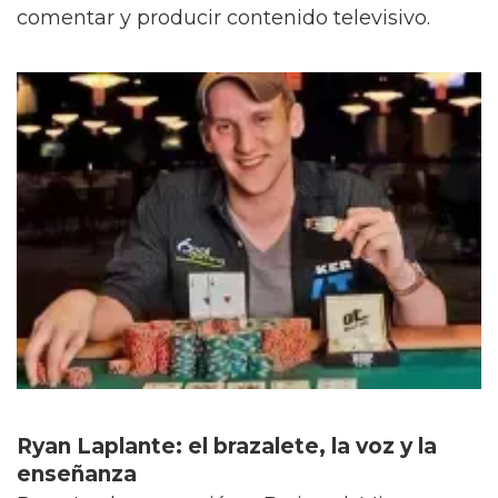
comentar y producir contenido televisivo.
Ryan Laplante: el brazalete, la voz y la
enseñanza