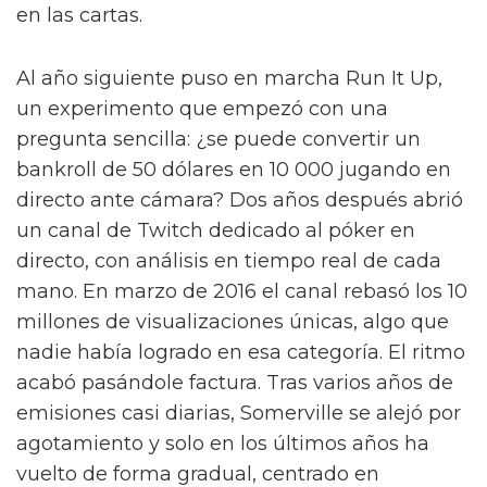
en las cartas.
Al año siguiente puso en marcha Run It Up,
un experimento que empezó con una
pregunta sencilla: ¿se puede convertir un
bankroll de 50 dólares en 10 000 jugando en
directo ante cámara? Dos años después abrió
un canal de Twitch dedicado al póker en
directo, con análisis en tiempo real de cada
mano. En marzo de 2016 el canal rebasó los 10
millones de visualizaciones únicas, algo que
nadie había logrado en esa categoría. El ritmo
acabó pasándole factura. Tras varios años de
emisiones casi diarias, Somerville se alejó por
agotamiento y solo en los últimos años ha
vuelto de forma gradual, centrado en