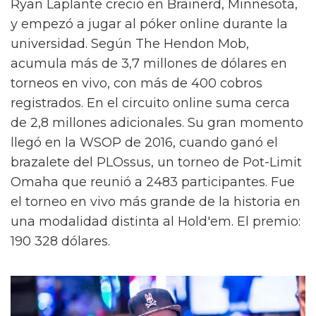
Ryan Laplante creció en Brainerd, Minnesota,
y empezó a jugar al póker online durante la
universidad. Según The Hendon Mob,
acumula más de 3,7 millones de dólares en
torneos en vivo, con más de 400 cobros
registrados. En el circuito online suma cerca
de 2,8 millones adicionales. Su gran momento
llegó en la WSOP de 2016, cuando ganó el
brazalete del PLOssus, un torneo de Pot-Limit
Omaha que reunió a 2483 participantes. Fue
el torneo en vivo más grande de la historia en
una modalidad distinta al Hold'em. El premio:
190 328 dólares.