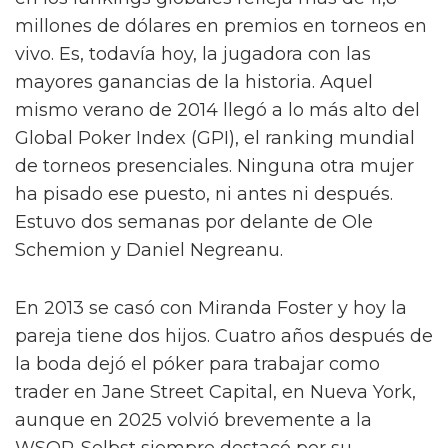
millones de dólares en premios en torneos en
vivo. Es, todavía hoy, la jugadora con las
mayores ganancias de la historia. Aquel
mismo verano de 2014 llegó a lo más alto del
Global Poker Index (GPI), el ranking mundial
de torneos presenciales. Ninguna otra mujer
ha pisado ese puesto, ni antes ni después.
Estuvo dos semanas por delante de Ole
Schemion y Daniel Negreanu.
En 2013 se casó con Miranda Foster y hoy la
pareja tiene dos hijos. Cuatro años después de
la boda dejó el póker para trabajar como
trader en Jane Street Capital, en Nueva York,
aunque en 2025 volvió brevemente a la