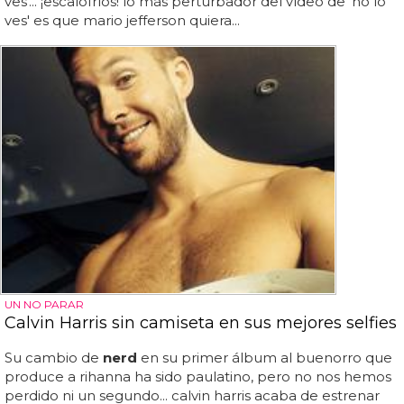
ves'... ¡escalofríos! lo más perturbador del vídeo de 'no lo
ves' es que mario jefferson quiera...
UN NO PARAR
Calvin Harris sin camiseta en sus mejores selfies
Su cambio de
nerd
en su primer álbum al buenorro que
produce a rihanna ha sido paulatino, pero no nos hemos
perdido ni un segundo... calvin harris acaba de estrenar