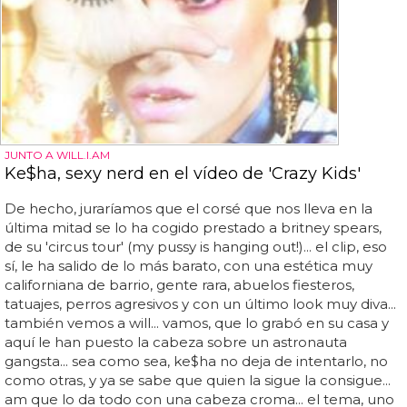
JUNTO A WILL.I.AM
Ke$ha, sexy nerd en el vídeo de 'Crazy Kids'
De hecho, juraríamos que el corsé que nos lleva en la
última mitad se lo ha cogido prestado a britney spears,
de su 'circus tour' (my pussy is hanging out!)... el clip, eso
sí, le ha salido de lo más barato, con una estética muy
californiana de barrio, gente rara, abuelos fiesteros,
tatuajes, perros agresivos y con un último look muy diva...
también vemos a will... vamos, que lo grabó en su casa y
aquí le han puesto la cabeza sobre un astronauta
gangsta... sea como sea, ke$ha no deja de intentarlo, no
como otras, y ya se sabe que quien la sigue la consigue...
am que lo da todo con una cabeza croma... el tema, uno