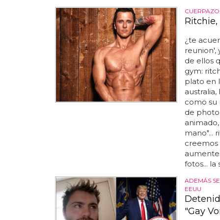
CUERPAZO
Ritchie
¿te acuer
reunion',
de ellos 
gym: ritch
plato en 
australia
como su 
de photos
animado,
mano"... 
creemos 
aumenten 
fotos... l
ADEMÁS SE
EEUU
Detenid
"Gay Vo