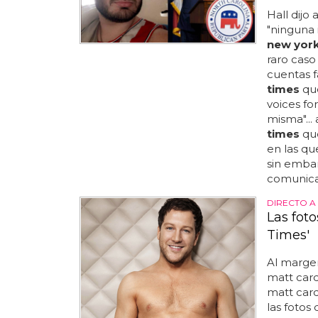
Hall dijo 
"ninguna i
new york
raro caso
cuentas fa
times
que
voices fo
misma"... 
times
que
en las qu
sin emba
comunicac
DIRECTO A
Las fot
Times'
Al marge
matt card
matt car
las fotos 