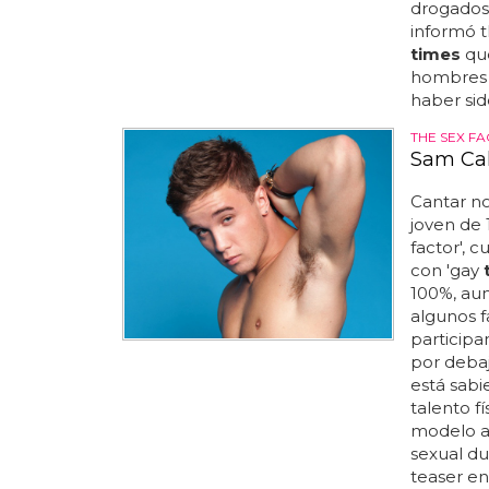
drogados
informó 
times
que
hombres q
haber sid
THE SEX F
Sam Cal
Cantar n
joven de 
factor', c
con 'gay
100%, au
algunos f
participa
por deba
está sabi
talento f
modelo a 
sexual du
teaser en