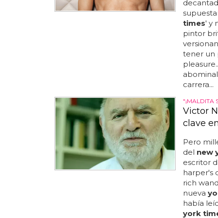
decantado
supuesta
times
' y
pintor br
versionan
tener un 
pleasure.
abominales
carrera...
"¡MALDITA 
Victor 
clave en
Pero mill
del
new 
escritor 
harper's
rich wand
nueva
yo
había leí
york tim