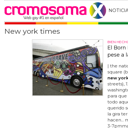
NOTICI
New york times
BIEN HECH
El Born
pese a l
| the nat
square (
new yor
streets), 
washingt
para que 
todo aque
querido s
la gira t
hacen... 
3-7pmmarc