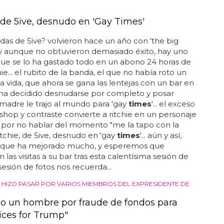
, de 5ive, desnudo en 'Gay Times'
das de 5ive? volvieron hace un año con 'the big
 y aunque no obtuvieron demasiado éxito, hay uno
que se lo ha gastado todo en un abono 24 horas de
ie... el rubito de la banda, el que no había roto un
la vida, que ahora se gana las lentejas con un bar en
, ha decidido desnudarse por completo y posar
madre le trajo al mundo para 'gay
times
'... el exceso
hop y contraste convierte a ritchie en un personaje
 por no hablar del momento "me la tapo con la
ritchie, de 5ive, desnudo en 'gay
times
'... aún y así,
que ha mejorado mucho, y esperemos que
las visitas a su bar tras esta calentísima sesión de
a sesión de fotos nos recuerda...
 HIZO PASAR POR VARIOS MIEMBROS DEL EXPRESIDENTE DE
o un hombre por fraude de fondos para
ices for Trump"