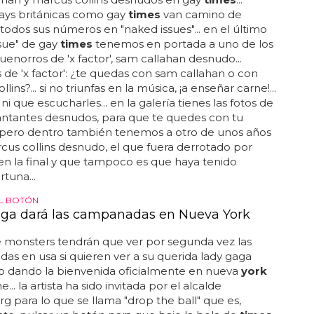
gays británicas como gay
times
van camino de
 todos sus números en "naked issues"... en el último
sue" de gay
times
tenemos en portada a uno de los
uenorros de 'x factor', sam callahan desnudo...
de 'x factor': ¿te quedas con sam callahan o con
lins?... si no triunfas en la música, ¡a enseñar carne!...
ni que escucharles... en la galería tienes las fotos de
antantes desnudos, para que te quedes con tu
.. pero dentro también tenemos a otro de unos años
rcus collins desnudo, el que fuera derrotado por
x en la final y que tampoco es que haya tenido
tuna...
L BOTÓN
ga dará las campanadas en Nueva York
e monsters tendrán que ver por segunda vez las
s en usa si quieren ver a su querida lady gaga
o dando la bienvenida oficialmente en nueva
york
... la artista ha sido invitada por el alcalde
 para lo que se llama "drop the ball" que es,