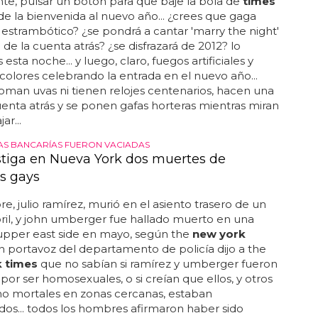
nte, pulsar un botón para que baje la bola de
times
de la bienvenida al nuevo año... ¿crees que gaga
 estrambótico? ¿se pondrá a cantar 'marry the night'
de la cuenta atrás? ¿se disfrazará de 2012? lo
sta noche... y luego, claro, fuegos artificiales y
 colores celebrando la entrada en el nuevo año...
toman uvas ni tienen relojes centenarios, hacen una
enta atrás y se ponen gafas horteras mientras miran
ar...
AS BANCARÍAS FUERON VACIADAS
stiga en Nueva York dos muertes de
s gays
, julio ramírez, murió en el asiento trasero de un
bril, y john umberger fue hallado muerto en una
upper east side en mayo, según the
new york
 un portavoz del departamento de policía dijo a the
 times
que no sabían si ramírez y umberger fueron
por ser homosexuales, o si creían que ellos, y otros
no mortales en zonas cercanas, estaban
dos... todos los hombres afirmaron haber sido