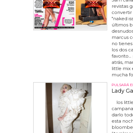
revistas 
convertir
"naked is
últimos b
desnudos 
marcus col
no tienes 
los dos c
favorito.
atrás, ma
little mi
mucha for
PULSARÁ E
Lady Ga
los littl
campanada
darlo tod
esta noche
bloomberg