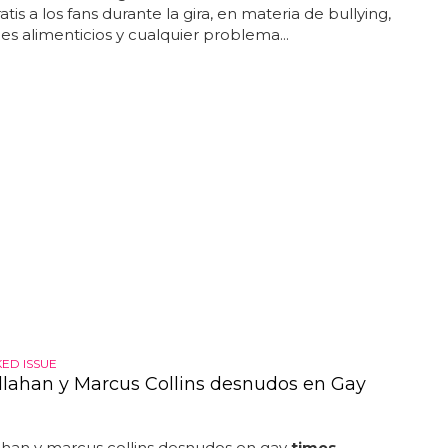
atis a los fans durante la gira, en materia de bullying,
s alimenticios y cualquier problema...
ED ISSUE
lahan y Marcus Collins desnudos en Gay
ahan y marcus collins desnudos en gay
times
...