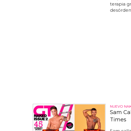
terapia gr
desórdene
NUEVO NAK
Sam Cal
Times
Sam call