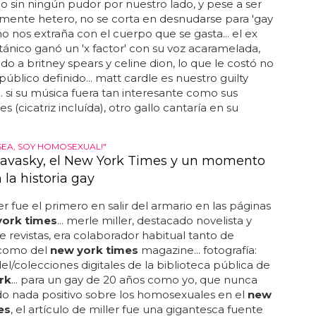
 sin ningún pudor por nuestro lado, y pese a ser
mente hetero, no se corta en desnudarse para 'gay
 no nos extraña con el cuerpo que se gasta... el ex
itánico ganó un 'x factor' con su voz acaramelada,
do a britney spears y celine dion, lo que le costó no
público definido... matt cardle es nuestro guilty
.. si su música fuera tan interesante como sus
 (cicatriz incluída), otro gallo cantaría en su
SEA, SOY HOMOSEXUAL!"
Navasky, el New York Times y un momento
 la historia gay
er fue el primero en salir del armario en las páginas
york times
... merle miller, destacado novelista y
de revistas, era colaborador habitual tanto de
 como del
new york times
magazine... fotografía:
el/colecciones digitales de la biblioteca pública de
rk
... para un gay de 20 años como yo, que nunca
do nada positivo sobre los homosexuales en el
new
es
, el artículo de miller fue una gigantesca fuente