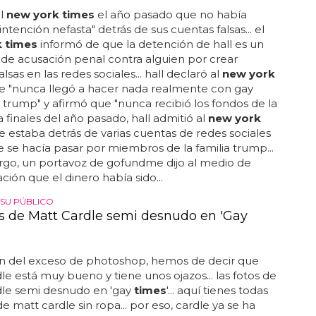
al
new york times
el año pasado que no había
ntención nefasta" detrás de sus cuentas falsas... el
 times
informó de que la detención de hall es un
 de acusación penal contra alguien por crear
lsas en las redes sociales... hall declaró al
new york
 "nunca llegó a hacer nada realmente con gay
r trump" y afirmó que "nunca recibió los fondos de la
a finales del año pasado, hall admitió al
new york
 estaba detrás de varias cuentas de redes sociales
e se hacía pasar por miembros de la familia trump...
rgo, un portavoz de gofundme dijo al medio de
ión que el dinero había sido...
 SU PÚBLICO
os de Matt Cardle semi desnudo en 'Gay
n del exceso de photoshop, hemos de decir que
le está muy bueno y tiene unos ojazos... las fotos de
dle semi desnudo en 'gay
times
'... aquí tienes todas
de matt cardle sin ropa... por eso, cardle ya se ha