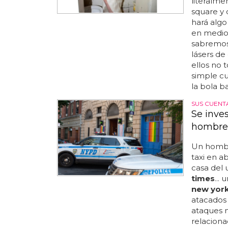
literalme
square y 
hará algo
en medio 
sabremos e
lásers de
ellos no 
simple cu
la bola baj
SUS CUENT
Se inve
hombre
Un hombre
taxi en a
casa del 
times
...
new york
atacados 
ataques 
relaciona