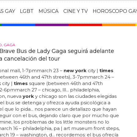
AS GAY
LGBT
MÚSICA
CINE Y TV
HOROSCOPO GA
O, GAGA
 Brave Bus de Lady Gaga seguirá adelante
a cancelación del tour
ional mall, 1-7pmmarch 23 –
new york
city |
times
between 46th and 47th streets), 3-7pmmarch 24 –
k
city |
times
square (between 46th and 47th
12-6pmmarch 27 – chicago, lll... philadelphia,
on, nueva
york
y chicago son las ciudades elegidas
el bus se detenga y ofrezca ayuda psicológica a
l que lo pida... nos parece un detallazo que hayan
eguir con el bus, dejando claro que por mucho que
ermine, los problemas de los little monsters no lo
march 16 – philadelphia, pa | art museum front steps,
h 19 – washington, d... recordemos: el bus ofrecía