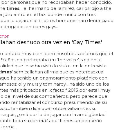
 por personas que no recordaban haber conocido,
the
times
... el hermano de ramírez, carlos, dijo a the
 julio entró en el taxi donde murió con tres
ue lo dejaron allí... otros hombres han denunciado
o drogados en bares gays...
ACTOR
lahan desnudo otra vez en 'Gay Times'
o cantaba muy bien, pero nosotros sabíamos que el
19 años no participaba en 'the voice', sino en 'x
ualidad que le sobra visto lo visto... en la entrevista
times
' sam callahan afirma que es heterosexual
nque ha tenido un enamoramiento platónico con
amosos: olly murs y tom hardy... ha sido uno de los
ntes más criticados en 'x factor' 2013 por estar muy
jo del nivel de sus compañeros, pero parece que
endo rentabilizar el concurso presumiendo de su
ísico... también dice que robbie williams es su
seguir, ¿será por lo de jugar con la ambigüedad
rante toda su carrera? aquí tienes un pequeño
 forma...