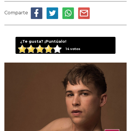
Comparte
¿Te gusta? ¡Puntúalo!
14
votos