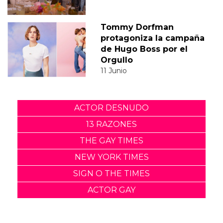
Tommy Dorfman
protagoniza la campaña
de Hugo Boss por el
Orgullo
11 Junio
ACTOR DESNUDO
13 RAZONES
THE GAY TIMES
NEW YORK TIMES
SIGN O THE TIMES
ACTOR GAY