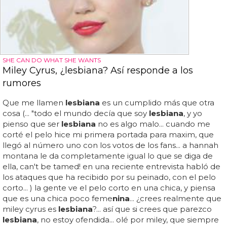
SHE CAN DO WHAT SHE WANTS
Miley Cyrus, ¿lesbiana? Así responde a los
rumores
Que me llamen
lesbiana
es un cumplido más que otra
cosa (... "todo el mundo decía que soy
lesbiana
, y yo
pienso que ser
lesbiana
no es algo malo... cuando me
corté el pelo hice mi primera portada para maxim, que
llegó al número uno con los votos de los fans... a hannah
montana le da completamente igual lo que se diga de
ella, can't be tamed! en una reciente entrevista habló de
los ataques que ha recibido por su peinado, con el pelo
corto... ) la gente ve el pelo corto en una chica, y piensa
que es una chica poco feme
nina
... ¿crees realmente que
miley cyrus es
lesbiana
?... así que si crees que parezco
lesbiana
, no estoy ofendida... olé por miley, que siempre