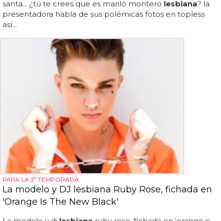
santa... ¿tú te crees que es mariló montero
lesbiana
? la
presentadora habla de sus polémicas fotos en topless
así...
PARA LA 3ª TEMPORADA
La modelo y DJ lesbiana Ruby Rose, fichada en
'Orange Is The New Black'
La modelo y dj
lesbiana
ruby rose, fichada en 'orange is