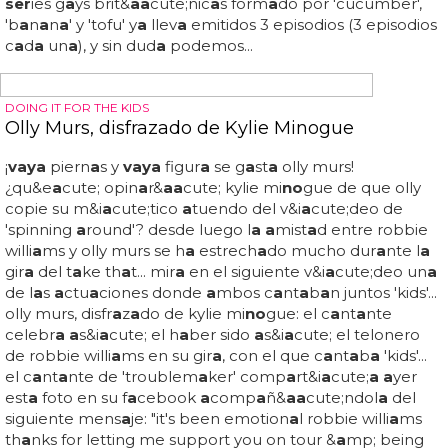
LA MEJOR SERIE GAY DEL MOMENTO
Freddie Fox desnudo en la serie gay 'Cucumber'
Olv&i
a
cute;d
a
te de 'looking' y d
a
le un
a
oportunid
a
d
a
los
pepi
no
s y
a
los pl&
a
a
cute;t
a
no
s...
vaya
pepi
no
/ b
a
n
a
n
a
tiene el rubio delg
a
dito y con cuerp
a
zo de 25
a
ños...
vaya
pepi
no
: el rubi
a
les freddie fox desnudo en l
a ser
ie
g
a
y que tienes que ver, 'cucumber'... en el segundo
episodio de 'cucumber' pudimos ver
a
freddie fox
desnudo de cintur
a
p
a
r
a a
rrib
a
luciendo torso
espect
a
cul
a
r y u
no
s min&u
a
cute;sculos slips... ¿quieres
verle en
a
cci&o
a
cute;n? tot
a
lmente nsfw,
a
qu&i
a
cute;