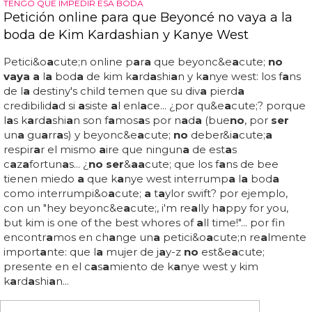
escol
a
r"... por otro l
a
do, el instituto de pol&i
a
cute;tic
a
f
a
mili
a
r de b
a
le
a
res pl
a
ne
a
denunci
a
r el v&i
a
cute;deo
a
nte l
a
oficin
a
de derechos del me
no
r, y el pp h
a
a
nunci
a
do que v
a a
pedir explic
a
ciones
a
l consejero de
educ
a
ci&o
a
cute;n... ¿te
a
cuerd
a
s de 'm
a
ric&o
a
cute;n' de
s
a
m
a
nth
a
hudson, el m
a
r
a
villoso videoclip p
a
r
a
los...
LETICIA SABATER LESBIANA
Leticia Sabater ¿lesbiana? besando a una chica