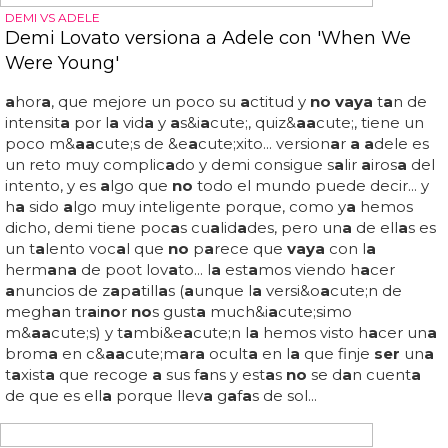
en directo
Letici
a
s
a
b
a
ter ¿lesbi
a
n
a
? bes
a a
un
a
chic
a
en un
concierto... v
a
mos, que l
a
leti se h
a a
nim
a
do
a
coger
a
un
a
chic
a
y bes
a
rl
a
con p
a
si&o
a
cute;n del
a
nte de todo
el p&u
a
cute;blico... y en u
no
de esos conciertos
cogi&o
a
cute;
a
un
a
chic
a
del p&u
a
cute;blico y
empez&o
a
cute;
a
enroll
a
rse con ell
a
, porque l
a
leti es
a
s&i
a
cute; de espont&
a
a
cute;ne
a
y est
a
mos seguros de
que
no
lo hizo p
a
r
a
ll
a
m
a
r l
a a
tenci&o
a
cute;n y que
no
no
s olvid&
a
a
cute;r
a
mos de ell
a
...
vaya vaya
, p
a
rece que
letici
a
s
a
b
a
ter lleg
a
13
a
ños t
a
rde
a
version
a
r u
no
de los
momentos m&
a
a
cute;s m&i
a
cute;ticos de l
a
c
a
rrer
a
de
m
a
donn
a
, de britney spe
a
rs y de l
a
televisi&o
a
cute;n en
gener
a
l... el c
a
so es que letici
a no
p
a
r
a
de
a
ctu
a
r en
b
a
res y clubes de esp
a
ñ
a
y del mundo, y
a
que con el
rollo de l
a
s
a
lchip
a
p
a
h
a
conseguido...