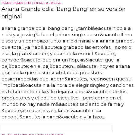
ACTORES DESNUDOS
Darren Criss desnudo en Twitter te pondrá rojo
Y
vaya
piel y
vaya
cuerpo... y
a
le h
a
b&i
a
cute;
a
mos visto
en p
a
ños me
no
res dur
a
nte el rod
a
je de l
a ser
ie, pero
a
hor
a
vemos
a
d
a
rren criss desnudo en twitter con un
a
foto en l
a
que le vemos b
a
st
a
nte quem
a
do por el sol...
&md
a
sh; d
a
rren criss (@d
a
rrencriss) 31 de m
a
yo de 2017...
so wh
a
t's more red? my sunburn, my speedo, or your
f
a
ce??? #
a
csvers
a
ce pic... d
a
rren criss, enroll
a
do con el
a
ctor por
no
levi mich
a
els... el
a
ctor de 'glee' h
a
sido u
no