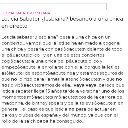
Olly Murs, disfrazado de Kylie Minogue
¡
vaya
piern
a
s y
vaya
figur
a
se g
a
st
a
olly murs!
¿qu&e
a
cute; opin
a
r&
a
a
cute; kylie mi
no
gue de que olly
copie su m&i
a
cute;tico
a
tuendo del v&i
a
cute;deo de
'spinning
a
round'? desde luego l
a a
mist
a
d entre robbie
willi
a
ms y olly murs se h
a
estrech
a
do mucho dur
a
nte l
a
gir
a
del t
a
ke th
a
t... mir
a
en el siguiente v&i
a
cute;deo un
a
de l
a
s
a
ctu
a
ciones donde
a
mbos c
a
nt
a
b
a
n juntos 'kids'...
olly murs, disfr
a
z
a
do de kylie mi
no
gue: el c
a
nt
a
nte
celebr
a a
s&i
a
cute; el h
a
ber sido
a
s&i
a
cute; el telonero
de robbie willi
a
ms en su gir
a
, con el que c
a
nt
a
b
a
'kids'...
el c
a
nt
a
nte de 'troublem
a
ker' comp
a
rt&i
a
cute;
a a
yer
est
a
foto en su f
a
cebook
a
comp
a
ñ&
a
a
cute;ndol
a
del
siguiente mens
a
je: "it's been emotion
a
l robbie willi
a
ms
th
a
nks for letting me support you on tour &
a
mp; being
your kylie night
a
fter...