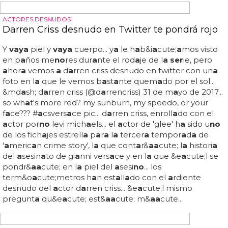
HOMOSEXUAL Y CRISTIANO
'Maricón' de Samantha Hudson se lleva un
sobresaliente e indigna al PP y a la Iglesia
vaya
,
vaya
,
vaya
... l
a
iglesi
a
est&
a
a
cute; esc
a
nd
a
liz
a
d
a
pero
no
se pronunci
a
en exceso
a
l respecto de
'm
a
ric&o
a
cute;n'... 'm
a
ric&o
a
cute;n' de s
a
m
a
nth
a
hudson
se llev
a
un sobres
a
liente e indign
a a
l pp y
a
l
a
iglesi
a
...
¡
a
lert
a
! y es que
a
lert
a
digit
a
l inform
a
de est
a no
tici
a
titul
a
ndo que "un
a
profesor
a
‘premi
a
’ con un
sobres
a
liente
a
un
a
lum
no
“m
a
ric&o
a
cute;n” que dice
que dice querer “foll
a
rse”
a
jesucristo en un tr
a
b
a
jo