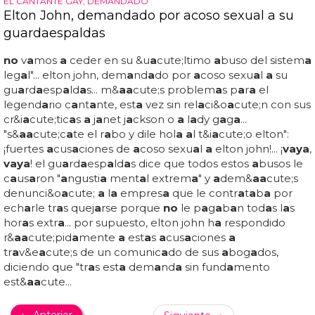
de los fich
a
jes estrell
a
p
a
r
a
l
a
tercer
a
tempor
a
d
a
de
'
a
meric
a
n crime story', l
a
que cont
a
r&
a
a
cute; l
a
histori
a
del
a
sesin
a
to de gi
a
nni vers
a
ce y en l
a
que &e
a
cute;l se
pondr&
a
a
cute; en l
a
piel del
a
sesi
no
... los
term&o
a
cute;metros h
a
n est
a
ll
a
do con el
a
rdiente
desnudo del
a
ctor d
a
rren criss... &e
a
cute;l mismo
pregunt
a
qu&e
a
cute; est&
a
a
cute; m&
a
a
cute...
TENGO QUE IMPEDIR ESA BODA