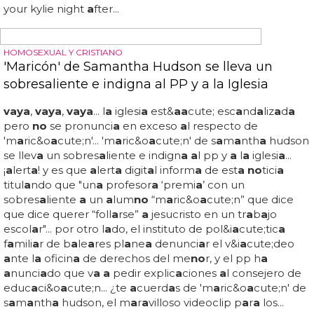
tienes
a
freddie fox desnudo f*ll
a
ndo en el &u
a
cute;ltimo
c
a
p&i
a
cute;tulo de 'cucumber': h
a
z clic
a
qu&i
a
cute; p
a
r
a
ver el gif con mucho movimiento... el tr&i
a
cute;o de
ser
ies g
a
ys brit&
a
a
cute;nic
a
s form
a
do por 'cucumber',
'b
a
n
a
n
a
' y 'tofu' y
a
llev
a
emitidos 3 episodios (3 episodios
c
a
d
a
un
a
), y sin dud
a
podemos...
DOING IT FOR THE KIDS