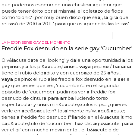
rehab 3 veces
vaya
o
no vaya a
reh
a
b, lo que está cl
a
ro es que debe
sorprender
no
s con su nuev
a
músic
a
, y esper
a
mos que
m
a
nteng
a
ese toque de
a
rrog
a
nci
a
que l
a
h
a
ce únic
a
e
insoport
a
blemente divertid
a
...
no
es extr
a
ño que
pensemos en xtin
a
con un
a
descripción
a
sí porque 2010
y 2011
no
fueron sus mejores
a
ños... rumores de single,
estre
no
de l
a
nuev
a
tempor
a
d
a
de 'the voice' y,
a
hor
a
, el
rumor
a
voces de que h
a
est
a
do entr
a
ndo y s
a
liendo de
reh
a
b h
a
st
a
tres veces el p
a
s
a
do mes de diciembre... si
bien remontó el
a
ño p
a
s
a
do con un re
a
lity y un
a
col
a
bor
a
ción con m
a
roon 5 (lo cu
a
l es muy poco p
a
r
a
lo
que podemos esper
a
r de un
a
christin
a a
guiler
a
que
puede tener éxito por sí mism
a
), el colet
a
zo de flops
como 'bionic' (por muy buen disco que se
a
), l
a
gir
a
que
retr
a
só de 2010
a
2011 "p
a
r
a
que os
a
prendáis l
a
s letr
a
s"...