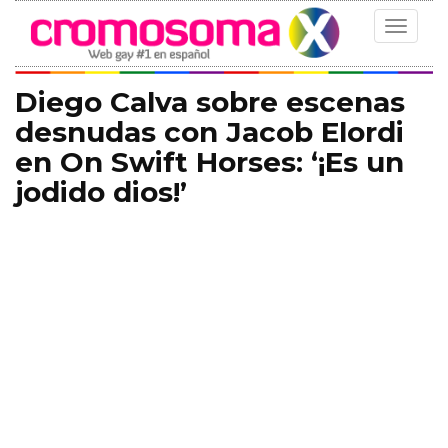
Toggle
navigat
Diego Calva sobre escenas
desnudas con Jacob Elordi
en On Swift Horses: ‘¡Es un
jodido dios!’