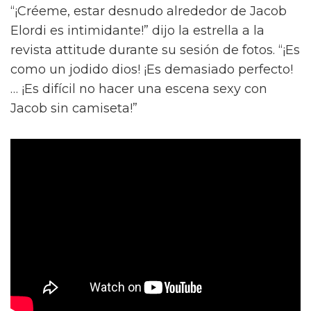
“¡Créeme, estar desnudo alrededor de Jacob
Elordi es intimidante!” dijo la estrella a la
revista attitude durante su sesión de fotos. “¡Es
como un jodido dios! ¡Es demasiado perfecto!
… ¡Es difícil no hacer una escena sexy con
Jacob sin camiseta!”