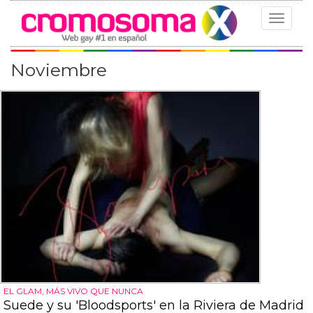
Toggle
navigat
Noviembre
EL GLAM, MÁS VIVO QUE NUNCA
Suede y su 'Bloodsports' en la Riviera de Madrid