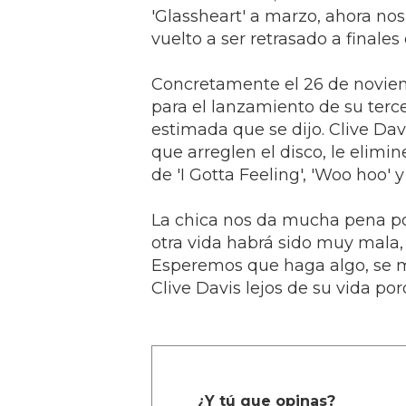
'Glassheart' a marzo, ahora no
vuelto a ser retrasado a finale
Concretamente el 26 de noviemb
para el lanzamiento de su terc
estimada que se dijo. Clive Dav
que arreglen el disco, le elimi
de 'I Gotta Feeling', 'Woo hoo' y
La chica nos da mucha pena po
otra vida habrá sido muy mala, 
Esperemos que haga algo, se mo
Clive Davis lejos de su vida po
¿Y tú que opinas?