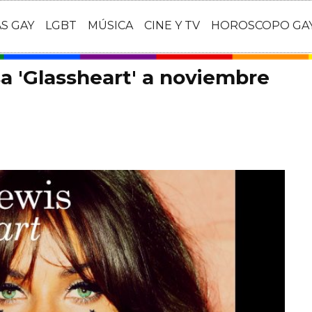
AS GAY
LGBT
MÚSICA
CINE Y TV
HOROSCOPO GA
sa 'Glassheart' a noviembre