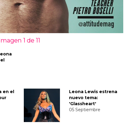
Imagen 1 de
11
Leona
 el
a en el
Leona Lewis estrena
our
nuevo tema:
'Glassheart'
05 Septiembre