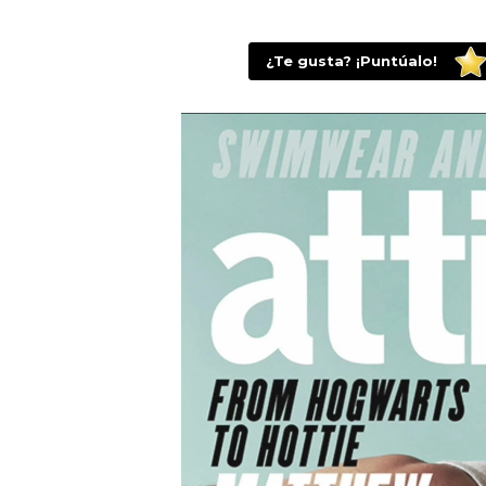
¿Te gusta? ¡Puntúalo!