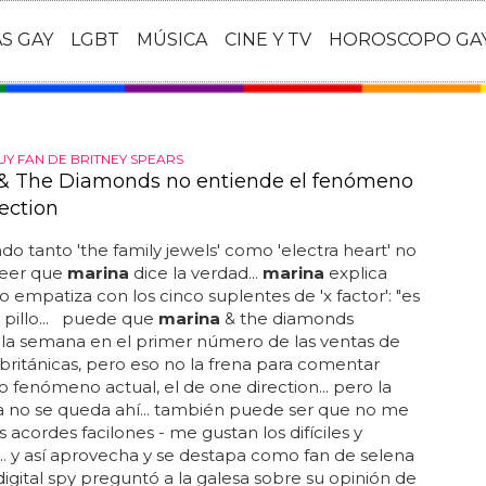
AS GAY
LGBT
MÚSICA
CINE Y TV
HOROSCOPO GA
UY FAN DE BRITNEY SPEARS
& The Diamonds no entiende el fenómeno
ection
o tanto 'the family jewels' como 'electra heart' no
reer que
marina
dice la verdad...
marina
explica
 empatiza con los cinco suplentes de 'x factor': "es
 pillo... puede que
marina
& the diamonds
la semana en el primer número de las ventas de
ritánicas, pero eso no la frena para comentar
o fenómeno actual, el de one direction... pero la
a no se queda ahí... también puede ser que no me
s acordes facilones - me gustan los difíciles y
. y así aprovecha y se destapa como fan de selena
digital spy preguntó a la galesa sobre su opinión de