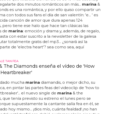
regalarte dos minutos románticos sin más...
marina
&
nds es una romántica, y por ello quiso compartir un
 con todos sus fans el día de san valentín: 'e... ' es
rcida canción de amor que dura apenas 124
 pero tiene ese halo que hace tan clásicas las
s de
marina
: emoción y drama y, además, de regalo,
sta con estar suscrito a la newsletter de la galesa
utar totalmente gratis del mp3... ¿sonará así la
arte de 'electra heart'? sea como sea, aquí
ALE TAN FEA
& The Diamonds enseña el vídeo de 'How
 Heartbreaker'
ardado mucha
marina
diamandis, o mejor dicho, su
ica, en pintar las partes feas del videoclip de 'how to
tbreaker'... el nuevo single de
marina
& the
 que tenía previsto su estreno el lunes pero se
orque supuestamente la cantante salía fea en él, se
ado hoy mismo... ¡dios mío, cuánta fealdad! ¡no han