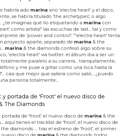
o habría sido
marina
sino 'electra heart' y el disco,
te, se habría titulado 'the archetypes', o algo
.. ¿te imaginas qué lío etiquetando a
marina
con
eart' como artista? las escuchas de last... tal y como
térprete de 'power and control': "'electra heart' tenía
un proyecto aparte, separado de
marina
& the
..
marina
& the diamonds confesó algo sobre su
co, 'electra heart' via twitter: el álbum iba a ser un
totalmente paralelo a su carrera... tranquilamente,
eléfono y me puse a gritar como una loca hasta la
"... casi que mejor que saliera como salió... ¿puedo
r una persona totalmente...
t y portada de 'Froot' el nuevo disco de
 & The Diamonds
 y portada de 'froot' el nuevo disco de
marina
& the
. aquí tienes el tracklist de 'froot', el nuevo disco de
the diamonds: ... tras el estreno de 'froot', el primer
l nuevo disco de
marina
& the diamonds, todos