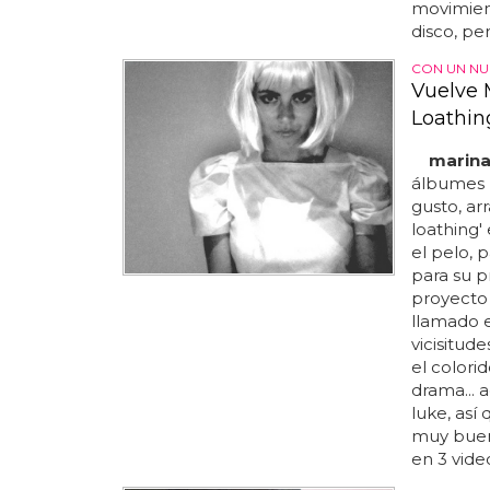
movimien
disco, pe
CON UN NU
Vuelve 
Loathin
marin
álbumes 
gusto, ar
loathing'
el pelo, 
para su p
proyecto 
llamado e
vicisitud
el colori
drama... 
luke, así
muy buen
en 3 video