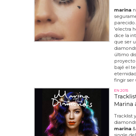
marina
n
seguramen
parecido.
'electra h
dice la in
que ser 
diamonds.
último dis
proyecto 
bajé el t
eternidad
fingir se
EN 2015
Tracklis
Marina
Tracklist
diamonds..
marina
& 
single de