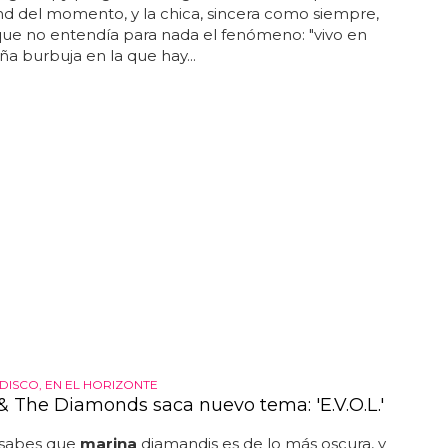
d del momento, y la chica, sincera como siempre,
que no entendía para nada el fenómeno: "vivo en
ña burbuja en la que hay...
DISCO, EN EL HORIZONTE
& The Diamonds saca nuevo tema: 'E.V.O.L.'
a sabes que
marina
diamandis es de lo más oscura, y