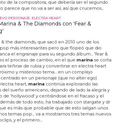
to de la compositora, que debería ser el segundo
ro parece que no va a ser así, así que crucemos...
EVO PERSONAJE, ELECTRA HEART
Marina & The Diamonds con 'Fear &
g'
a
& the diamonds, que sacó en 2010 uno de los
pop más interesantes pero que flopeó que dio
ranca el engranaje para su segundo álbum... 'fear &
 es el proceso de cambio, en el que
marina
se corta
para teñirse de rubia y convertirse en electra heart
róximo y misterioso tema... en un complejo
centrado en un personaje (que no alter ego)
lectra heart,
marina
continúa explorando las
es del sueño americano, dejando de lado la alegría y
do de 'hollywood' y centrándose en el fracaso y el
además de todo esto, ha trabajado con stargate y dr
 que es más que probable que de esto salgan unos
os temas pop... va a mostrarnos tres temas nuevos
clips, y el primero...