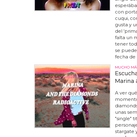
esperábam
con portad
cuqui, c
gusta y u
del 'prima
falta un 
tener tod
se puede
fecha de 
MUCHO MÁS
Escucha
Marina
A ver qué
momento,
diamonds 
unas se
"single" t
personaje
stargate 