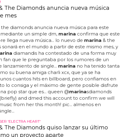
!
& The Diamonds anuncia nueva música
te mes
 the diamonds anuncia nueva música para este
í, mediante un simple dm,
marina
confirma que este
e llega nueva música... lo nuevo de
marina
& the
 sonará en el mundo a partir de este mismo mes, y
arina
diamandis ha contestado de una forma muy
n fan que le preguntaba por los rumores de un
 lanzamiento de single...
marina
no ha tenido tanta
mo su buena amiga charli xcx, que ya se ha
unos cuantos hits en billboard, pero confiamos en
o lo consiga y el máximo de gente posible disfrute
na pop star que es... queen @
marina
sdiamonds
(briefly) and dmed this account to confirm we will
usic from her this month! pic... almenos en
ngle...
 SER 'ELECTRA HEART'
& The Diamonds quiso lanzar su último
omo un proyecto aparte