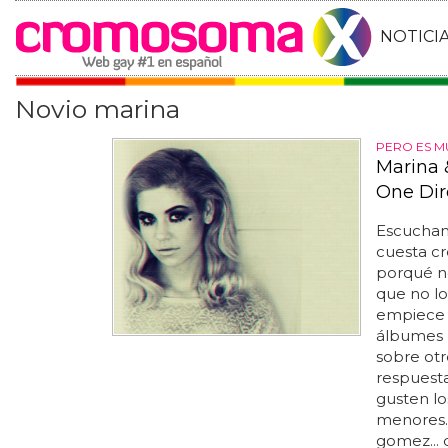
NOTICI
Novio marina
PERO ES M
Marina 
One Dir
Escuchand
cuesta c
porqué no
que no lo
empiece 
álbumes b
sobre otr
respuest
gusten lo
menores..
gomez... 