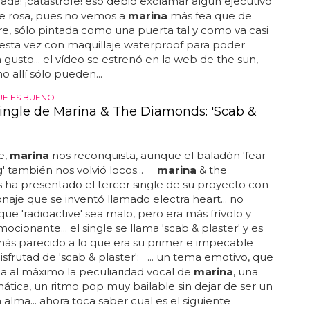
ada! ¡catástrofe! eso debió exclamar algún ejecutivo
e rosa, pues no vemos a
marina
más fea que de
, sólo pintada como una puerta tal y como va casi
esta vez con maquillaje waterproof para poder
 gusto... el vídeo se estrenó en la web de the sun,
 allí sólo pueden...
QUE ES BUENO
single de Marina & The Diamonds: 'Scab &
e,
marina
nos reconquista, aunque el baladón 'fear
g' también nos volvió locos...
marina
& the
ha presentado el tercer single de su proyecto con
naje que se inventó llamado electra heart... no
ue 'radioactive' sea malo, pero era más frívolo y
cionante... el single se llama 'scab & plaster' y es
ás parecido a lo que era su primer e impecable
disfrutad de 'scab & plaster': ... un tema emotivo, que
 al máximo la peculiaridad vocal de
marina
, una
mática, un ritmo pop muy bailable sin dejar de ser un
alma... ahora toca saber cual es el siguiente