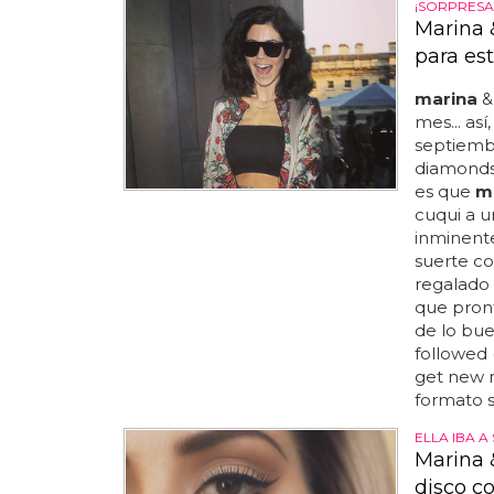
¡SORPRESA
Marina 
para es
marina
&
mes... as
septiembr
diamonds
es que
m
cuqui a u
inminente
suerte co
regalado 
que pront
de lo bue
followed 
get new m
formato si
ELLA IBA A
Marina 
disco c