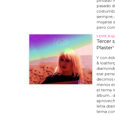
pintado n
pasado d
costumbre
siempre, 
mojarse a
pero como
Y ESTE SÍ 
Tercer 
Plaster'
Y con ést
& loathin
diamonds 
ese perso
decimos q
menos emo
el tema m
álbum... 
aprovecha
letra dra
tema con 