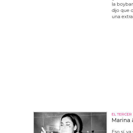
la boyban
dijo que 
una extra
EL TERCER 
Marina 
Eso sí, y