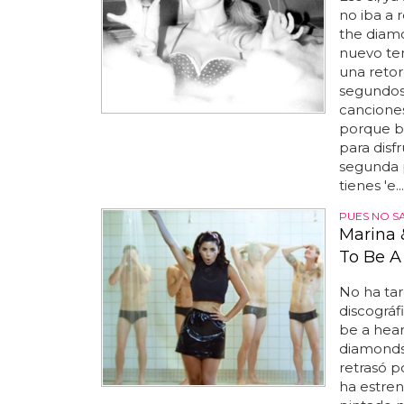
no iba a 
the diamo
nuevo tema
una reto
segundos,
cancione
porque ba
para disfr
segunda p
tienes 'e...
PUES NO S
Marina 
To Be A
No ha t
discográf
be a hear
diamonds,
retrasó p
ha estren