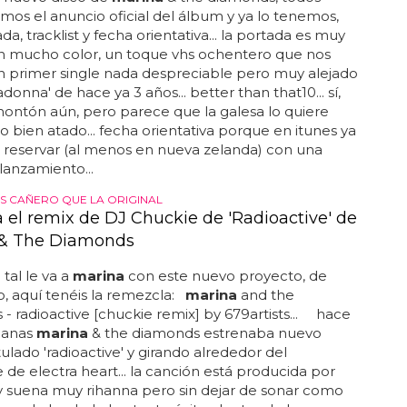
os el anuncio oficial del álbum y ya lo tenemos,
a, tracklist y fecha orientativa... la portada es muy
on mucho color, un toque vhs ochentero que nos
n primer single nada despreciable pero muy alejado
donna' de hace ya 3 años... better than that10... sí,
montón aún, pero parece que la galesa lo quiere
o bien atado... fecha orientativa porque en itunes ya
 reservar (al menos en nueva zelanda) con una
lanzamiento...
 CAÑERO QUE LA ORIGINAL
 el remix de DJ Chuckie de 'Radioactive' de
 & The Diamonds
 tal le va a
marina
con este nuevo proyecto, de
 aquí tenéis la remezcla:
marina
and the
- radioactive [chuckie remix] by 679artists... hace
manas
marina
& the diamonds estrenaba nuevo
itulado 'radioactive' y girando alrededor del
 de electra heart... la canción está producida por
y suena muy rihanna pero sin dejar de sonar como