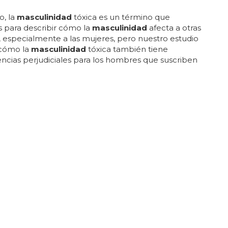
, la
masculinidad
tóxica es un término que
s para describir cómo la
masculinidad
afecta a otras
 especialmente a las mujeres, pero nuestro estudio
cómo la
masculinidad
tóxica también tiene
cias perjudiciales para los hombres que suscriben
les... la
masculinidad
tóxica es literalmente tóxica,
 problemas de salud para los hombres en la vida
... los hombres también se niegan a hacer muchas
que, ya sabes, "la
masculinidad
debe estar siempre
. mientras bromeamos aquí, muchos de los miedos de
ios tocan una cultura de
masculinidad
tóxica que
impregnando las vidas de los hombres... los
ores y los activistas...
s el género más dominante?
la
nueva masculinidad
?en españa, la
nueva
idad
está cambiando la forma en que se entiende
inidad
tradicional... en españa, la
nueva
idad
está cambiando la forma en que los hombres
n la
masculinidad
... en lugar de la fuerza y la