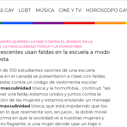
AS GAY
LGBT
MÚSICA
CINE Y TV
HOROSCOPO GA
IANTES QUIEREN LUCHAR CONTRA EL SEXISMO EN LA
A, LA MASCULINIDAD TÓXICA Y LA HOMOFOBIA
lescentes usan faldas en la escuela a modo
esta
 de 100 estudiantes varones de una escuela
a en el canadá se presentaron a clase con faldas
estar contra un código de vestimenta escolar
a
masculinidad
tóxica y la homofobia... continuó: "así
levar una falda, estamos unidos y juntos contra la
ción de las mujeres y estamos enviando un mensaje
masculinidad
tóxica, que está impidiendo que los
an lo que realmente son, sin juicio... la doble moral
forma en que la sociedad ve a nuestras mujeres y
s flagrante; si una mujer decide usar un traje o