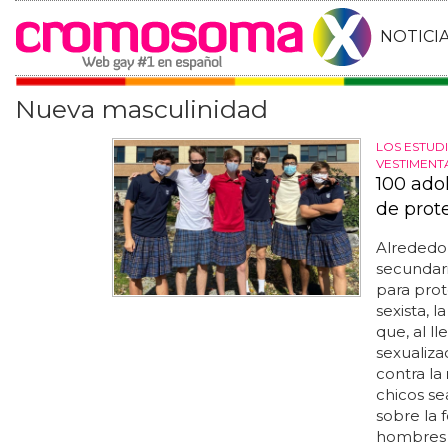
NOTICI
Nueva masculinidad
LOS ESTUD
VESTIMENT
100 ado
de prot
Alrededor
secundari
para prot
sexista, l
que, al l
sexualiza
contra la
chicos se
sobre la 
hombres e