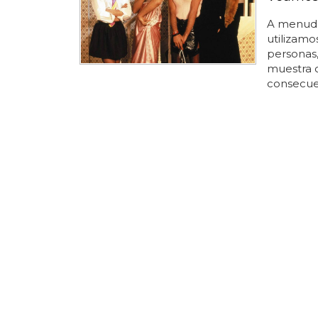
A menudo
utilizamo
personas,
muestra 
consecuen
estos idea
causando
posterior
cosas por
arriba"..
los usuar
continúa 
investigad
¿Cuál e
¿cuál es 
masculin
la
mascul
masculin
entiende