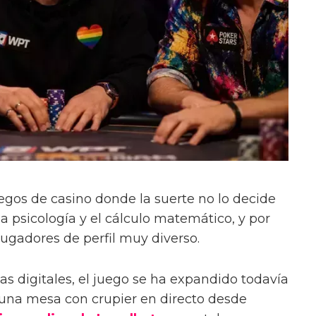
uegos de casino donde la suerte no lo decide
 la psicología y el cálculo matemático, y por
jugadores de perfil muy diverso.
as digitales, el juego se ha expandido todavía
 una mesa con crupier en directo desde