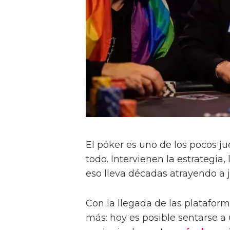
El póker es uno de los pocos j
todo. Intervienen la estrategia,
eso lleva décadas atrayendo a 
Con la llegada de las plataform
más: hoy es posible sentarse a