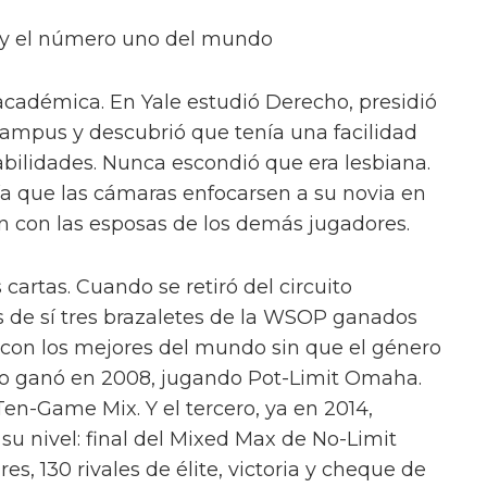
s y el número uno del mundo
a académica. En Yale estudió Derecho, presidió
 campus y descubrió que tenía una facilidad
abilidades. Nunca escondió que era lesbiana.
gía que las cámaras enfocarsen a su novia en
n con las esposas de los demás jugadores.
cartas. Cuando se retiró del circuito
as de sí tres brazaletes de la WSOP ganados
con los mejores del mundo sin que el género
 lo ganó en 2008, jugando Pot-Limit Omaha.
en-Game Mix. Y el tercero, ya en 2014,
u nivel: final del Mixed Max de No-Limit
s, 130 rivales de élite, victoria y cheque de