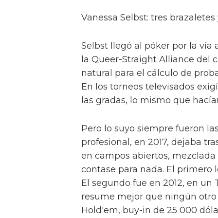
Vanessa Selbst: tres brazalete
Selbst llegó al póker por la ví
la Queer-Straight Alliance del
natural para el cálculo de prob
En los torneos televisados exi
las gradas, lo mismo que hacía
Pero lo suyo siempre fueron las 
profesional, en 2017, dejaba tr
en campos abiertos, mezclada 
contase para nada. El primero
El segundo fue en 2012, en un T
resume mejor que ningún otro s
Hold'em, buy-in de 25 000 dólare