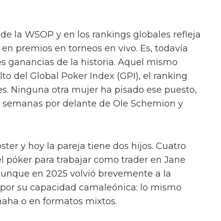
 de la WSOP y en los rankings globales refleja
 en premios en torneos en vivo. Es, todavía
es ganancias de la historia. Aquel mismo
lto del Global Poker Index (GPI), el ranking
s. Ninguna otra mujer ha pisado ese puesto,
os semanas por delante de Ole Schemion y
ter y hoy la pareja tiene dos hijos. Cuatro
l póker para trabajar como trader en Jane
 aunque en 2025 volvió brevemente a la
por su capacidad camaleónica: lo mismo
ha o en formatos mixtos.