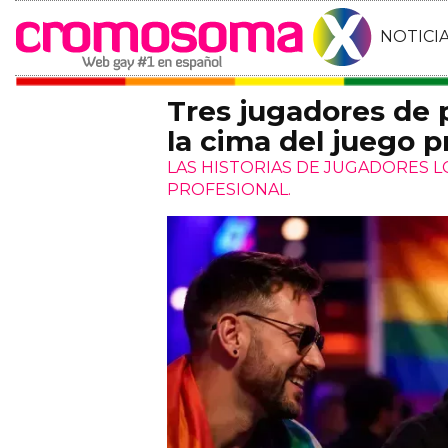
NOTICI
Tres jugadores de
la cima del juego p
LAS HISTORIAS DE JUGADORES 
PROFESIONAL.