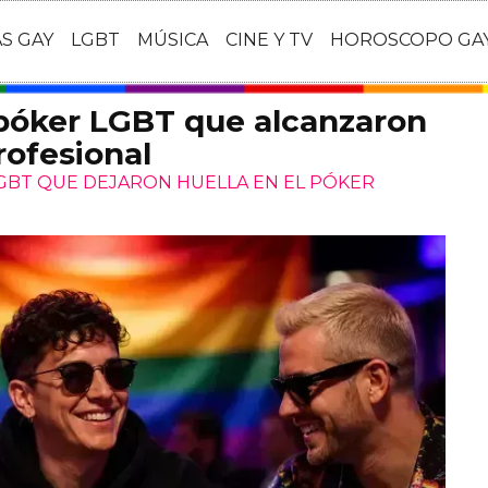
AS GAY
LGBT
MÚSICA
CINE Y TV
HOROSCOPO GA
 póker LGBT que alcanzaron
rofesional
LGBT QUE DEJARON HUELLA EN EL PÓKER