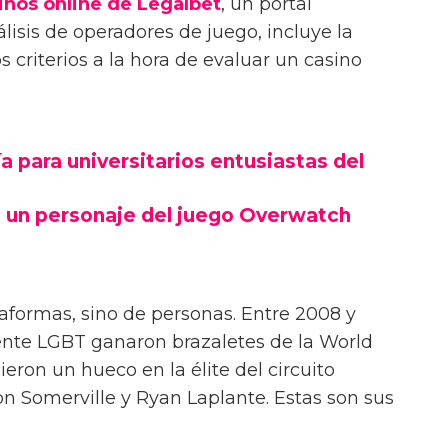
inos online de Legalbet
, un portal
lisis de operadores de juego, incluye la
 criterios a la hora de evaluar un casino
 para universitarios entusiastas del
 un personaje del juego Overwatch
taformas, sino de personas. Entre 2008 y
ente LGBT ganaron brazaletes de la World
ieron un hueco en la élite del circuito
on Somerville y Ryan Laplante. Estas son sus