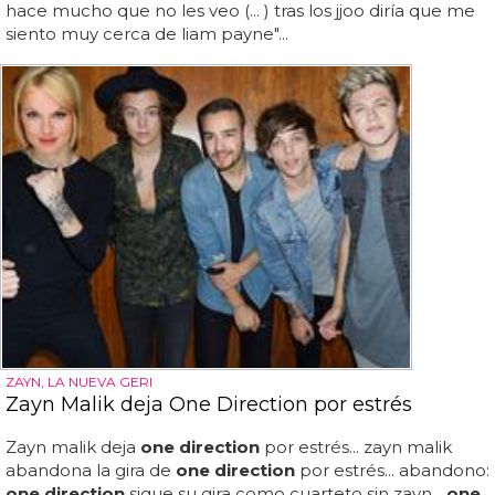
hace mucho que no les veo (... ) tras los jjoo diría que me
siento muy cerca de liam payne"...
ZAYN, LA NUEVA GERI
Zayn Malik deja One Direction por estrés
Zayn malik deja
one direction
por estrés... zayn malik
abandona la gira de
one direction
por estrés... abandono:
one direction
sigue su gira como cuarteto sin zayn...
one