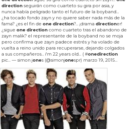
direction
seguirán como cuarteto su gira por asia, y
nunca había peligrado tanto el futuro de la boyband...
¿ha tocado fondo zayn y no quiere saber nada más de la
fama? ¿es el fin de
one direction
?... ¡drama
direction
er!
¿sigue
one direction
como cuarteto tras el abandono de
zayn malik? el representante de la boyband no se moja
pero confirma que zayn padece estrés y ha volado de
vuelta a reino unido para recuperarse, dejando colgados
a sus compañeros... i'm 22 years old... ( #
one
direction
pic... — simon j
one
s (@simonj
one
spr) marzo 19, 2015...