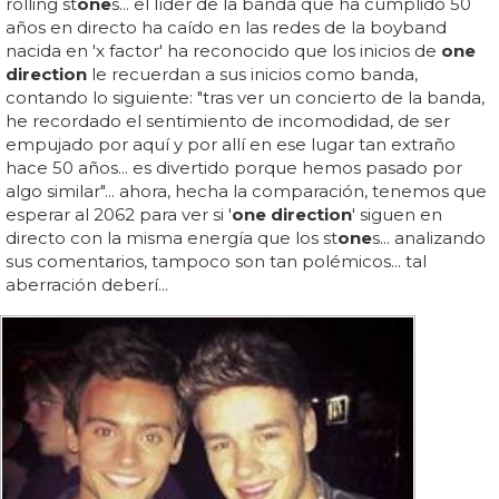
rolling st
one
s... el líder de la banda que ha cumplido 50
años en directo ha caído en las redes de la boyband
nacida en 'x factor' ha reconocido que los inicios de
one
direction
le recuerdan a sus inicios como banda,
contando lo siguiente: "tras ver un concierto de la banda,
he recordado el sentimiento de incomodidad, de ser
empujado por aquí y por allí en ese lugar tan extraño
hace 50 años... es divertido porque hemos pasado por
algo similar"... ahora, hecha la comparación, tenemos que
esperar al 2062 para ver si '
one direction
' siguen en
directo con la misma energía que los st
one
s... analizando
sus comentarios, tampoco son tan polémicos... tal
aberración deberí...