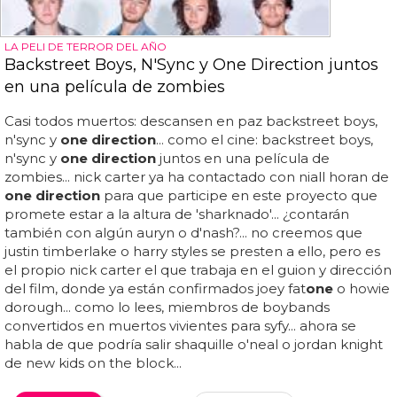
LA PELI DE TERROR DEL AÑO
Backstreet Boys, N'Sync y One Direction juntos
en una película de zombies
Casi todos muertos: descansen en paz backstreet boys,
n'sync y
one direction
... como el cine: backstreet boys,
n'sync y
one direction
juntos en una película de
zombies... nick carter ya ha contactado con niall horan de
one direction
para que participe en este proyecto que
promete estar a la altura de 'sharknado'... ¿contarán
también con algún auryn o d'nash?... no creemos que
justin timberlake o harry styles se presten a ello, pero es
el propio nick carter el que trabaja en el guion y dirección
del film, donde ya están confirmados joey fat
one
o howie
dorough... como lo lees, miembros de boybands
convertidos en muertos vivientes para syfy... ahora se
habla de que podría salir shaquille o'neal o jordan knight
de new kids on the block...