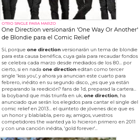
OTRO SINGLE PARA MARZO
One Direction versionarán 'One Way Or Another'
de Blondie para el Comic Relief
Sí, porque
one direction
versionarán un tema de blondie
para esta causa benéfica, cuya gala para recaudar fondos
se celebra cada marzo desde mediados de los 80... por
cierto, si en nada
one direction
editan como tercer
single 'kiss you', y ahora ya anuncian este cuarto para
febrero, inédito en su segundo disco, ¿es que ya están
preparando la reedición? fans de 1d, preparad la cartera...
la boyband que más triunfa en uk,
one direction
, ha
anunciado que serán los elegidos para cantar el single del
comic relief en 2013... el quinteto de jóvenes dice que es
un honor y blablabla, pero ay, amigos, vuestros
competidores the wanted ya lo hicieron primero en 2011
y con una canción inédita, 'gold forever'...