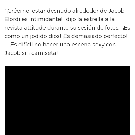
“¡Créeme, estar desnudo alrededor de Jacob
Elordi es intimidante!” dijo la estrella a la
revista attitude durante su sesión de fotos. “¡Es
como un jodido dios! ¡Es demasiado perfecto!
… ¡Es difícil no hacer una escena sexy con
Jacob sin camiseta!”