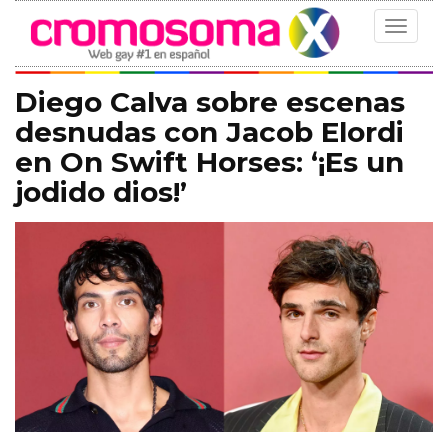
Toggle
navigat
Diego Calva sobre escenas
desnudas con Jacob Elordi
en On Swift Horses: ‘¡Es un
jodido dios!’