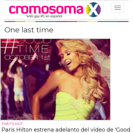
Toggle
navigat
One last time
THAT'S HOT
Paris Hilton estrena adelanto del vídeo de 'Good