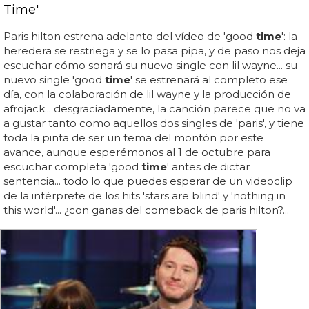
Time'
Paris hilton estrena adelanto del vídeo de 'good
time
': la
heredera se restriega y se lo pasa pipa, y de paso nos deja
escuchar cómo sonará su nuevo single con lil wayne... su
nuevo single 'good
time
' se estrenará al completo ese
día, con la colaboración de lil wayne y la producción de
afrojack... desgraciadamente, la canción parece que no va
a gustar tanto como aquellos dos singles de 'paris', y tiene
toda la pinta de ser un tema del montón por este
avance, aunque esperémonos al 1 de octubre para
escuchar completa 'good
time
' antes de dictar
sentencia... todo lo que puedes esperar de un videoclip
de la intérprete de los hits 'stars are blind' y 'nothing in
this world'... ¿con ganas del comeback de paris hilton?...