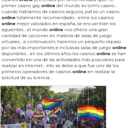
primer casino gay
online
del mundo es tom’s casino...
cuando hablamos de casinos seguros, paf es un casino
online
totalmente recomendado... entre los casinos
online
mejor valorados en españa, se encuentran los
siguientes... el mundo
online
nos ofrece una gran
cantidad de opciones en materia de salas de juego
virtuales... a continuación, haremos un pequeño repaso
por las más importantes e inclusivas salas de juego
online
disponibles... en los últimos años los casinos
online
se han
convertido en una de las actividades más populares para
realizar en internet... ello se debe a que fue uno de los
primeros operadores de casinos
online
en realizar la
solicitud de su licencia...