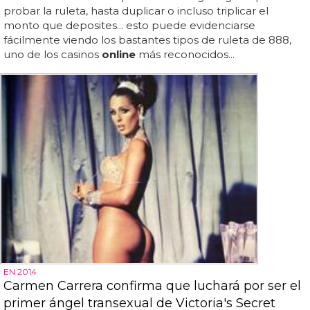
probar la ruleta, hasta duplicar o incluso triplicar el
monto que deposites... esto puede evidenciarse
fácilmente viendo los bastantes tipos de ruleta de 888,
uno de los casinos
online
más reconocidos...
EN 2014
Carmen Carrera confirma que luchará por ser el
primer ángel transexual de Victoria's Secret