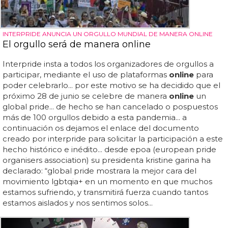
INTERPRIDE ANUNCIA UN ORGULLO MUNDIAL DE MANERA ONLINE
El orgullo será de manera online
Interpride insta a todos los organizadores de orgullos a
participar, mediante el uso de plataformas
online
para
poder celebrarlo... por este motivo se ha decidido que el
próximo 28 de junio se celebre de manera
online
un
global pride... de hecho se han cancelado o pospuestos
más de 100 orgullos debido a esta pandemia... a
continuación os dejamos el enlace del documento
creado por interpride para solicitar la participación a este
hecho histórico e inédito... desde epoa (european pride
organisers association) su presidenta kristine garina ha
declarado: “global pride mostrara la mejor cara del
movimiento lgbtqia+ en un momento en que muchos
estamos sufriendo, y transmitirá fuerza cuando tantos
estamos aislados y nos sentimos solos...