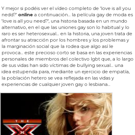
Y mejor si podéis ver el vídeo completo de 'love is all you
nedd?'
online
a continuación... la película gay de moda es
'love is all you need?', una historia basada en un mundo
alternativo, en el que las uniones gay son lo habitual y lo
raro es ser heterosexual... en la historia, una joven trata de
afrontar su atracción por los hombres y los problemas y
la marginación social que la rodea que algo así le
provoca... este precioso corto se basa en las experiencias
personales de miembros del colectivo lgbt que, a lo largo
de sus vidas han sido víctimas de bullying sexual... una
idea estupenda para, mediante un ejercicio de empatía,
la población hetero se vea reflejada en las vidas y
experiencias de cualquier joven gay o lesbiana...