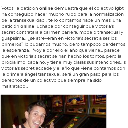
Votos, la petición
online
demuestra que el colectivo lgbt
ha conseguido hacer mucho ruido para la normalización
de la transexualidad... te lo contamos hace un mes: una
petición
online
luchaba por conseguir que victoria's
secret contratara a carmen carrera, modelo transexual y
guapísima... ¿se atreverán en victoria's secret a ser los
primeros? lo dudamos mucho, pero tampoco perdemos
la esperanza... "voy a por ello el año que viene... parece
que en victoria's secret se han hecho los tontos, pero la
propia implicada no, y tiene muy claras sus intenciones... si
victoria's secret accede y el año que viene contamos con
la primera ángel transexual, será un gran paso para los
derechos de un colectivo que siempre ha sido
maltratado...