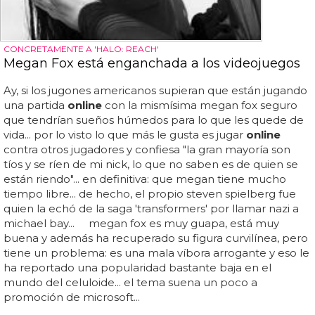
CONCRETAMENTE A 'HALO: REACH'
Megan Fox está enganchada a los videojuegos
Ay, si los jugones americanos supieran que están jugando
una partida
online
con la mismísima megan fox seguro
que tendrían sueños húmedos para lo que les quede de
vida... por lo visto lo que más le gusta es jugar
online
contra otros jugadores y confiesa "la gran mayoría son
tíos y se ríen de mi nick, lo que no saben es de quien se
están riendo"... en definitiva: que megan tiene mucho
tiempo libre... de hecho, el propio steven spielberg fue
quien la echó de la saga 'transformers' por llamar nazi a
michael bay... megan fox es muy guapa, está muy
buena y además ha recuperado su figura curvilínea, pero
tiene un problema: es una mala víbora arrogante y eso le
ha reportado una popularidad bastante baja en el
mundo del celuloide... el tema suena un poco a
promoción de microsoft...