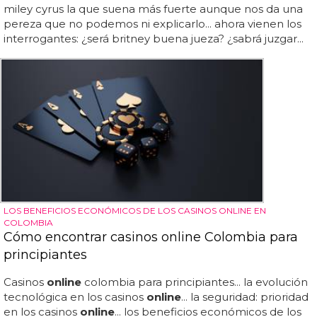
miley cyrus la que suena más fuerte aunque nos da una
pereza que no podemos ni explicarlo... ahora vienen los
interrogantes: ¿será britney buena jueza? ¿sabrá juzgar...
LOS BENEFICIOS ECONÓMICOS DE LOS CASINOS ONLINE EN
COLOMBIA
Cómo encontrar casinos online Colombia para
principiantes
Casinos
online
colombia para principiantes... la evolución
tecnológica en los casinos
online
... la seguridad: prioridad
en los casinos
online
... los beneficios económicos de los