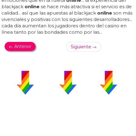
emociones que en la ruleta
online
... la experiencia del
blackjack
online
se hace más atractiva si el servicio es de
calidad... así que las apuestas al blackjack
online
son más
vivenciales y positivas con los siguientes desarrolladores...
cada día aumentan los jugadores dentro del casino en
línea tanto por las bondades como por las...
← Anterior
Siguiente →