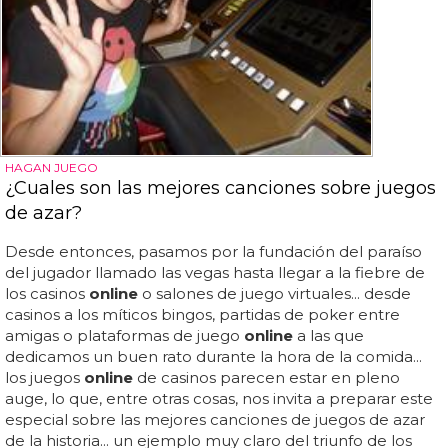
HAGAN JUEGO
¿Cuales son las mejores canciones sobre juegos
de azar?
Desde entonces, pasamos por la fundación del paraíso
del jugador llamado las vegas hasta llegar a la fiebre de
los casinos
online
o salones de juego virtuales... desde
casinos a los míticos bingos, partidas de poker entre
amigas o plataformas de juego
online
a las que
dedicamos un buen rato durante la hora de la comida...
los juegos
online
de casinos parecen estar en pleno
auge, lo que, entre otras cosas, nos invita a preparar este
especial sobre las mejores canciones de juegos de azar
de la historia... un ejemplo muy claro del triunfo de los