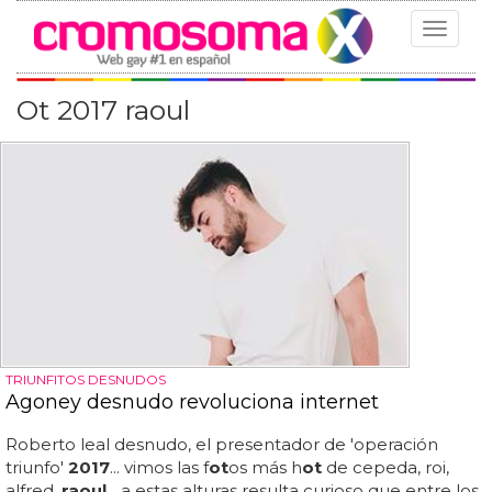
Toggle
navigat
Ot 2017 raoul
TRIUNFITOS DESNUDOS
Agoney desnudo revoluciona internet
Roberto leal desnudo, el presentador de 'operación
triunfo'
2017
... vimos las f
ot
os más h
ot
de cepeda, roi,
alfred,
raoul
... a estas alturas resulta curioso que entre los