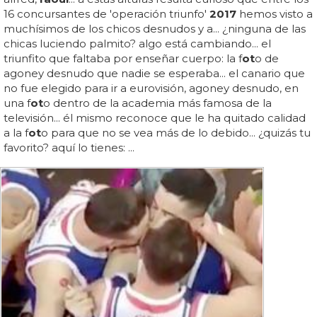
16 concursantes de 'operación triunfo'
2017
hemos visto a
muchísimos de los chicos desnudos y a... ¿ninguna de las
chicas luciendo palmito? algo está cambiando... el
triunfito que faltaba por enseñar cuerpo: la f
ot
o de
agoney desnudo que nadie se esperaba... el canario que
no fue elegido para ir a eurovisión, agoney desnudo, en
una f
ot
o dentro de la academia más famosa de la
televisión... él mismo reconoce que le ha quitado calidad
a la f
ot
o para que no se vea más de lo debido... ¿quizás tu
favorito? aquí lo tienes: ...