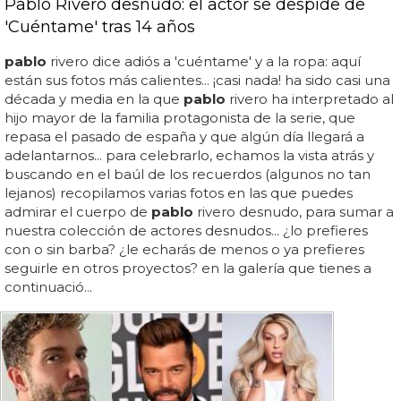
Pablo Rivero desnudo: el actor se despide de
'Cuéntame' tras 14 años
pablo
rivero dice adiós a 'cuéntame' y a la ropa: aquí
están sus fotos más calientes... ¡casi nada! ha sido casi una
década y media en la que
pablo
rivero ha interpretado al
hijo mayor de la familia protagonista de la serie, que
repasa el pasado de españa y que algún día llegará a
adelantarnos... para celebrarlo, echamos la vista atrás y
buscando en el baúl de los recuerdos (algunos no tan
lejanos) recopilamos varias fotos en las que puedes
admirar el cuerpo de
pablo
rivero desnudo, para sumar a
nuestra colección de actores desnudos... ¿lo prefieres
con o sin barba? ¿le echarás de menos o ya prefieres
seguirle en otros proyectos? en la galería que tienes a
continuació...