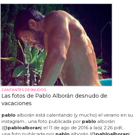
CANTANTES DESNUDOS
Las fotos de Pablo Alborán desnudo de
vacaciones
pablo
alborán está calentando (y mucho) el verano en su
instagram... una foto publicada por
pablo
alborán
(@
pablo
alboran
) el 11 de ago de 2016 a la(s) 2:26 pdt...
una foto publicada por
pablo
alborán (@
pablo
alboran
)