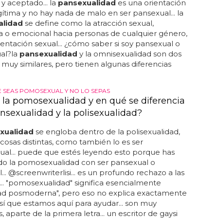
y aceptado... la
pansexualidad
es una orientación
gítima y no hay nada de malo en ser pansexual... la
alidad
se define como la atracción sexual,
a o emocional hacia personas de cualquier género,
ientación sexual... ¿cómo saber si soy pansexual o
al?la
pansexualidad
y la omnisexualidad son dos
 muy similares, pero tienen algunas diferencias
 SEAS POMOSEXUAL Y NO LO SEPAS
 la pomosexualidad y en qué se diferencia
ansexualidad y la polisexualidad?
xualidad
se engloba dentro de la polisexualidad,
cosas distintas, como también lo es ser
al... puede que estés leyendo esto porque has
do la pomosexualidad con ser pansexual o
... @screenwriterlisi... es un profundo rechazo a las
... "pomosexualidad" significa esencialmente
dad posmoderna", pero eso no explica exactamente
í que estamos aquí para ayudar... son muy
, aparte de la primera letra... un escritor de gaysi