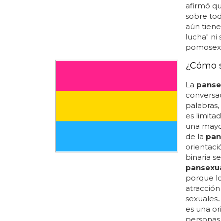
afirmó qu
sobre tod
aún tiene
lucha" ni
pomosexua
¿Cómo s
La
panse
conversac
palabras,
es limita
una mayor
de la
pan
orientaci
binaria se
pansexu
porque l
atracción
sexuales.
es una or
personas 