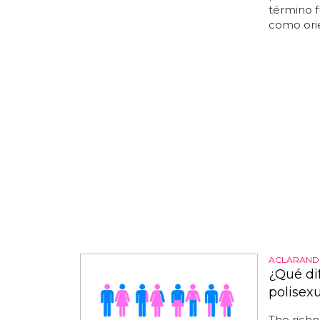
término f
como orie
ACLARAND
¿Qué di
polisex
The richne