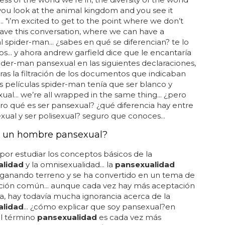
 you look at the animal kingdom and you see it
... "i’m excited to get to the point where we don’t
ave this conversation, where we can have a
 spider-man... ¿sabes en qué se diferencian? te lo
s... y ahora andrew garfield dice que le encantaría
ider-man pansexual en las siguientes declaraciones,
tras la filtración de los documentos que indicaban
s películas spider-man tenía que ser blanco y
ual... we’re all wrapped in the same thing... ¿pero
aro qué es ser pansexual? ¿qué diferencia hay entre
xual y ser polisexual? seguro que conoces...
 un hombre pansexual?
or estudiar los conceptos básicos de la
alidad
y la omnisexualidad... la
pansexualidad
 ganando terreno y se ha convertido en un tema de
ción común... aunque cada vez hay más aceptación
, hay todavía mucha ignorancia acerca de la
alidad
... ¿cómo explicar que soy pansexual?en
el término
pansexualidad
es cada vez más