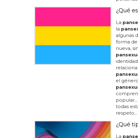
¿Qué es
La
panse
la
pansex
algunas di
forma de 
nueva, si
pansexu
identidade
relaciona
pansexu
el género
pansexu
comprend
popular...
todas est
respeto...
¿Qué ti
La
panse