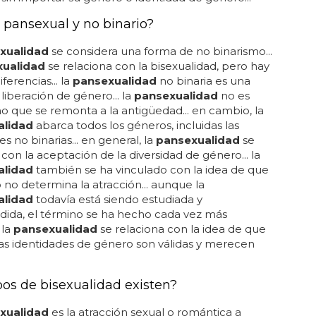
 pansexual y no binario?
xualidad
se considera una forma de no binarismo...
ualidad
se relaciona con la bisexualidad, pero hay
ferencias... la
pansexualidad
no binaria es una
liberación de género... la
pansexualidad
no es
no que se remonta a la antigüedad... en cambio, la
alidad
abarca todos los géneros, incluidas las
s no binarias... en general, la
pansexualidad
se
 con la aceptación de la diversidad de género... la
alidad
también se ha vinculado con la idea de que
 no determina la atracción... aunque la
alidad
todavía está siendo estudiada y
ida, el término se ha hecho cada vez más
 la
pansexualidad
se relaciona con la idea de que
as identidades de género son válidas y merecen
pos de bisexualidad existen?
xualidad
es la atracción sexual o romántica a