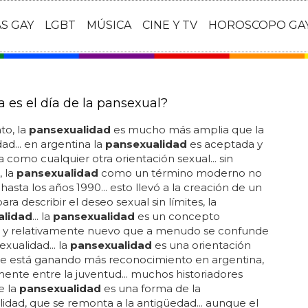
AS GAY
LGBT
MÚSICA
CINE Y TV
HOROSCOPO GA
a es el día de la pansexual?
to, la
pansexualidad
es mucho más amplia que la
dad... en argentina la
pansexualidad
es aceptada y
 como cualquier otra orientación sexual... sin
 la
pansexualidad
como un término moderno no
hasta los años 1990... esto llevó a la creación de un
ra describir el deseo sexual sin límites, la
alidad
... la
pansexualidad
es un concepto
y relativamente nuevo que a menudo se confunde
exualidad... la
pansexualidad
es una orientación
ue está ganando más reconocimiento en argentina,
ente entre la juventud... muchos historiadores
e la
pansexualidad
es una forma de la
lidad, que se remonta a la antigüedad... aunque el