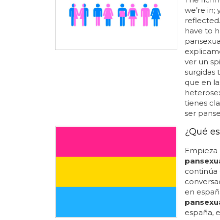
we’re in;
reflected
have to h
pansexual
explicamo
ver un sp
surgidas 
que en la
heterosex
tienes cl
ser panse
¿Qué es
Empieza p
pansexu
continúa
conversa
en españa
pansexu
españa, 