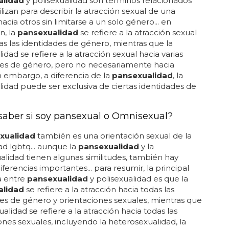
alidad
y polisexualidad son términos relacionados
ilizan para describir la atracción sexual de una
acia otros sin limitarse a un solo género... en
n, la
pansexualidad
se refiere a la atracción sexual
as las identidades de género, mientras que la
idad se refiere a la atracción sexual hacia varias
des de género, pero no necesariamente hacia
sin embargo, a diferencia de la
pansexualidad
, la
lidad puede ser exclusiva de ciertas identidades de
aber si soy pansexual o Omnisexual?
xualidad
también es una orientación sexual de la
d lgbtq... aunque la
pansexualidad
y la
lidad tienen algunas similitudes, también hay
iferencias importantes... para resumir, la principal
a entre
pansexualidad
y polisexualidad es que la
alidad
se refiere a la atracción hacia todas las
es de género y orientaciones sexuales, mientras que
ualidad se refiere a la atracción hacia todas las
ones sexuales, incluyendo la heterosexualidad, la