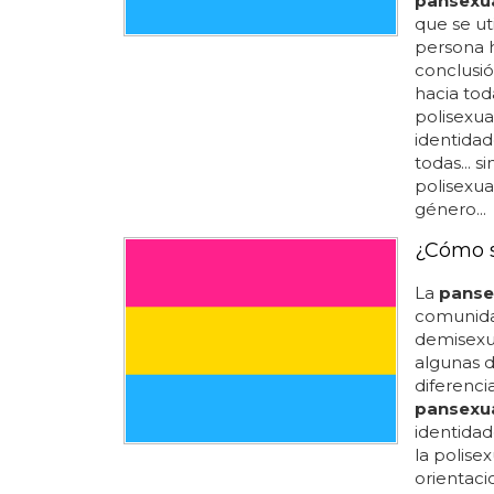
pansexu
que se ut
persona h
conclusió
hacia tod
polisexual
identida
todas... 
polisexua
género...
¿Cómo s
La
panse
comunida
demisexua
algunas d
diferenci
pansexu
identidad
la polisex
orientaci