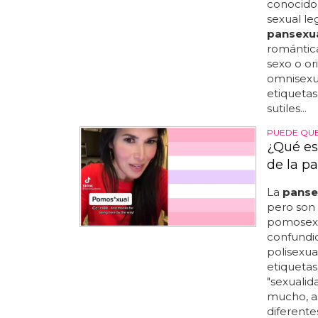
conocido 
sexual le
pansexu
romántic
sexo o or
omnisexu
etiquetas
sutiles...
PUEDE QUE
¿Qué es
de la p
La
panse
pero son 
pomosexu
confundi
polisexual
etiquetas
"sexuali
mucho, as
diferentes