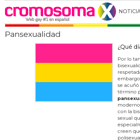
NOTICI
Pansexualidad
¿Qué dí
Por lo tan
bisexuali
respetada
embargo,
se acuñó 
término pa
pansexu
moderno 
con la bis
sexual q
especialm
creen qu
polisexua