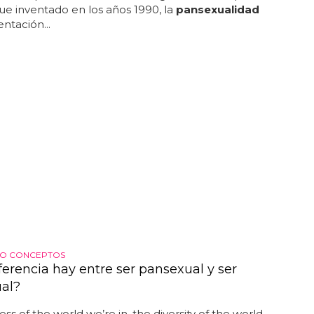
ue inventado en los años 1990, la
pansexualidad
ntación...
O CONCEPTOS
ferencia hay entre ser pansexual y ser
ual?
ss of the world we’re in, the diversity of the world