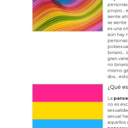
personas 
propio...
siente a
se siente
es una or
aún hay m
personas 
polisexual
binario..
gran vari
no binari
mismo gé
dos... est
¿Qué es
La
panse
no es exc
sexualidad
sexual ha
aquellos 