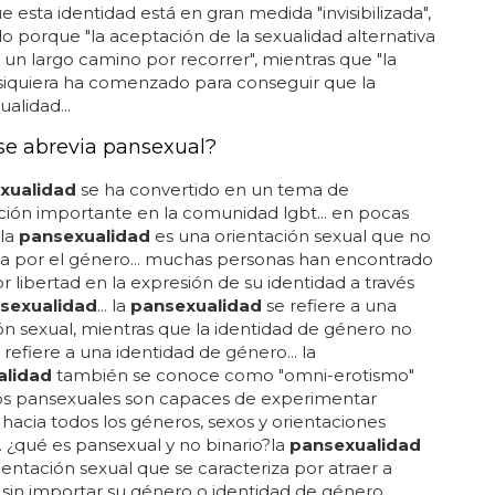
e esta identidad está en gran medida "invisibilizada",
o porque "la aceptación de la sexualidad alternativa
 un largo camino por recorrer", mientras que "la
 siquiera ha comenzado para conseguir que la
lidad...
e abrevia pansexual?
xualidad
se ha convertido en un tema de
ión importante en la comunidad lgbt... en pocas
 la
pansexualidad
es una orientación sexual que no
da por el género... muchas personas han encontrado
 libertad en la expresión de su identidad a través
sexualidad
... la
pansexualidad
se refiere a una
ón sexual, mientras que la identidad de género no
 refiere a una identidad de género... la
alidad
también se conoce como "omni-erotismo"
os pansexuales son capaces de experimentar
 hacia todos los géneros, sexos y orientaciones
.. ¿qué es pansexual y no binario?la
pansexualidad
ientación sexual que se caracteriza por atraer a
sin importar su género o identidad de género...