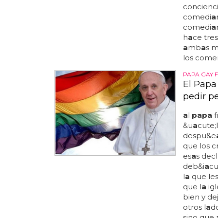
concienc
comedi
a
comedi
a
h
a
ce tre
a
mb
a
s m
los come
PAPA GAY 
El Papa 
pedir p
a
l
papa
f
&u
a
cute;
despu&e
que los cr
es
a
s decl
deb&i
a
cu
l
a
que les
que l
a
igl
bien y de
otros l
a
do
sino que