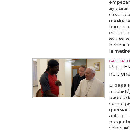
empez
a
a
yud
a a
l
su vez, 
madre
t
humor...
el bebé 
a
yud
a
r
a
bebé
a
l 
l
a madre
GAYS Y REL
Papa Fr
no tien
El
papa
f
mitchell/
p
a
dres d
como g
a
quer&i
a
c
a
nti-lgbt 
pregunt
veinte
a
ñ