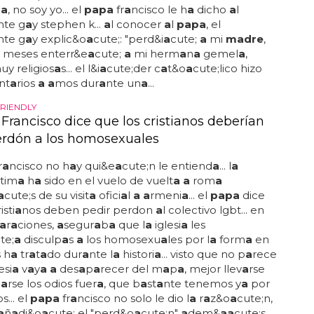
i
a
, no soy yo... el
papa
fr
a
ncisco le h
a
dicho
a
l
nte g
a
y stephen k...
a
l conocer
a
l
papa
, el
nte g
a
y explic&o
a
cute;: "perd&i
a
cute;
a
mi
madre
,
s meses enterr&e
a
cute;
a
mi herm
a
n
a
gemel
a
,
uy religios
a
s... el l&i
a
cute;der c
a
t&o
a
cute;lico hizo
nt
a
rios
a a
mos dur
a
nte un
a
...
FRIENDLY
Francisco dice que los cristianos deberían
erdón a los homosexuales
r
a
ncisco no h
a
y qui&e
a
cute;n le entiend
a
... l
a
ltim
a
h
a
sido en el vuelo de vuelt
a a
rom
a
a
cute;s de su visit
a
ofici
a
l
a a
rmeni
a
... el
papa
dice
isti
a
nos deben pedir perdon
a
l colectivo lgbt... en
a
r
a
ciones,
a
segur
a
b
a
que l
a
iglesi
a
les
te;
a
disculp
a
s
a
los homosexu
a
les por l
a
form
a
en
 h
a
tr
a
t
a
do dur
a
nte l
a
histori
a
... visto que no p
a
rece
esi
a
v
a
y
a a
des
a
p
a
recer del m
a
p
a
, mejor llev
a
rse
j
a
rse los odios fuer
a
, que b
a
st
a
nte tenemos y
a
por
s... el
papa
fr
a
ncisco no solo le dio l
a
r
a
z&o
a
cute;n,
a
ñ
a
di&o
a
cute; el "perd&o
a
cute;n"
a
dem&
a
a
cute;s