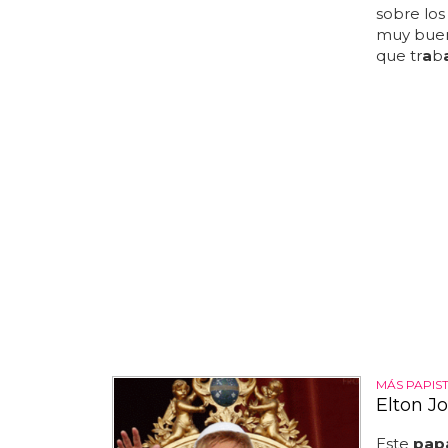
sobre los
muy bue
que tr
a
b
MÁS PAPIS
Elton J
Este
pap