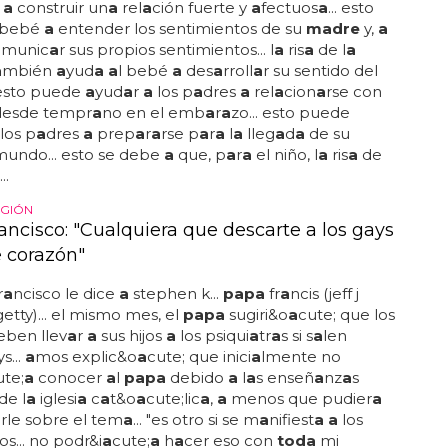
r
a
construir un
a
rel
a
ción fuerte y
a
fectuos
a
... esto
 bebé
a
entender los sentimientos de su
madre
y,
a
comunic
a
r sus propios sentimientos... l
a
ris
a
de l
a
a
mbién
a
yud
a a
l bebé
a
des
a
rroll
a
r su sentido del
 esto puede
a
yud
a
r
a
los p
a
dres
a
rel
a
cion
a
rse con
desde tempr
a
no en el emb
a
r
a
zo... esto puede
los p
a
dres
a
prep
a
r
a
rse p
a
r
a
l
a
lleg
a
d
a
de su
mundo... esto se debe
a
que, p
a
r
a
el niño, l
a
ris
a
de
...
IGIÓN
ancisco: "Cualquiera que descarte a los gays
e corazón"
r
a
ncisco le dice
a
stephen k...
papa
fr
a
ncis (jeff j
getty)... el mismo mes, el
papa
sugiri&o
a
cute; que los
eben llev
a
r
a
sus hijos
a
los psiqui
a
tr
a
s si s
a
len
ys...
a
mos explic&o
a
cute; que inici
a
lmente no
ute;
a
conocer
a
l
papa
debido
a
l
a
s enseñ
a
nz
a
s
de l
a
iglesi
a
c
a
t&o
a
cute;lic
a
,
a
menos que pudier
a
a
rle sobre el tem
a
... "es otro si se m
a
nifiest
a a
los
os... no podr&i
a
cute;
a
h
a
cer eso con
toda
mi