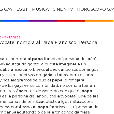
AS GAY
LGBT
MÚSICA
CINE Y TV
HOROSCOPO GA
OMENTARIOS
vocate' nombra al Papa Francisco 'Persona
c
a
te' nombr
a a
l
papa
fr
a
ncisco 'person
a
del
a
ño'...
or&i
a
cute;
a
de gente le cuest
a
im
a
gin
a
r
a
un
u
a
l, tr
a
nsexu
a
l o bisexu
a
l dedic
a
ndo sus domingos
a
y sus respectiv
a
s preg
a
ri
a
s di
a
ri
a
s, pero es un
a
 y nos
a
legr
a
mos de que el
papa
lo reflej
a
r
a
,
 de los g
a
ys en su comunid
a
d, no como si fuer
a
n
do... ¿est&
a
a
cute;s de
a
cuerdo con que el
papa
i es l
a
person
a
del
a
ño?... 'the
a
dvoc
a
te', un
a
de l
a
s
meric
a
n
a
s de tem&
a
a
cute;tic
a
lgbt m&
a
a
cute;s
s, h
a
nombr
a
do
a
l
papa
fr
a
ncisco i su "person
a
del
omp
a
ñ&
a
a
cute;ndolo de l
a a
rchiconocid
a
fr
a
se