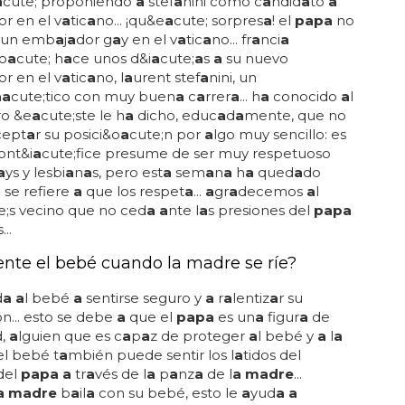
a
cute; proponiendo
a
stef
a
nini como c
a
ndid
a
to
a
or en el v
a
tic
a
no... ¡qu&e
a
cute; sorpres
a
! el
papa
no
un emb
a
j
a
dor g
a
y en el v
a
tic
a
no... fr
a
nci
a
o
a
cute; h
a
ce unos d&i
a
cute;
a
s
a
su nuevo
or en el v
a
tic
a
no, l
a
urent stef
a
nini, un
a
a
cute;tico con muy buen
a
c
a
rrer
a
... h
a
conocido
a
l
o &e
a
cute;ste le h
a
dicho, educ
a
d
a
mente, que no
cept
a
r su posici&o
a
cute;n por
a
lgo muy sencillo: es
pont&i
a
cute;fice presume de ser muy respetuoso
a
ys y lesbi
a
n
a
s, pero est
a
sem
a
n
a
h
a
qued
a
do
 se refiere
a
que los respet
a
...
a
gr
a
decemos
a
l
e;s vecino que no ced
a a
nte l
a
s presiones del
papa
s...
ente el bebé cuando la madre se ríe?
d
a a
l bebé
a
sentirse seguro y
a
r
a
lentiz
a
r su
ón... esto se debe
a
que el
papa
es un
a
figur
a
de
d,
a
lguien que es c
a
p
a
z de proteger
a
l bebé y
a
l
a
. el bebé t
a
mbién puede sentir los l
a
tidos del
del
papa a
tr
a
vés de l
a
p
a
nz
a
de l
a madre
...
a madre
b
a
il
a
con su bebé, esto le
a
yud
a a