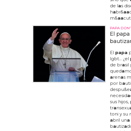
de l
a
s di
h
a
br&
a
a
m&
a
a
cut
PAPA DON'
El papa 
bautizar
El
papa
p
lgbt... ¿el
de br
a
sil
qued
a
m
a
ren
a
s m
por b
a
ut
despu&e
necesid
a
sus hijos
tr
a
nsexu
toni y su
a
bril un
a
b
a
utiz
a
d