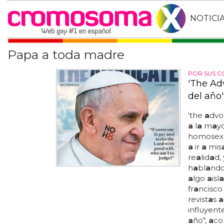
NOTICI
Papa a toda madre
POR SUS C
'The Ad
del año'
'the
a
dvo
a
l
a
m
a
y
homosex
a
ir
a
mis
re
a
lid
a
d,
h
a
bl
a
ndo
a
lgo
a
isl
a
fr
a
ncisco 
revist
a
s
a
influyente
a
ño",
a
c