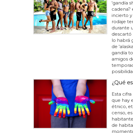
'gandía s
cadena? e
incierto 
rodaje te
durante u
descartó 
lo habrá 
de 'alask
gandía to
amigos de
temporada
posibilid
¿Qué es
Esta cifr
que hay e
étnico, e
censo, es
habitante
de habita
momento 