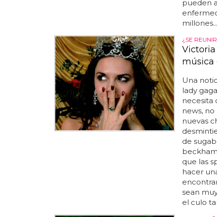
pueden ay
enfermed
millones..
¿SE REUNIR
Victori
música 
Una noti
lady gaga 
necesita 
news, no 
nuevas ch
desmintie
de sugabab
beckham d
que las s
hacer una
encontrar
sean muy
el culo t