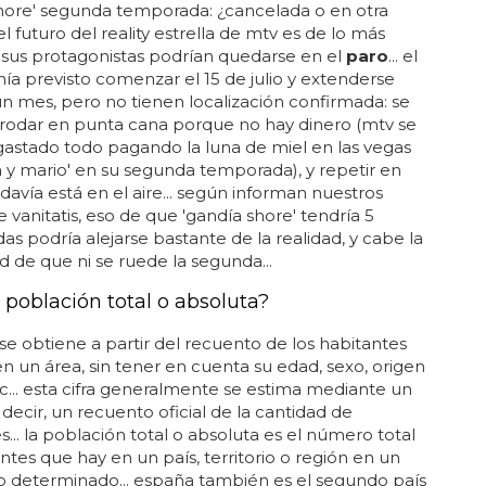
hore' segunda temporada: ¿cancelada o en otra
l futuro del reality estrella de mtv es de lo más
y sus protagonistas podrían quedarse en el
paro
... el
nía previsto comenzar el 15 de julio y extenderse
n mes, pero no tienen localización confirmada: se
rodar en punta cana porque no hay dinero (mtv se
gastado todo pagando la luna de miel en las vegas
a y mario' en su segunda temporada), y repetir en
davía está en el aire... según informan nuestros
 vanitatis, eso de que 'gandía shore' tendría 5
s podría alejarse bastante de la realidad, y cabe la
ad de que ni se ruede la segunda...
 población total o absoluta?
a se obtiene a partir del recuento de los habitantes
n un área, sin tener en cuenta su edad, sexo, origen
tc... esta cifra generalmente se estima mediante un
 decir, un recuento oficial de la cantidad de
s... la población total o absoluta es el número total
ntes que hay en un país, territorio o región en un
determinado... españa también es el segundo país