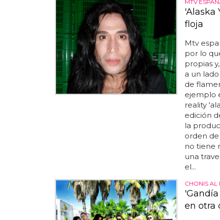
MTV ESPAÑ
'Alaska 
floja
Mtv españ
por lo qu
propias y
a un lado
de flamen
ejemplo e
reality 'a
edición d
la produc
orden de
no tiene
una trave
el...
CHONIS AL
'Gandía
en otra