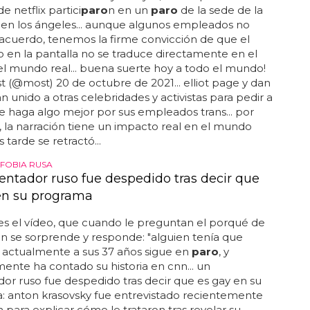
de netflix partici
paro
n en un
paro
de la sede de la
en los ángeles... aunque algunos empleados no
acuerdo, tenemos la firme convicción de que el
 en la pantalla no se traduce directamente en el
l mundo real... buena suerte hoy a todo el mundo!
most (@most) 20 de octubre de 2021... elliot page y dan
an unido a otras celebridades y activistas para pedir a
ue haga algo mejor por sus empleados trans... por
 la narración tiene un impacto real en el mundo
ás tarde se retractó...
FOBIA RUSA
entador ruso fue despedido tras decir que
en su programa
es el vídeo, que cuando le preguntan el porqué de
ón se sorprende y responde: "alguien tenía que
.. actualmente a sus 37 años sigue en
paro
, y
ente ha contado su historia en cnn... un
or ruso fue despedido tras decir que es gay en su
: anton krasovsky fue entrevistado recientemente
n para explicar cómo le trataron tras revelar su