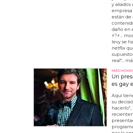
y aliados 
empresa 
están de 
contenido
daño en e
⚡️?⚡️... 
levy se h
netflix q
supuesto,
real"... m
MÁS HOMO
Un pres
es gay 
Aquí tien
su decisi
hacerlo".
recientem
presentad
programa
por la cn