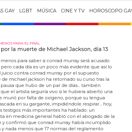
AS GAY
LGBT
MÚSICA
CINE Y TV
HOROSCOPO GA
MENOS PARA EL FINAL
o por la muerte de Michael Jackson, día 13
 menos para saber si conrad murray será acusado
 pero cada día es un poco más evidente que así lo
l juicio contra conrad murray por el supuesto
 de michael jackson ha retomado su curso tras la
pausa que hubo de un par de días... también
ue el artista seguiría vivo si le hubiera abierto una
ue murió por falta de oxígeno, porque su lengua
scada en su gargante, impidiéndole respirar... hoy,
s testigos más importantes ha hablado: un
sta en medicina general habló con el abogado de la
n y confirmó que conrad murray había incumplido
 y nada menos que 17 normas del reglamento