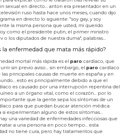
ón sexual en directo... anton era presentador en un
televisión ruso hasta hace unos meses, cuando dijo
grama en directo lo siguiente: "soy gay, y soy
nte la misma persona que usted, mi querido
soy como el presidente putin, el primer ministro
o los diputados de nuestra duma", palabras...
s la enfermedad que mata más rápido?
medad mortal más rápida es el
paro
cardíaco, que
rrir sin previo aviso... sin embargo, el
paro
cardíaco
 las principales causas de muerte en españa y en
undo... esto es principalmente debido a que el
íaco es causado por una interrupción repentina del
guíneo a un órgano vital, como el corazón... por lo
 importante que la gente sepa los síntomas de un
díaco para que puedan buscar atención médica
 si experimentan alguno de estos síntomas...
hay una variedad de enfermedades infecciosas que
atar a una persona en poco tiempo... esta
ad no tiene cura, pero hay tratamientos que