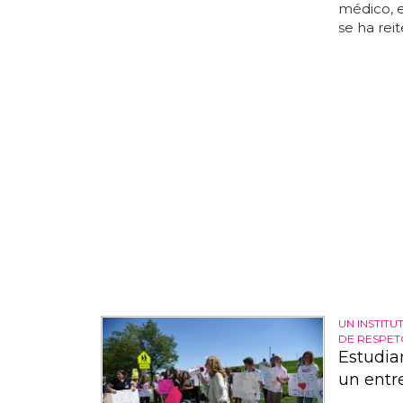
médico, 
se ha reit
UN INSTITU
DE RESPET
Estudia
un entr