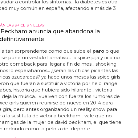
udar a controlar los síntomas... la diabetes es otra
ad muy común en españa, afectando a más de 3
.
ÁN LAS SPICE SIN ELLA?
a Beckham anuncia que abandona la
definitivamente
cia tan sorprendente como que sube el
paro
o que
se pone un vestido llamativo... la spice pija y rica no
otro comeback para llegar a fin de mes... shocking
nos lo esperábamos... ¿serán las chicas picantes las
icas azucaradas? ya hace unos meses las spice girls
ron que fueran a sustituir a victoria por heidi range
es, historia que hubiera sido hilarante... victoria
eja la música... vuelven con fuerza los rumores de
pice girls quieren reunirse de nuevo en 2014 para
 gira, pero antes organizando un reality show para
 a la sustituta de victoria beckham... vale que no
 amigas de la mujer de david beckham, el que tiene
an redondo como la pelota del deporte...