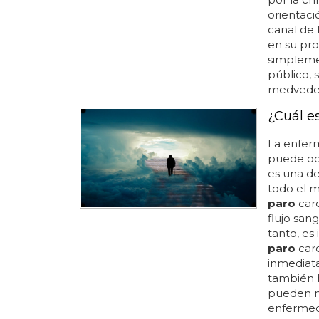
orientaci
canal de 
en su pro
simpleme
público, 
medvedev 
¿Cuál e
La enfer
puede ocu
es una de
todo el m
paro
card
flujo san
tanto, es
paro
car
inmediata
también 
pueden m
enfermed