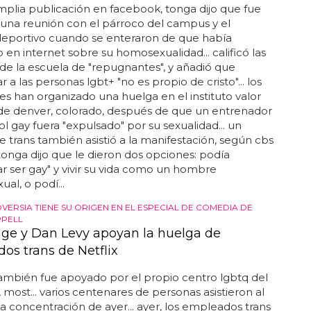
plia publicación en facebook, tonga dijo que fue
 una reunión con el párroco del campus y el
deportivo cuando se enteraron de que había
 en internet sobre su homosexualidad... calificó las
de la escuela de "repugnantes", y añadió que
r a las personas lgbt+ "no es propio de cristo"... los
es han organizado una huelga en el instituto valor
 de denver, colorado, después de que un entrenador
ol gay fuera "expulsado" por su sexualidad... un
e trans también asistió a la manifestación, según cbs
 tonga dijo que le dieron dos opciones: podía
r ser gay" y vivir su vida como un hombre
al, o podí...
VERSIA TIENE SU ORIGEN EN EL ESPECIAL DE COMEDIA DE
PPELL
Page y Dan Levy apoyan la huelga de
os trans de Netflix
ambién fue apoyado por el propio centro lgbtq del
 most... varios centenares de personas asistieron al
la concentración de ayer... ayer, los empleados trans