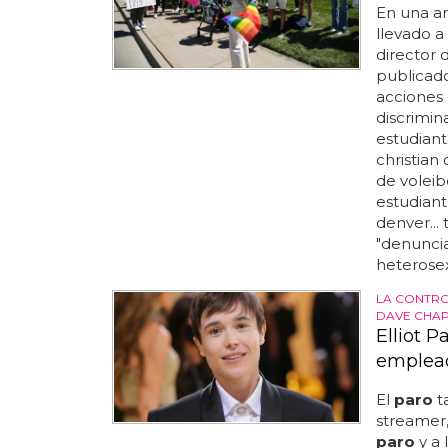
En una am
llevado a
director 
publicado
acciones 
discrimina
estudiant
christian
de voleib
estudiant
denver...
"denuncia
heterosexu
LA CONTRO
DAVE CHA
Elliot 
emplead
El
paro
t
streamer,
paro
y a 