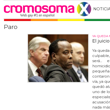
NOTICI
Paro
YA QUEDA 
El juici
Ya queda
culpable,
será... e
homicidio
pequeña 
contaron q
vía, ya q
quedó ata
uno de lo
especiali
acusació
nada más