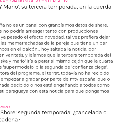
A PODRÍA NO SEGUIR CON EL REALITY
Y Mario': su tercera temporada, en la cuerda
a no es un canal con grandísimos datos de share,
e no podría arriesgar tanto con producciones
, ya pasado el efecto novedad, tal vez prefiera dejar
 las mamarrachadas de la pareja que tiene un par
cos en el balcón... hoy saltaba la noticia, por
n vanitatis, y leíamos que la tercera temporada del
laska y mario' iría a parar al mismo cajón que la cuarta
e 'supermodelo' o la segunda de 'confianza ciega'...
tora del programa, el terrat, todavía no ha recibido
 empezar a grabar por parte de mtv españa, que o
 nada decidido o nos está engañando a todos como
sti paraguaya con esta noticia para que pongamos
 PARO
 Shore' segunda temporada: ¿cancelada o
 cadena?