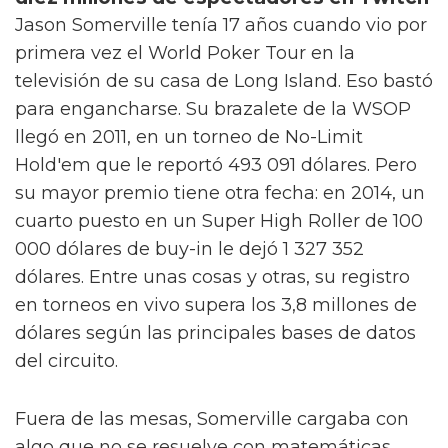
diez millones de espectadores en Twitch
Jason Somerville tenía 17 años cuando vio por
primera vez el World Poker Tour en la
televisión de su casa de Long Island. Eso bastó
para engancharse. Su brazalete de la WSOP
llegó en 2011, en un torneo de No-Limit
Hold'em que le reportó 493 091 dólares. Pero
su mayor premio tiene otra fecha: en 2014, un
cuarto puesto en un Super High Roller de 100
000 dólares de buy-in le dejó 1 327 352
dólares. Entre unas cosas y otras, su registro
en torneos en vivo supera los 3,8 millones de
dólares según las principales bases de datos
del circuito.
Fuera de las mesas, Somerville cargaba con