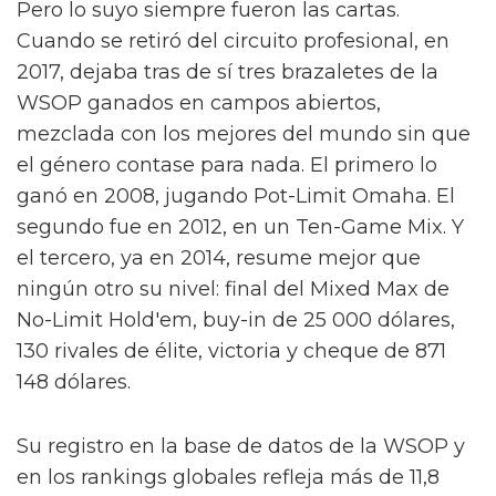
Pero lo suyo siempre fueron las cartas.
Cuando se retiró del circuito profesional, en
2017, dejaba tras de sí tres brazaletes de la
WSOP ganados en campos abiertos,
mezclada con los mejores del mundo sin que
el género contase para nada. El primero lo
ganó en 2008, jugando Pot-Limit Omaha. El
segundo fue en 2012, en un Ten-Game Mix. Y
el tercero, ya en 2014, resume mejor que
ningún otro su nivel: final del Mixed Max de
No-Limit Hold'em, buy-in de 25 000 dólares,
130 rivales de élite, victoria y cheque de 871
148 dólares.
Su registro en la base de datos de la WSOP y
en los rankings globales refleja más de 11,8