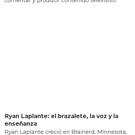
comentar y producir contenido televisivo.
Ryan Laplante: el brazalete, la voz y la
enseñanza