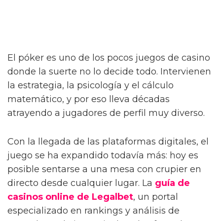
El póker es uno de los pocos juegos de casino
donde la suerte no lo decide todo. Intervienen
la estrategia, la psicología y el cálculo
matemático, y por eso lleva décadas
atrayendo a jugadores de perfil muy diverso.
Con la llegada de las plataformas digitales, el
juego se ha expandido todavía más: hoy es
posible sentarse a una mesa con crupier en
directo desde cualquier lugar. La
guía de
casinos online de Legalbet
, un portal
especializado en rankings y análisis de