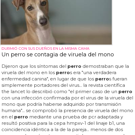
DURMIÓ CON SUS DUEÑOS EN LA MISMA CAMA
Un perro se contagia de viruela del mono
Dijeron que los síntomas del
perro
demostraban que la
viruela del mono en los
perro
s era "una verdadera
enfermedad canina", en lugar de que los
perro
s fueran
simplemente portadores del virus... la revista científica
the lancet lo describió como "el primer caso de un
perro
con una infección confirmada por el virus de la viruela del
mono que podría haberse adquirido por transmisión
humana"... se comprobó la presencia de viruela del mono
en el
perro
mediante una prueba de pcr adaptada y
resultó positiva para la cepa hmpxv-1 del linaje b1, una
coincidencia idéntica a la de la pareja... menos de dos