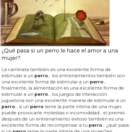
¿Qué pasa si un perro le hace el amor a una
mujer?
La caminata también es una excelente forma de
estimular a un
perro
... los entrenamientos también son
una excelente forma de estimular a un
perro
...
finalmente, la alimentación es una excelente forma de
estimular a un
perro
... los juegos de interacción
juguetona son una excelente manera de estimular a un
perro
... si un
perro
lame la parte íntima de una mujer,
puede provocarle molestias o incomodidad... el premio
después de un entrenamiento exitoso también es una
excelente forma de recompensar a tu
perro
... ¿qué pasa
si un
perro
lame la parte íntima de una mujer?en