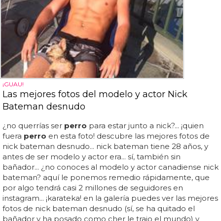
¡GUAU!
Las mejores fotos del modelo y actor Nick
Bateman desnudo
¿no querrías ser
perro
para estar junto a nick?... ¡quien
fuera
perro
en esta foto! descubre las mejores fotos de
nick bateman desnudo... nick bateman tiene 28 años, y
antes de ser modelo y actor era... sí, también sin
bañador... ¿no conoces al modelo y actor canadiense nick
bateman? aquí le ponemos remedio rápidamente, que
por algo tendrá casi 2 millones de seguidores en
instagram... ¡karateka! en la galería puedes ver las mejores
fotos de nick bateman desnudo (sí, se ha quitado el
bañador y ha posado como cher le trajo el mundo) y