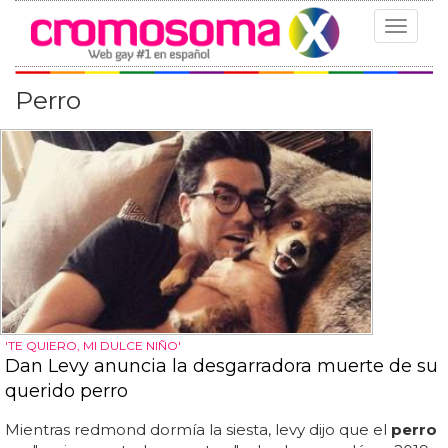
Toggle
navigat
Perro
'TE QUIERO, MI DULCE NIÑO'
Dan Levy anuncia la desgarradora muerte de su
querido perro
Mientras redmond dormía la siesta, levy dijo que el
perro