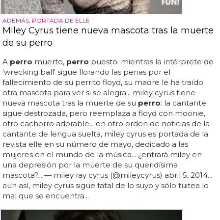
ADEMÁS, PORTADA DE ELLE
Miley Cyrus tiene nueva mascota tras la muerte
de su perro
A
perro
muerto,
perro
puesto: mientras la intérprete de
'wrecking ball' sigue llorando las penas por el
fallecimiento de su perrito floyd, su madre le ha traído
otra mascota para ver si se alegra... miley cyrus tiene
nueva mascota tras la muerte de su
perro
: la cantante
sigue destrozada, pero reemplaza a floyd con moonie,
otro cachorro adorable... en otro orden de noticias de la
cantante de lengua suelta, miley cyrus es portada de la
revista elle en su número de mayo, dedicado a las
mujeres en el mundo de la música... ¿entrará miley en
una depresión por la muerte de su queridísima
mascota?... — miley ray cyrus (@mileycyrus) abril 5, 2014...
aun así, miley cyrus sigue fatal de lo suyo y sólo tuitea lo
mal que se encuentra...