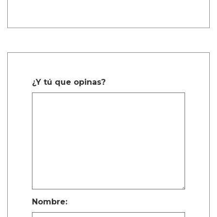
1 Comentarios
sachi durango manco
Dic. 27, 2025, 6:38 a.m.
Mencanta
¿Y tú que opinas?