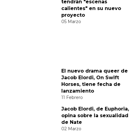
Comparte
Suscribete a nuestra newsletter:
Suscribete
Acepto los
terminos y condiciones
y la
política de
privacidad
.
Noticias relacionadas
Diego Calva y Jacob Elordi
tendrán "escenas
calientes" en su nuevo
proyecto
05 Marzo