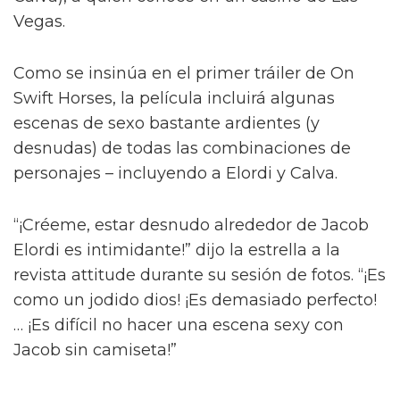
Jacob Elordi inicia un romance queer
ilícito en el tráiler de On Swift
Horses
Y para complicar aún más la situación, a pesar
del contacto entre Julius y Muriel, Julius tiene
una apasionada aventura con Henry (Diego
Calva), a quien conoce en un casino de Las
Vegas.
Como se insinúa en el primer tráiler de On
Swift Horses, la película incluirá algunas
escenas de sexo bastante ardientes (y
desnudas) de todas las combinaciones de
personajes – incluyendo a Elordi y Calva.