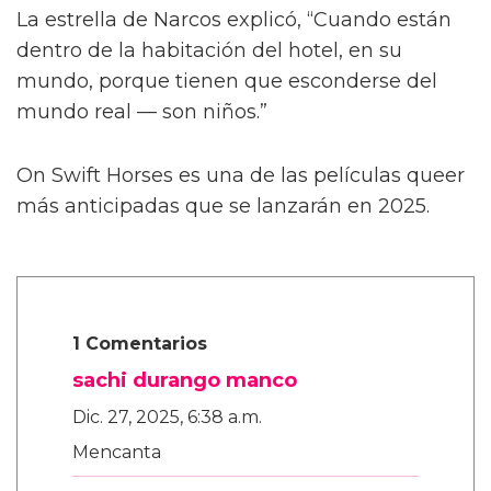
Describiendo un poco más la trama de la
película, Calva afirmó, de manera algo
confusa, “Es como cuando te enamoras de tu
primer amor a los ocho años. Te enamoras de
tu primo o de tu maestro. Algo realmente
dulce, platónico, de alguna manera.”
La estrella de Narcos explicó, “Cuando están
dentro de la habitación del hotel, en su
mundo, porque tienen que esconderse del
mundo real — son niños.”
On Swift Horses es una de las películas queer
más anticipadas que se lanzarán en 2025.