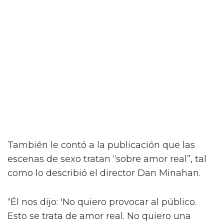
“¡Créeme, estar desnudo alrededor de Jacob
Elordi es intimidante!” dijo la estrella a la
revista attitude durante su sesión de fotos. “¡Es
como un jodido dios! ¡Es demasiado perfecto!
… ¡Es difícil no hacer una escena sexy con
Jacob sin camiseta!”