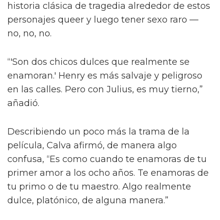
También le contó a la publicación que las
escenas de sexo tratan “sobre amor real”, tal
como lo describió el director Dan Minahan.
“Él nos dijo: 'No quiero provocar al público.
Esto se trata de amor real. No quiero una
historia clásica de tragedia alrededor de estos
personajes queer y luego tener sexo raro —
no, no, no.
“'Son dos chicos dulces que realmente se
enamoran.' Henry es más salvaje y peligroso
en las calles. Pero con Julius, es muy tierno,”
añadió.