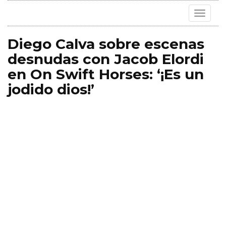
Toggle
navigat
Diego Calva sobre escenas
desnudas con Jacob Elordi
en On Swift Horses: ‘¡Es un
jodido dios!’