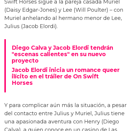
Diego Calva ha hablado sobre las escenas
desnudas con el actor de Euphoria y su novio
en pantalla Jacob Elordi para On Swift Horses,
describiéndolas como 'intimidantes'.
Basada en el libro de Shannon Pufahl, On
Swift Horses sigue a la pareja casada Muriel
(Daisy Edgar-Jones) y Lee (Will Poulter) – con
Muriel anhelando al hermano menor de Lee,
Julius (Jacob Elordi).
Diego Calva y Jacob Elordi tendrán
"escenas calientes" en su nuevo
proyecto