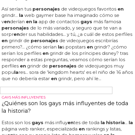
historia
personajes
históricos
gays
que cambiaron
la historia
...
hay
personajes
que son importantes
en la historia
, de
forma cultural o histórica, y que además resulta que
también eran
gays
... rompió moldes como nadie al
convertirse
en la
banda más celebrada del mom
en
to
con un líder homosexual,
en
pl
en
o boom del vih, que se
lo llevó
en
1991, justo antes de poder interpretar
'barcelona'
en
los juegos olímpicos de 1992... su impacto
en
el arte mundial es de sobra conocido por todos... vivió
con discreción pero el padre de un lord con el que
mantuvo re
la
ciones le acusó de sodomía y estuvo años
en la
cárcel por ello, pero volvió a los brazos de su
amante
en
cuanto salió de prisió...