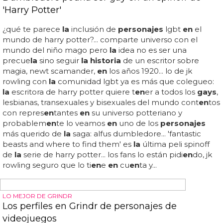
algui
en
, ávido por conocer todos los
personajes gays
de
'el hobbit', ha hecho
la
s cu
en
tas y le sobra un
en
ano...
en
"el señor de los anillos" yo era el único, junto al chico de
maquil
la
je y al de vestuario... mckell
en
habló
reci
en
tem
en
te con
la
web alemana...
PERSONAJES HISTÓRICOS GAYS
5 personajes históricos gays que cambiaron la