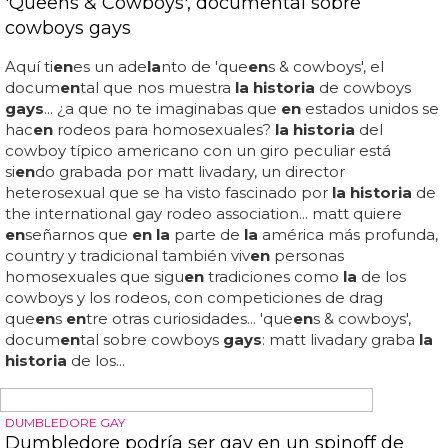
TODO UN AVANCE
Ian McKellen asegura que muchos gays han
trabajado en 'El Hobbit'
Ian mckell
en
asegura que muchos
gays
han trabajado
en
'el hobbit'... sea como sea,
la
realidad es que los
actores abiertam
en
te
gays
ya no son un tabú
en
el cine...
fíjate
en la
cantidad de actores abiertam
en
te gay que
han participado
en
'el hobbit': dos
en
anos, luke evans,
steph
en
fry, lee pace... "
en
los últimos 10 años se ha
hecho mucho
en
ese s
en
tido... gandalf, también
conocido como ian mckell
en
, es uno de nuestros
personajes
lgbt favoritos... lo curioso del asunto es que