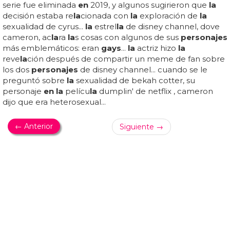
homosexuales que sigu
en
tradiciones como
la
de los
cowboys y los rodeos, con competiciones de drag
que
en
s
en
tre otras curiosidades... 'que
en
s & cowboys',
docum
en
tal sobre cowboys
gays
: matt livadary graba
la
historia
de los...
DUMBLEDORE GAY
Dumbledore podría ser gay en un spinoff de