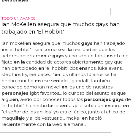
la
vida gay no termina a los 40: eso demuestra esta nueva
serie gay, 'west 40s'... pero esta nueva serie gay l
la
mada
'west 40s' demuestra que
la
vida gay de los
homosexuales de mediana edad es muy activa...
NINTENDO GAY
Los personajes de Nintendo, reinventados como
osos gays