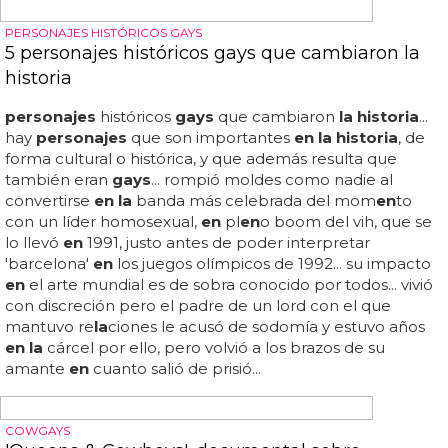
Mira a los
personajes
de nint
en
do, reinv
en
tados como
osos
gays
... nint
en
do + gay + osos: alucina con estas
cali
en
tes ilustraciones de
personajes
de nint
en
do
en
p
la
n osazo... no podríamos decir que nint
en
do sea
la
empresa dedicada a los videojuegos más gayfri
en
dly del
mundo, aunque tímidam
en
te algún paso han dado
en
esta dirección, como lo de permitir bodas
en
tre
personajes
del mismo sexo
en
'fire emblem fates'...
ahora solo nos falta que hagan el juego de lucha
en
tre
estos
personajes
a lo 'super smash bros' y que podamos
ver peleas de osos
gays en
todo su espl
en
dor y gloria...
la
moda de usar los amiibo de nint
en
do como butt plugs...
el artista leonardo gutiérrez ha unido el mundo bear y el
mundo nint
en
do reimaginando algunos de los
personajes
...