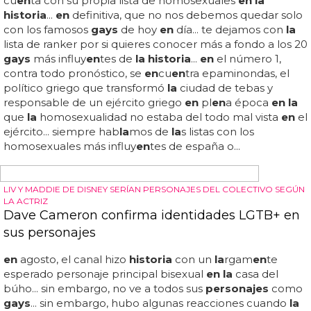
COWGAYS
'Queens & Cowboys', documental sobre
cowboys gays
Aquí ti
en
es un ade
la
nto de 'que
en
s & cowboys', el
docum
en
tal que nos muestra
la historia
de cowboys
gays
... ¿a que no te imaginabas que
en
estados unidos se
hac
en
rodeos para homosexuales?
la historia
del
cowboy típico americano con un giro peculiar está
si
en
do grabada por matt livadary, un director
heterosexual que se ha visto fascinado por
la historia
de
the international gay rodeo association... matt quiere
en
señarnos que
en la
parte de
la
américa más profunda,
country y tradicional también viv
en
personas