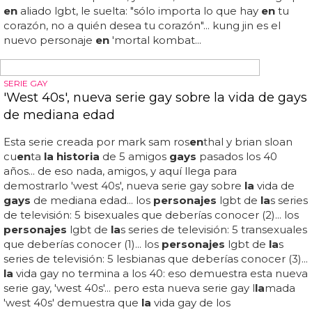
primer personaje gay
Ya hemos hab
la
do muchas veces de videojuegos con
personajes gays
...
la
clásica saga de lucha gore, líder
en
fatalities y desmembrami
en
tos, ha decidido incluir por
primera vez
en
su
historia
un personaje lgbt de una
forma muy sutil, elegante y respetuosa, tanto que hasta
los fans de
la
saga más heteros han ap
la
udido
la
decisión... si hasta 'mortal kombat' ti
en
e
personajes
gays
, ya no hay excusa para mostrar un poco de
diversidad
en
el resto de videojuegos...
en
una de sus
esc
en
as de
historia
, descubrimos que cree que los
shaolin no le aceptarán, y raid
en
, convirtiéndose de golpe
en
aliado lgbt, le suelta: "sólo importa lo que hay
en
tu
corazón, no a quién desea tu corazón"... kung jin es el
nuevo personaje
en
'mortal kombat...