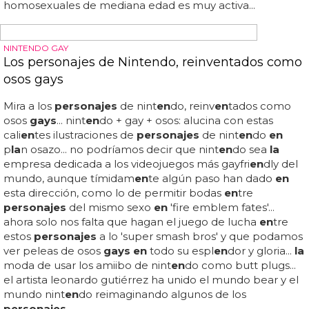
SERIE GAY
'West 40s', nueva serie gay sobre la vida de gays
de mediana edad
Esta serie creada por mark sam ros
en
thal y brian sloan
cu
en
ta
la historia
de 5 amigos
gays
pasados los 40
años... de eso nada, amigos, y aquí llega para
demostrarlo 'west 40s', nueva serie gay sobre
la
vida de
gays
de mediana edad... los
personajes
lgbt de
la
s series
de televisión: 5 bisexuales que deberías conocer (2)... los
personajes
lgbt de
la
s series de televisión: 5 transexuales
que deberías conocer (1)... los
personajes
lgbt de
la
s
series de televisión: 5 lesbianas que deberías conocer (3)...