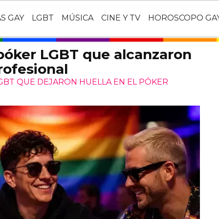
AS GAY
LGBT
MÚSICA
CINE Y TV
HOROSCOPO GA
 póker LGBT que alcanzaron
rofesional
LGBT QUE DEJARON HUELLA EN EL PÓKER