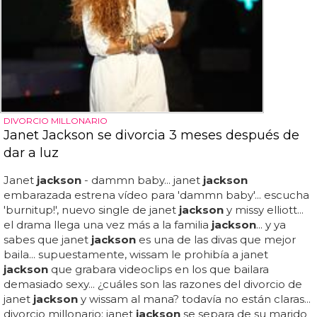
DIVORCIO MILLONARIO
Janet Jackson se divorcia 3 meses después de
dar a luz
Janet
jackson
- dammn baby... janet
jackson
embarazada estrena vídeo para 'dammn baby'... escucha
'burnitup!', nuevo single de janet
jackson
y missy elliott...
el drama llega una vez más a la familia
jackson
... y ya
sabes que janet
jackson
es una de las divas que mejor
baila... supuestamente, wissam le prohibía a janet
jackson
que grabara videoclips en los que bailara
demasiado sexy... ¿cuáles son las razones del divorcio de
janet
jackson
y wissam al mana? todavía no están claras...
divorcio millonario: janet
jackson
se separa de su marido