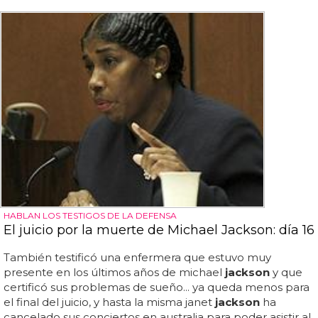
HABLAN LOS TESTIGOS DE LA DEFENSA
El juicio por la muerte de Michael Jackson: día 16
También testificó una enfermera que estuvo muy
presente en los últimos años de michael
jackson
y que
certificó sus problemas de sueño... ya queda menos para
el final del juicio, y hasta la misma janet
jackson
ha
cancelado sus conciertos en australia para poder asistir al