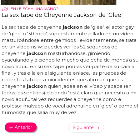
¿QUIÉN LE ECHA UNA MANO?
La sex tape de Cheyenne Jackson de 'Glee'
La sex tape de cheyenne
jackson
de 'glee': el actor gay
de 'glee' o '30 rock', supuestamente pillado en un vídeo
masturbándose entre gemidos... evidentemente, se trata
de un vídeo nsfw: puedes ver los 52 segundos de
cheyenne
jackson
masturbándose, gimiendo,
eyaculando y diciendo lo mucho que echa de menos a su
novio aquí... en su sex tape podrás ver parte de su cara al
final, y tras ella en el siguiente enlace, las pruebas de
recientes tatuajes coincidentes que afirman que es
cheyenne
jackson
quien jadea en el vídeo y acaba (en
todos los sentidos) diciendo "está claro que necesito a mi
novio aquí"... tal vez recuerdes a cheyenne como el
profesor malvado de vocal adrenaline en 'glee' o como el
humorista que salía muy de vez...
← Anterior
Siguiente →