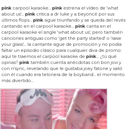
pink
carpool karaoke...
pink
estrena el vídeo de 'what
about us'...
pink
critica a dr luke y a beyoncé por sus
últimos flops...
pink
sigue triunfando y se queda del revés
cantando en el carpool karaoke...
pink
canta en el
carpool karaoke el single 'what about us', pero también
canciones antiguas como 'get the party started' o 'raise
your glass'... la cantante sigue de promoción y no podía
faltar un episodio clásico para cualquier diva de promo:
aquí te traemos el carpool karaoke de
pink
... ¿tú qué
opinas?
pink
también cuenta anécdotas con bon jovi y
con n'sync, revelando que le gustaba joey fatone y salió
con él cuando era telonera de la boyband... el momento
más divertido...