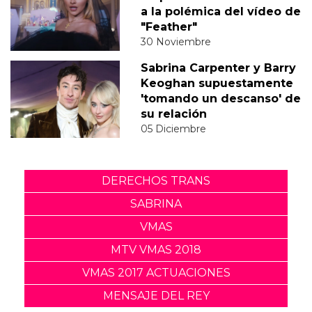
a la polémica del vídeo de
"Feather"
30 Noviembre
Sabrina Carpenter y Barry
Keoghan supuestamente
'tomando un descanso' de
su relación
05 Diciembre
DERECHOS TRANS
SABRINA
VMAS
MTV VMAS 2018
VMAS 2017 ACTUACIONES
MENSAJE DEL REY