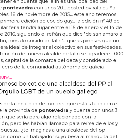
ener en cuenta que lalín es una localidad del
de
pontevedra
con unos 20... posted by rafa cuiña
les, 18 de noviembre de 2015... este ano teremos
 primeira edición do cocido gay... la edición nº 48 de
lar feria tendrá lugar entre el 15 de enero y el 14 de
e 2016, siguiendo el refrán que dice "de san amaro a
ín, mes do cocido en lalín"... quizás pienses que no
ra ideal de integrar al colectivo en sus festividades,
ntención del nuevo alcalde de lalín se agradece... 000
s, capital de la comarca del deza y considerado el
 cero de la comunidad autónoma de galicia...
RURAL
ornoso boicot de una alcaldesa del PP al
Orgullo LGBT de un pueblo gallego
de la localidad de forcarei, que está situada en el
de la provincia de
pontevedra
y cuenta con unos 3...
ían que sería para algo relacionado con la
ión, pero les habían llamado para reírse de ellos y
puesta... ¿te imaginas a una alcaldesa del pp
de cómo un trabajador suyo besa al mariquita del