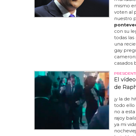
mismo en
voten al 
nuestro p
ponteve
con su le
todas las
una recie
gay pregu
cameron: 
casados b
PRESIDENT
El víde
de Raph
¡y la de 
todo ello
no a esta
rajoy bail
ya mi vid
nocheviej