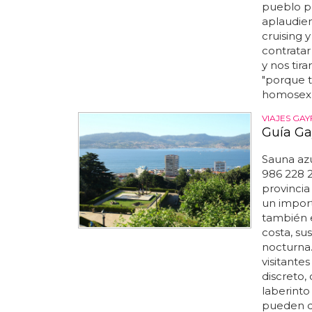
pueblo po
aplaudiend
cruising y
contratar
y nos tir
"porque t
homosexua
VIAJES GAY
Guía Ga
Sauna azu
986 228 2
provinci
un import
también e
costa, sus
nocturna.
visitante
discreto,
laberinto
pueden di