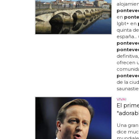
alojamie
ponteve
en
ponte
lgbt+ en
quinta d
españa...
ponteve
ponteve
definitiv
ofrecen 
comunidad
ponteve
de la ciud
saunastie
VIVA!
El prim
"adorab
Una gran 
dice much
mundiales