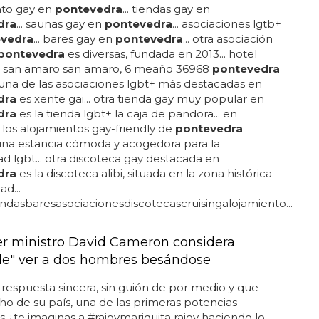
nto gay en
pontevedra
... tiendas gay en
dra
... saunas gay en
pontevedra
... asociaciones lgtb+
vedra
... bares gay en
pontevedra
... otra asociación
pontevedra
es diversas, fundada en 2013... hotel
e san amaro san amaro, 6 meaño 36968
pontevedra
 una de las asociaciones lgbt+ más destacadas en
dra
es xente gai... otra tienda gay muy popular en
dra
es la tienda lgbt+ la caja de pandora... en
a, los alojamientos gay-friendly de
pontevedra
una estancia cómoda y acogedora para la
 lgbt... otra discoteca gay destacada en
dra
es la discoteca alibi, situada en la zona histórica
ad...
ndasbaresasociacionesdiscotecascruisingalojamiento...
er ministro David Cameron considera
le" ver a dos hombres besándose
respuesta sincera, sin guión de por medio y que
o de su país, una de las primeras potencias
 ¿te imaginas a #rajoymariquita rajoy haciendo lo