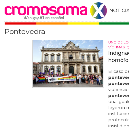
NOTICI
Pontevedra
UNO DE LO
VÍCTIMAS,
Indigna
homófob
El caso 
ponteve
ponteve
violencia 
ponteve
una igual
leyeron m
instituci
protocolo
insistió 