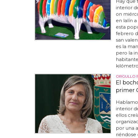
Hay que t
interior 
on miérco
en lalín a
esta popu
febrero d
san valent
es la mane
pero la i
habitante
kilómetro
ORGULLO 
El boch
primer 
Hablamos 
interior 
ellos cre
organizac
por una a
riéndose 