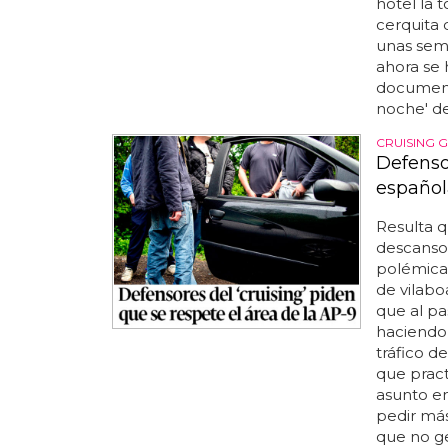
hotel la 
cerquita 
unas sema
ahora se 
documento
noche' de
CRUISING 
Defenso
español
Resulta q
descanso 
polémica
de vilabo
que al pa
haciendo 
tráfico d
que practi
asunto en
pedir más
que no g