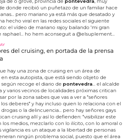
toja de o grove, provincia de
pontevedra
, muy
de donde recibió un puñetazo de un familiar hace
nas... pero mariano ya está más que desatado y
ha hecho viral en las redes sociales el siguiente
: el vídeo de mariano rajoy bailando 'mi gran
 raphael... ho hem aconseguit a @elsuplement...
GAY
res del cruising, en portada de la prensa
a
ue hay una zona de cruising en un área de
en esta autopista, que está siendo objeto de
 según recoge el diario de
pontevedra
... el alcalde
a y varios vecinos de localidades próximas critican
sar por la zona sabes que vas a ver a "señores
los deberes" y hay incluso quien lo relaciona con el
e drogas o la delincuencia... pero hay señores gays
can cruising allí y así lo defienden: "visibilizar este
 los medios, mezclarlo con lo ilícito, con lo amoral o
 vigilancia es un ataque a la libertad de personas
eneran ningún problema social, puesto que el área