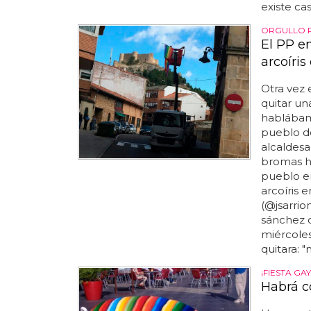
existe cas
ORGULLO 
El PP e
arcoíri
Otra vez 
quitar un
hablábamo
pueblo de
alcaldes
bromas h
pueblo en
arcoíris 
(@jsarrion
sánchez c
miércoles
quitara: 
¡FIESTA GAY
Habrá co