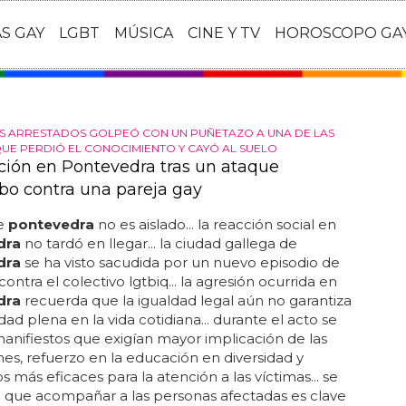
AS GAY
LGBT
MÚSICA
CINE Y TV
HOROSCOPO GA
S ARRESTADOS GOLPEÓ CON UN PUÑETAZO A UNA DE LAS
 QUE PERDIÓ EL CONOCIMIENTO Y CAYÓ AL SUELO
ción en Pontevedra tras un ataque
o contra una pareja gay
de
pontevedra
no es aislado... la reacción social en
dra
no tardó en llegar... la ciudad gallega de
dra
se ha visto sacudida por un nuevo episodio de
contra el colectivo lgtbiq... la agresión ocurrida en
dra
recuerda que la igualdad legal aún no garantiza
dad plena en la vida cotidiana... durante el acto se
anifiestos que exigían mayor implicación de las
ones, refuerzo en la educación en diversidad y
s más eficaces para la atención a las víctimas... se
en que acompañar a las personas afectadas es clave