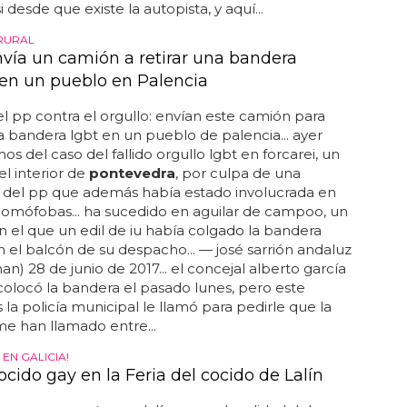
i desde que existe la autopista, y aquí...
RURAL
nvía un camión a retirar una bandera
s en un pueblo en Palencia
el pp contra el orgullo: envían este camión para
a bandera lgbt en un pueblo de palencia... ayer
s del caso del fallido orgullo lgbt en forcarei, un
l interior de
pontevedra
, por culpa de una
a del pp que además había estado involucrada en
omófobas... ha sucedido en aguilar de campoo, un
 el que un edil de iu había colgado la bandera
en el balcón de su despacho... — josé sarrión andaluz
an) 28 de junio de 2017... el concejal alberto garcía
olocó la bandera el pasado lunes, pero este
 la policía municipal le llamó para pedirle que la
"me han llamado entre...
 EN GALICIA!
cido gay en la Feria del cocido de Lalín