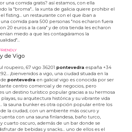
r una comida gratis? así estamos, con ella
o la "broma"... la xunta de galicia quiere prohibir el
 el fisting... un restaurante con el que iban a
 una comida para 500 personas "nos echaron fuera
aron 20 euros a la cara" y de otra tienda les echaron
enían miedo a que les contagiáramos la
lidad"...
FRIENDLY
y de Vigo
l roupeiro, 67 vigo 36201
pontevedra
españa +34
92... ¡bienvenidos a vigo, una ciudad situada en la
a de
pontevedra
en galicia! vigo es conocida por ser
ante centro comercial y de negocios, pero
s un destino turístico popular gracias a su hermosa
 playas, su arquitectura histórica y su vibrante vida
.. la sauna bunker es otra opción popular entre los
s de la ciudad, con un ambiente más oscuro y
 cuenta con una sauna finlandesa, baño turco,
 y cuarto oscuro, además de un bar donde se
sfrutar de bebidas y snacks... uno de ellos es el