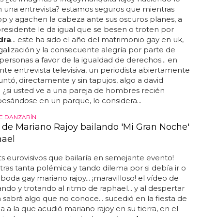
 una entrevista? estamos seguros que mientras
pp y agachen la cabeza ante sus oscuros planes, a
residente le da igual que se besen o troten por
dra
... este ha sido el año del matrimonio gay en uk,
galización y la consecuente alegría por parte de
 personas a favor de la igualdad de derechos... en
nte entrevista televisiva, un periodista abiertamente
ntó, directamente y sin tapujos, algo a david
¿si usted ve a una pareja de hombres recién
esándose en un parque, lo considera...
E DANZARÍN
o de Mariano Rajoy bailando 'Mi Gran Noche'
ael
hits eurovisivos que bailaría en semejante evento!
 tras tanta polémica y tando dilema por si debía ir o
 boda gay mariano rajoy... ¡maravilloso! el vídeo de
ando y trotando al ritmo de raphael... y al despertar
a sabrá algo que no conoce... sucedió en la fiesta de
a a la que acudió mariano rajoy en su tierra, en el