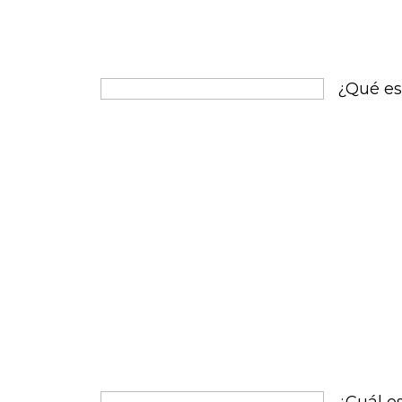
conocida 
palabras 
países de
letra que
para repr
¿Qué es
En estas 
más neutr
para la e
de enten
a nivel m
hablando 
la letra "
regiones 
el españ
coloquial
habla un
ser difíci
se debe a
locales q