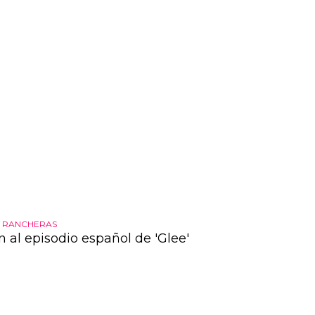
nza en algunos centros...
Y RANCHERAS
 al episodio español de 'Glee'
 toreros, versión en español de 'sexy and i know it' y
s en esta preview del capítulo de la semana que
. nadie mejor que enrique martin, homosexual