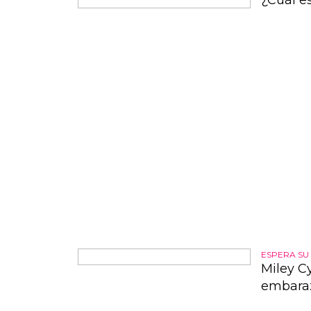
¿Cuál e
En españ
mundo es 
tiene alg
respuesta
gustos y 
español 
se escuch
por ejemp
países de
important
habla en 
idioma má
població
el castel
vocabulari
ESPERA SU
Miley Cy
embara