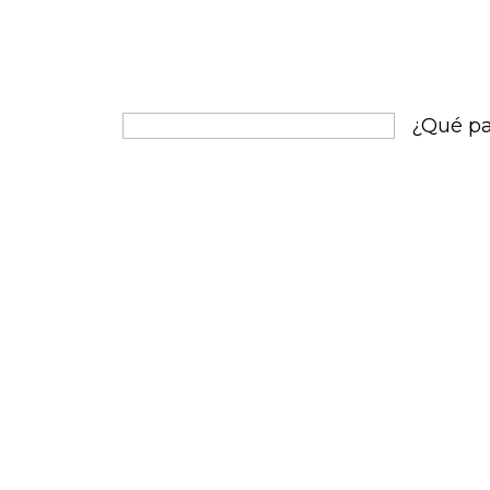
extranjer
tenido un
largo de l
muchas pa
lengua ofi
¿Qué pa
Estos paí
oportunid
que much
español..
el siglo x
habla en 
español e
y en la r
una minor
incluyen g
vírgenes.
español s
solo dos 