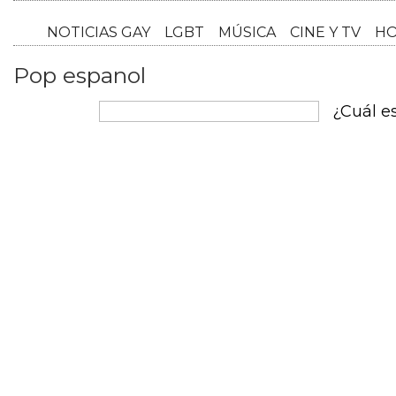
NOTICI
Pop espanol
¿Cuál es
Incluso h
aquellos 
idioma of
pero dura
debido a 
en el con
el españo
árabe es e
como egip
important
caribe... 
africa de
países de