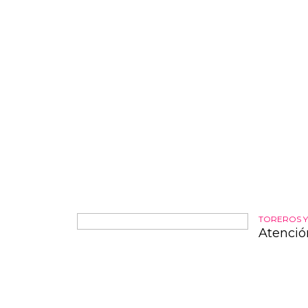
de enseña
TOREROS 
Atención
Mariachis,
mucho má
viene: ..