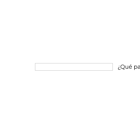
convertid
esto es d
que se pr
ventaja s
conocimi
les permi
significad
habla má
de dialec
rápido? la
¿Qué pa
En concl
important
en todos 
español s
territori
bartolomé
el segundo
español 
algunas 