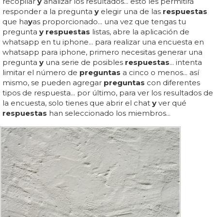
recopilar
y
analizar los resultados... esto les permitirá
responder a la pregunta
y
elegir una de las
respuestas
que ha
y
as proporcionado... una vez que tengas tu
pregunta
y respuestas
listas, abre la aplicación de
whatsapp en tu iphone... para realizar una encuesta en
whatsapp para iphone, primero necesitas generar una
pregunta
y
una serie de posibles
respuestas
... intenta
limitar el número de
preguntas
a cinco o menos... así
mismo, se pueden agregar
preguntas
con diferentes
tipos de respuesta... por último, para ver los resultados de
la encuesta, solo tienes que abrir el chat
y
ver qué
respuestas
han seleccionado los miembros...