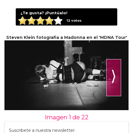
¿Te gusta? ¡Puntúalo!
12
votos
Steven Klein fotografia a Madonna en el 'MDNA Tour'
⟩
Imagen 1 de
22
Suscribete a nuestra newsletter: