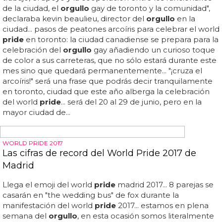
con estos famosos que ya fueron pregoneros
Cancelado el pregón del
orgullo
lgbt madrid 2016 con el
jurado de 'masterchef'... revelados los pregoneros del
world
pride
madrid 2017: ¡serán muchos y serán
repetidores de otros años!... el
orgullo
gay madrid 2015
arranca con el pregón de cayetana y amenábar y la
actuación de marta sánchez... a las puertas de las
celebraciones del world
pride
madrid 2017 seguíamos sin
saber quiénes darían el pregón este año... pero este año
han ido sobre seguro con lo que ya les ha funcionado: el
pregón del world
pride
madrid 2017 contará con estos
famosos que ya fueron pregoneros... para el pregón del
world
pride
2017 han invitado a pregoneros de años
anteriores y otras...