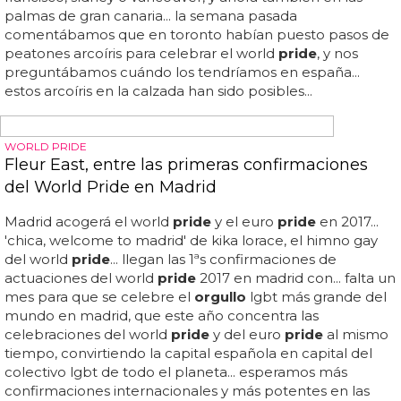
"los pasos de peatones arcoíris de toronto reflejan el duro
trabajo, el apoyo y la cooperación entre los funcionarios
de la ciudad, el
orgullo
gay de toronto y la comunidad",
declaraba kevin beaulieu, director del
orgullo
en la
ciudad... pasos de peatones arcoíris para celebrar el world
pride
en toronto: la ciudad canadiense se prepara para la
celebración del
orgullo
gay añadiendo un curioso toque
de color a sus carreteras, que no sólo estará durante este
mes sino que quedará permanentemente... "¡cruza el
arcoíris!" será una frase que podrás decir tranquilamente
en toronto, ciudad que este año alberga la celebración
del world
pride
... será del 20 al 29 de junio, pero en la
mayor ciudad de...