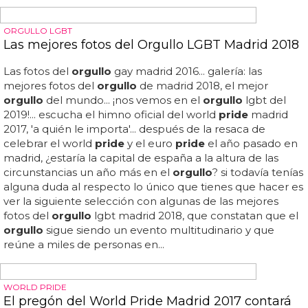
¿Qué se hace en el Pride?
El
pride
o
orgullo
lgbt es la celebración anual de la
diversidad sexual y de género... el
pride
también es una
fiesta para divertirse y disfrutar... durante el
pride
hay una
variedad de actividades, desde desfiles, conciertos,
eventos deportivos y actividades culturales... las
manifestaciones son pacíficas y los manifestantes se
visten con colores alegres y con los símbolos del
orgullo
lgbt... en españa, el
pride
es una fiesta multitudinaria que
tiene lugar en diferentes ciudades, como madrid,
barcelona, valencia y sevilla... en definitiva, el
pride
es una
gran oportunidad para conocer a gente nueva, celebrar
la diversidad sexual y de género y unirse para reivindicar
los derechos de todas las personas... durante el evento
hay muchas actividades para todas las edades, desde
discotecas al aire...