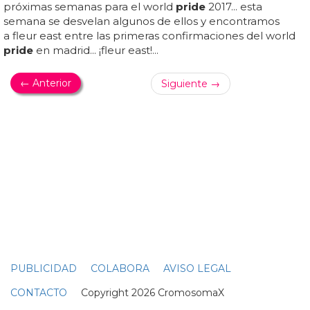
WORLD PRIDE 2017
Las cifras de record del World Pride 2017 de
Madrid
Llega el emoji del world
pride
madrid 2017... 8 parejas se
casarán en "the wedding bus" de fox durante la
manifestación del world
pride
2017... estamos en plena
semana del
orgullo
, en esta ocasión somos literalmente
la capital del mundo gay, ya que celebramos en madrid
el world
pride
2017... este sábado arrancará el momento
más álgido de las celebraciones con el tradicional desfile
del
orgullo
que contara ni más ni menos que con 52
carrozas que celebrarán la diversidad... los números
saldrán positivos seguro, ya que los cálculos aseguran que
de los 200 millones de euros que nos costará, se nos