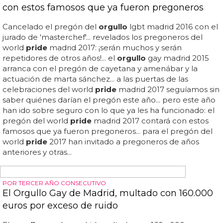
ORGULLO LGBT
Las mejores fotos del Orgullo LGBT Madrid 2018
Las fotos del
orgullo
gay madrid 2016... galería: las
mejores fotos del
orgullo
de madrid 2018, el mejor
orgullo
del mundo... ¡nos vemos en el
orgullo
lgbt del
2019!... escucha el himno oficial del world
pride
madrid
2017, 'a quién le importa'... después de la resaca de
celebrar el world
pride
y el euro
pride
el año pasado en
madrid, ¿estaría la capital de españa a la altura de las
circunstancias un año más en el
orgullo
? si todavía tenías