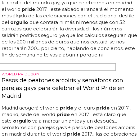
POR TERCER AÑO CONSECUTIVO
El Orgullo Gay de Madrid, multado con 160.000
euros por exceso de ruido
El
orgullo
gay de madrid, multado con 160... 000 euros
por exceso de ruido al
orgullo
gay de madrid... 000 euros
por exceso de ruido: el ayuntamiento de madrid y de ana
botella sigue intentando boicotear el
orgullo
de la
capital... son las cifras de las que informan medios como
el país, que dicen que "el
orgullo
gay se siente
amenazado" por el gobierno del pp... 00) en zonas
residenciales los 45 decibelios permitidos, que en el caso
de celebraciones especiales como el
orgullo
gay se
permite llegar hasta los 90 decibelios y el horario se