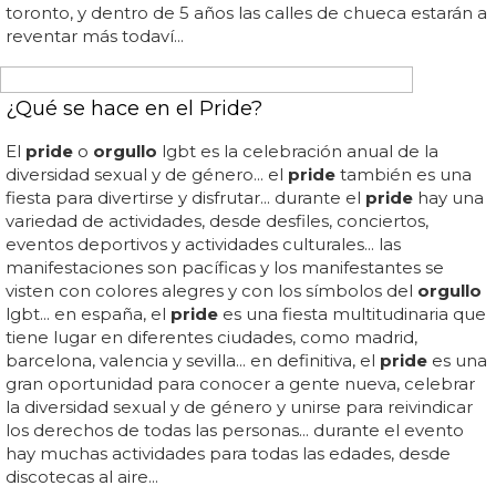
Madrid luchaba contra berlín y sidney en esta ocasión, y
ha salido victoriosa al lograr el apoyo de las más de 80
delegaciones de todo el mundo que integran esta
asociación mundial de organizadores del
orgullo
... ayer se
hacía saber que la capital española será la ciudad que en
2017 acoja el world
pride
, el que se supone que es el
mayor evento a nivel mundial del movimiento lgtb... no
pensemos en la edad que tendremos entonces y
celebremos que madrid ha sido escogida por
unanimidad en la asamblea anual de inter
pride
... bueno,
y ahora lo que todos nos preguntamos: ¿las olimpiadas
para cuando?... en 2012 ha sido londres, en 2014 será
toronto, y dentro de 5 años las calles de chueca estarán a
reventar más todaví...