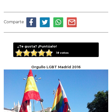
Comparte
¿Te gusta? ¡Puntúalo!
18
votos
Orgullo LGBT Madrid 2016