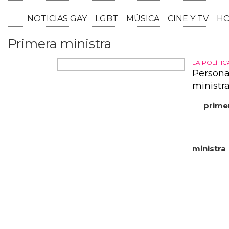
NOTICI
Primera ministra
LA POLÍTI
Persona
ministr
La
prime
"torpes" 
tras sus 
homosexua
ministra
entre "es
de 100 pe
dimisión 
opiniones
recibió r
disculpán