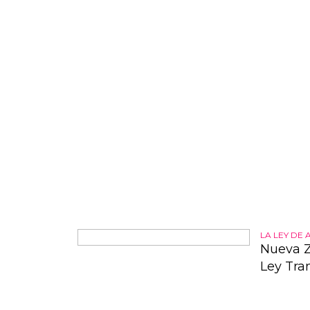
el jueves
comentari
LA LEY DE 
Nueva Z
Ley Tra
El proyec