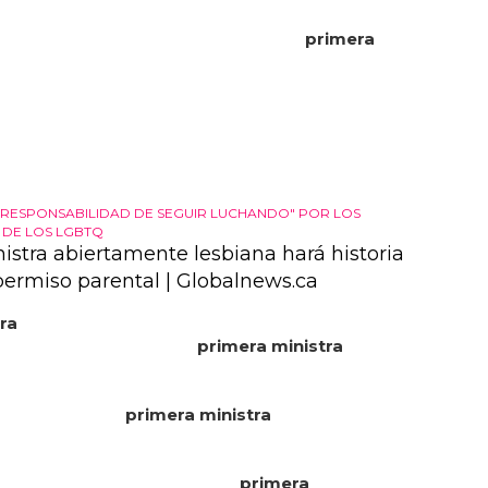
abiertamente lesbianas, gays, bisexuales,
ales y homosexuales en el parlamento de 120
el país, en lugar de siete... aunque la
primera
ardern obtuvo suficientes escaños para formar un
de un solo partido, se espera que forme una
 con los verdes, que celebra la elección de los
 abiertamente lgbt+ jan logie, chloe swarbrick,
 kerekere y ricardo menéndez march... "varios
 de larga data - de edad, blancos, varones - se han...
 RESPONSABILIDAD DE SEGUIR LUCHANDO" POR LOS
DE LOS LGBTQ
istra abiertamente lesbiana hará historia
permiso parental | Globalnews.ca
ra
canadiense de patrimonio, pascale st-onge, va a
toria al convertirse en la
primera ministra
nte lesbiana que disfruta de un permiso parental
 esposa dé a luz en las próximas semanas... en
1987, la ex vice
primera ministra
sheila copps fue la
iputada de la historia del país que dio a luz
ocupaba su cargo... dirigente sindical durante