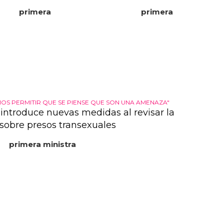
n la cumbre de los balcanes occidentales celebrada
 el 5 de julio de 2019... brnabic, de 43 años, se
 en la
primera
mujer de serbia y en la
primera
abiertamente homosexual en 2017 después de que
unciara al cargo para presentarse a las elecciones
iales... si bien parece contar con el apoyo del
o, es una figura impopular entre la comunidad
serbia, que le dijo que no era bienvenida en el
el orgullo de 2018 debido a la falta de progresos en
ones...
OS PERMITIR QUE SE PIENSE QUE SON UNA AMENAZA"
 introduce nuevas medidas al revisar la
 sobre presos transexuales
 la
primera ministra
de escocia, nicola sturgeon,
ue una mujer transexual condenada por violación
sladada fuera de una prisión exclusivamente
 tras la preocupación suscitada por la seguridad de
lusas... el gobierno escocés dijo el domingo que
la gestión de los presos transexuales e introduciría
o medidas para impedir que los transexuales con