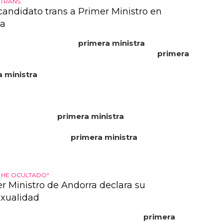
 TRANS
candidato trans a Primer Ministro en
ia
esta mujer trans a ser
primera ministra
? ¡ojalá!... el
ndidato trans de tailandia se postula para
primera
: pauline ngarmpring... se presenta como candidata
 ministra
con el partido machachon, un partido
que se presenta con los derechos humanos y la
en primer plano... la candidata trans tailandesa dijo
tras esté lista para la carrera, está aceptando que
mente no será
primera ministra
en esta ocasión,
fundación thomas reuters... una mujer trans que se
 como candidata a
primera ministra
de tailandia ha
 está lista para asumir el cargo, pero se pregunta si
está dispuesta a aceptar a un candidato transgé...
 HE OCULTADO"
er Ministro de Andorra declara su
xualidad