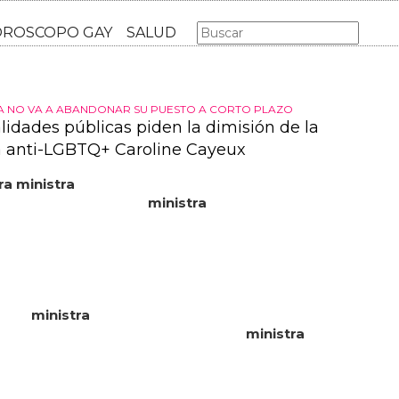
AS GAY
LGBT
MÚSICA
CINE Y TV
HOROSCOPO GA
CA NO VA A ABANDONAR SU PUESTO A CORTO PLAZO
lidades públicas piden la dimisión de la
a anti-LGBTQ+ Caroline Cayeux
ra ministra
francesa, elisabeth borne, calificó de
las declaraciones de la
ministra
, pero afirmó que,
disculpas, estaría "atenta" a apoyar a la comunidad
l... continuaron: "la cuestión no es si esta nueva
tiene, en su entorno, amigos que se encuentran
as personas" para enmascarar sus prejuicios... más
rsonalidades públicas de francia han pedido la
de la
ministra
caroline cayeux tras reafirmar sus
 contrarias a la comunidad lgbtq... la
ministra
eacciones inmediatas, e intentó controlar la situación
dose en una entrevista con el periódico le parisien