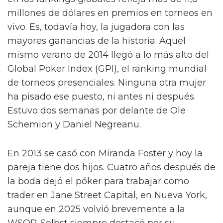
millones de dólares en premios en torneos en
vivo. Es, todavía hoy, la jugadora con las
mayores ganancias de la historia. Aquel
mismo verano de 2014 llegó a lo más alto del
Global Poker Index (GPI), el ranking mundial
de torneos presenciales. Ninguna otra mujer
ha pisado ese puesto, ni antes ni después.
Estuvo dos semanas por delante de Ole
Schemion y Daniel Negreanu.
En 2013 se casó con Miranda Foster y hoy la
pareja tiene dos hijos. Cuatro años después de
la boda dejó el póker para trabajar como
trader en Jane Street Capital, en Nueva York,
aunque en 2025 volvió brevemente a la