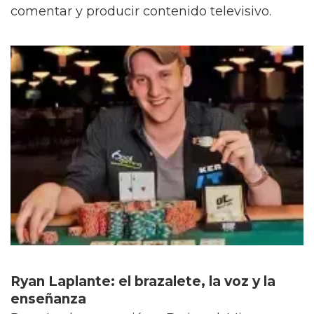
comentar y producir contenido televisivo.
Ryan Laplante: el brazalete, la voz y la
enseñanza