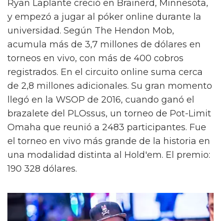
Ryan Laplante creció en Brainerd, Minnesota,
y empezó a jugar al póker online durante la
universidad. Según The Hendon Mob,
acumula más de 3,7 millones de dólares en
torneos en vivo, con más de 400 cobros
registrados. En el circuito online suma cerca
de 2,8 millones adicionales. Su gran momento
llegó en la WSOP de 2016, cuando ganó el
brazalete del PLOssus, un torneo de Pot-Limit
Omaha que reunió a 2483 participantes. Fue
el torneo en vivo más grande de la historia en
una modalidad distinta al Hold'em. El premio:
190 328 dólares.