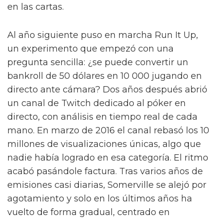
en las cartas.
Al año siguiente puso en marcha Run It Up,
un experimento que empezó con una
pregunta sencilla: ¿se puede convertir un
bankroll de 50 dólares en 10 000 jugando en
directo ante cámara? Dos años después abrió
un canal de Twitch dedicado al póker en
directo, con análisis en tiempo real de cada
mano. En marzo de 2016 el canal rebasó los 10
millones de visualizaciones únicas, algo que
nadie había logrado en esa categoría. El ritmo
acabó pasándole factura. Tras varios años de
emisiones casi diarias, Somerville se alejó por
agotamiento y solo en los últimos años ha
vuelto de forma gradual, centrado en