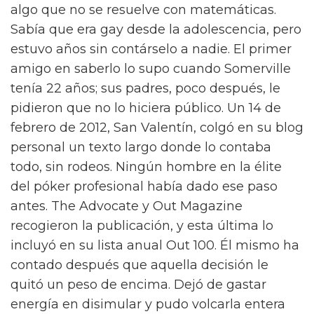
algo que no se resuelve con matemáticas.
Sabía que era gay desde la adolescencia, pero
estuvo años sin contárselo a nadie. El primer
amigo en saberlo lo supo cuando Somerville
tenía 22 años; sus padres, poco después, le
pidieron que no lo hiciera público. Un 14 de
febrero de 2012, San Valentín, colgó en su blog
personal un texto largo donde lo contaba
todo, sin rodeos. Ningún hombre en la élite
del póker profesional había dado ese paso
antes. The Advocate y Out Magazine
recogieron la publicación, y esta última lo
incluyó en su lista anual Out 100. Él mismo ha
contado después que aquella decisión le
quitó un peso de encima. Dejó de gastar
energía en disimular y pudo volcarla entera