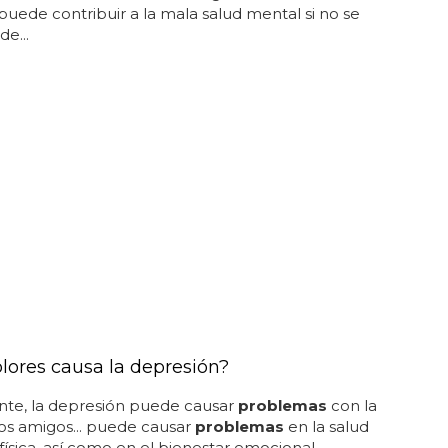
uede contribuir a la mala salud mental si no se
e...
lores causa la depresión?
nte, la depresión puede causar
problemas
con la
 los amigos... puede causar
problemas
en la salud
física, así como en el bienestar emocional...