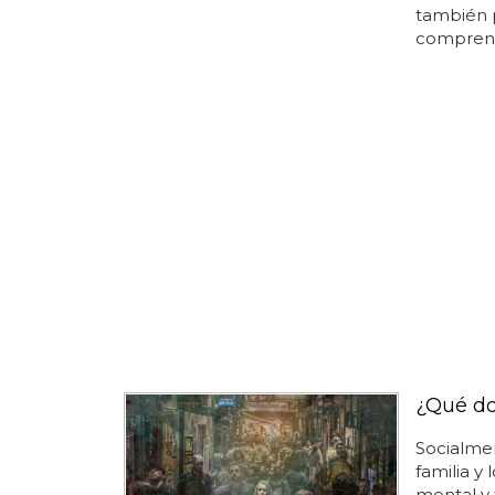
también p
comprend
¿Qué do
Socialme
familia y
mental y 