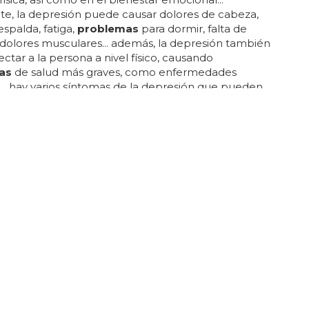
te, la depresión puede causar dolores de cabeza,
espalda, fatiga,
problemas
para dormir, falta de
 dolores musculares... además, la depresión también
ctar a la persona a nivel físico, causando
as
de salud más graves, como enfermedades
... hay varios síntomas de la depresión que pueden
lor físico y emocional... estos síntomas incluyen
tos de tristeza, ansiedad, culpa, ira, desesperanza y
nza... emocionalmente, los síntomas de la
 pueden ser muy desalentadores... la depresión
r una enfermedad grave y puede causar varios
icos...
 MUY ALTA
uesta desvela que el 40% de los jóvenes
een sufrir problemas mentales
sta desvela que el 40% de los jóvenes lgbt creen
blemas
mentales... lo que más llama la atención es
0% de esos adolescentes consideran que tienen
as
mentales y, un poco más, el 44%, reconoce