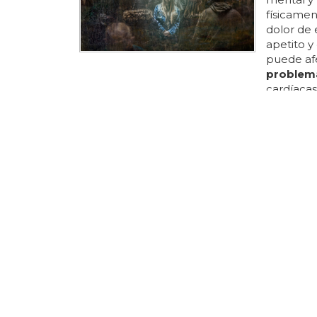
físicamen
dolor de 
apetito y
puede afe
problem
cardíacas
causar do
sentimien
desespera
depresión
puede se
dolores fís
UNA CIFRA
Una enc
LGBT cr
Una encue
sufrir
pro
que el 4
problem