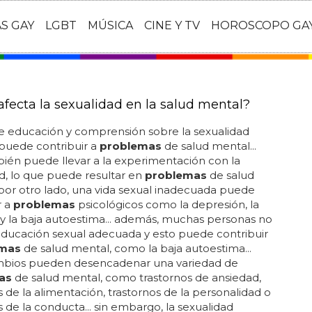
AS GAY
LGBT
MÚSICA
CINE Y TV
HOROSCOPO GA
fecta la sexualidad en la salud mental?
de educación y comprensión sobre la sexualidad
puede contribuir a
problemas
de salud mental...
ién puede llevar a la experimentación con la
d, lo que puede resultar en
problemas
de salud
 por otro lado, una vida sexual inadecuada puede
r a
problemas
psicológicos como la depresión, la
y la baja autoestima... además, muchas personas no
educación sexual adecuada y esto puede contribuir
emas
de salud mental, como la baja autoestima...
mbios pueden desencadenar una variedad de
as
de salud mental, como trastornos de ansiedad,
s de la alimentación, trastornos de la personalidad o
s de la conducta... sin embargo, la sexualidad