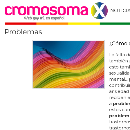
NOTICI
Problemas
¿Cómo a
La falta 
también 
esto tamb
sexualida
mental...
contribui
ansiedad 
reciben 
a
probl
estos ca
problem
trastorno
trastorno