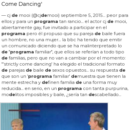
Come Dancing'
— cj
de
mooi (@cj
de
mooi) septiembre 5, 2015... peor para
ellos y para un
programa
tan rancio... el actor cj
de
mooi,
abiertamente gay, fue invitado a participar en el
programa
pero él propuso que su pareja
de
baile fuera
un hombre, no una mujer... la bbc ha tenido que emitir
un comunicado diciendo que se ha malinterpretado lo
de
"
programa
familiar", que ellos se referían a todo tipo
de
familias, pero que no van a cambiar por el momento:
"'strictly come dancing' ha elegido el tradicional formato
de
parejas
de
baile
de
sexos opuestos... su respuesta
de
que son un '
programa
familiar'
de
muestra que tienen la
mente estrecha y
de
finen familia
de
una forma muy
reducida... en serio, en un
programa
con tanta purpurina,
mo
de
litos imposibles y baile, ¿sería tan
de
scabellado...