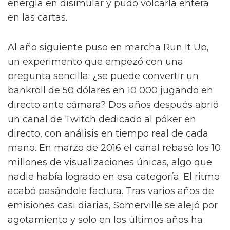
energía en disimular y pudo volcarla entera
en las cartas.
Al año siguiente puso en marcha Run It Up,
un experimento que empezó con una
pregunta sencilla: ¿se puede convertir un
bankroll de 50 dólares en 10 000 jugando en
directo ante cámara? Dos años después abrió
un canal de Twitch dedicado al póker en
directo, con análisis en tiempo real de cada
mano. En marzo de 2016 el canal rebasó los 10
millones de visualizaciones únicas, algo que
nadie había logrado en esa categoría. El ritmo
acabó pasándole factura. Tras varios años de
emisiones casi diarias, Somerville se alejó por
agotamiento y solo en los últimos años ha