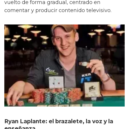
vuelto de forma gradual, centrado en
comentar y producir contenido televisivo.
Ryan Laplante: el brazalete, la voz y la
enseñanza