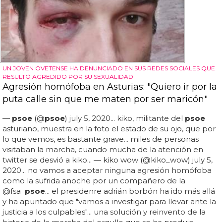
UN JOVEN OVETENSE HA DENUNCIADO EN SUS REDES SOCIALES QUE
RESULTÓ AGREDIDO POR SU SEXUALIDAD
Agresión homófoba en Asturias: "Quiero ir por la
puta calle sin que me maten por ser maricón"
—
psoe
(@
psoe
) july 5, 2020... kiko, militante del
psoe
asturiano, muestra en la foto el estado de su ojo, que por
lo que vemos, es bastante grave... miles de personas
visitaban la marcha, cuando mucha de la atención en
twitter se desvió a kiko... — kiko wow (@kiko_wow) july 5,
2020... no vamos a aceptar ninguna agresión homófoba
como la sufrida anoche por un compañero de la
@fsa_
psoe
... el presidenre adrián borbón ha ido más allá
y ha apuntado que "vamos a investigar para llevar ante la
justicia a los culpables"... una solución y reinvento de la