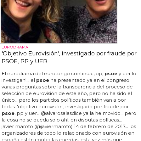
EURODRAMA
'Objetivo Eurovisión', investigado por fraude por
PSOE, PP y UER
El eurodrama del eurotongo continúa: ¡pp,
psoe
y uer lo
investigan!... el
psoe
ha presentado ya en el congreso
varias preguntas sobre la transparencia del proceso de
selección de eurovisión de este año, pero no ha sido el
único... pero los partidos políticos también van a por
todas: 'objetivo eurovisión', investigado por fraude por
psoe
, pp y uer... @alvarosalasdice ya la he movido... pero
la cosa no se queda solo ahí, en disputas políticas... —
javier maroto (@javiermaroto) 14 de febrero de 2017... los
organizadores de todo lo relacionado con eurovisión en
españa están contra las cuerdas, esta vez más que