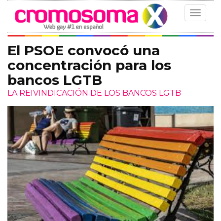
Toggle
navigat
El PSOE convocó una
concentración para los
bancos LGTB
LA REIVINDICACIÓN DE LOS BANCOS LGTB