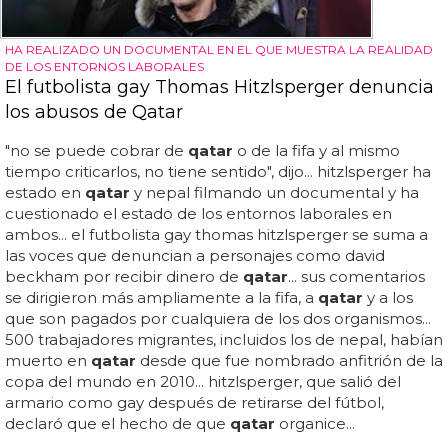
HA REALIZADO UN DOCUMENTAL EN EL QUE MUESTRA LA REALIDAD
DE LOS ENTORNOS LABORALES
El futbolista gay Thomas Hitzlsperger denuncia
los abusos de Qatar
"no se puede cobrar de
qatar
o de la fifa y al mismo
tiempo criticarlos, no tiene sentido", dijo... hitzlsperger ha
estado en
qatar
y nepal filmando un documental y ha
cuestionado el estado de los entornos laborales en
ambos... el futbolista gay thomas hitzlsperger se suma a
las voces que denuncian a personajes como david
beckham por recibir dinero de
qatar
... sus comentarios
se dirigieron más ampliamente a la fifa, a
qatar
y a los
que son pagados por cualquiera de los dos organismos...
500 trabajadores migrantes, incluidos los de nepal, habían
muerto en
qatar
desde que fue nombrado anfitrión de la
copa del mundo en 2010... hitzlsperger, que salió del
armario como gay después de retirarse del fútbol,
declaró que el hecho de que
qatar
organice...