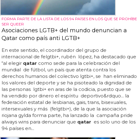
FORMA PARTE DE LA LISTA DE LOS 94 PAÍSES EN LOS QUE SE PROHÍBE
SER QUEER
Asociaciones LGTB+ del mundo denuncian a
Qatar como país anti LGTB+
En este sentido, el coordinador del grupo de
internacional de felgtbi+, rubén lópez, ha destacado que
“al elegir
qatar
como sede para la celebración del
mundial de fútbol, un país que atenta contra los
derechos humanos del colectivo lgtbi+, se han eliminado
los valores del deporte y se ha pisoteado la dignidad de
las personas lgtbi+ en aras de la codicia, puesto que se
ha vendido por dinero el espíritu deportivo&rdquo... la
federación estatal de lesbianas, gais, trans, bisexuales,
intersexuales y más (felgtbi+), de la que la asociación
riojana gylda forma parte, ha lanzado la campaña pride
always wins para denunciar que
qatar
es solo uno de los
94 países en...