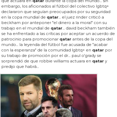
que actuará en
qatar
durante la copa del mundo... sin
embargo, los aficionados al fútbol del colectivo lgbtq+
declararon que seguían preocupados por su seguridad
en la copa mundial de
qatar
... el juez rinder criticó a
beckham por anteponer "el dinero a la moral" con su
trabajo en el mundial de
qatar
... david beckham también
se ha enfrentado a las críticas por aceptar un acuerdo de
patrocinio para promocionar
qatar
antes de la copa del
mundo... la leyenda del fútbol fue acusada de "acabar
con la esperanza" de la comunidad lgbtq+ en
qatar
por
su trabajo de promoción por el dr... paul o'grady se
sorprendió de que robbie williams actuara en
qatar
y
predijo que habrá...