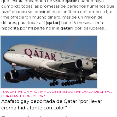
que "estará encantada de visitar
qatar
cuando haya
cumplido todas las promesas de derechos humanos que
hizo" cuando se convirtió en el anfitrión del torneo... dijo:
"me ofrecieron mucho dinero, más de un millón de
dólares, para tocar allí [
qatar
] hace 15 meses... sería
hipócrita por mi parte no ir [a
qatar
] por los lugares...
"ENCONTRARON MI CARA Y LA DE MI AMIGO MANCHADA DE CREMA
HIDRATANTE CON COLOR"
Azafato gay deportada de Qatar "por llevar
crema hidratante con color".