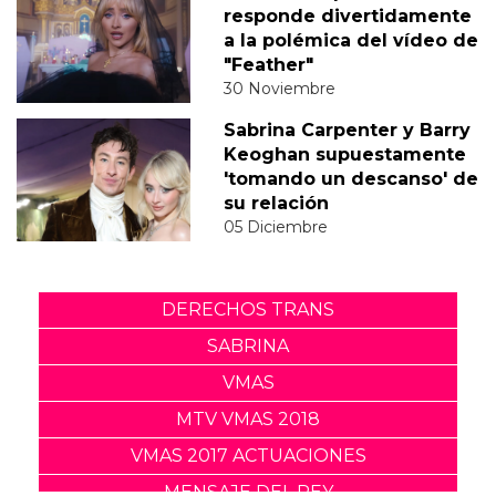
responde divertidamente
a la polémica del vídeo de
"Feather"
30 Noviembre
Sabrina Carpenter y Barry
Keoghan supuestamente
'tomando un descanso' de
su relación
05 Diciembre
DERECHOS TRANS
SABRINA
VMAS
MTV VMAS 2018
VMAS 2017 ACTUACIONES
MENSAJE DEL REY