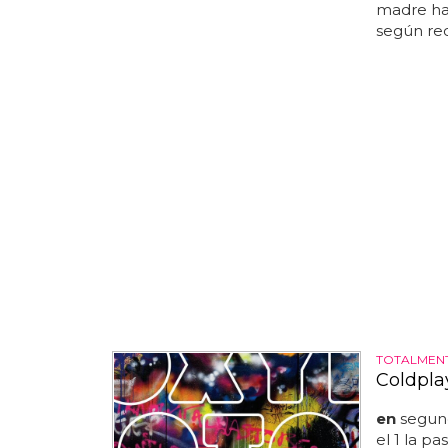
madre ha
según rec
TOTALMEN
Coldpla
en
segund
el 1 la p