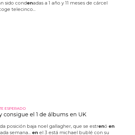
n sido cond
en
adas a 1 año y 11 meses de cárcel
oge telecinco...
TE ESPERADO
y consigue el 1 de álbums en UK
a posición baja noel gallagher, que se estr
en
ó
en
asada semana...
en
el 3 está michael bublé con su