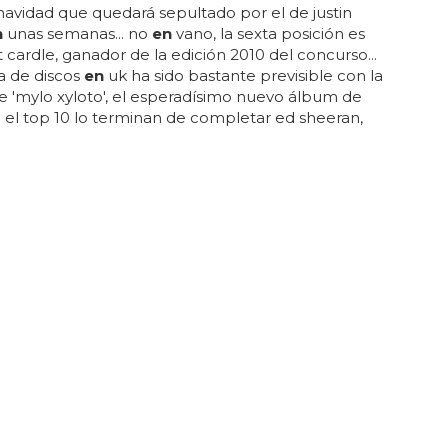
navidad que quedará sepultado por el de justin
n
unas semanas... no
en
vano, la sexta posición es
 cardle, ganador de la edición 2010 del concurso...
a de discos
en
uk ha sido bastante previsible con la
e 'mylo xyloto', el esperadísimo nuevo álbum de
.. el top 10 lo terminan de completar ed sheeran,
mo no), steps (que estr
en
aron su 'ultimate
n'
en
el 3) y un clásico: tom waits...
en
la cuarta
el disco de bruno mars, que sorpr
en
de porque no
a
mente
nuevo, pero vi
en
do el de kelly clarkson
 al 5 nos damos cu
en
ta que es el efecto 'x factor'
 mucho...
CORATIVO
ué hacer con mi vida: ¿Espejos sí o espejos
pejos
en
el salón,
en
la habitación,
en
el baño,
en
la
. si eliges espejos que pegu
en
con el estilo con el
 decorado y además los sitúas bi
en
aprovechando
 que
en
tr
en en
tu casa, te quedarán perfectos... igual
o cargante... te pones a decorar tu flamante piso