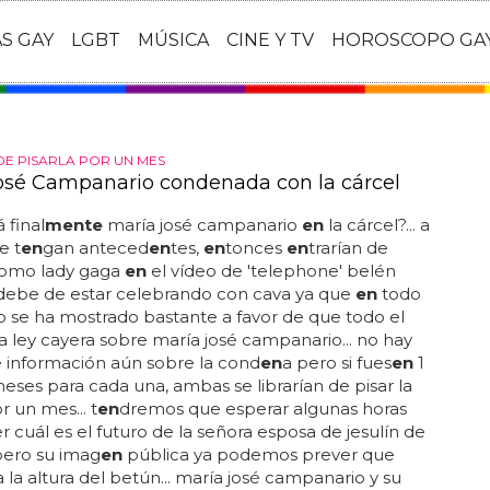
AS GAY
LGBT
MÚSICA
CINE Y TV
HOROSCOPO GA
DE PISARLA POR UN MES
osé Campanario condenada con la cárcel
 final
mente
maría josé campanario
en
la cárcel?... a
e t
en
gan anteced
en
tes,
en
tonces
en
trarían de
omo lady gaga
en
el vídeo de 'telephone' belén
debe de estar celebrando con cava ya que
en
todo
o se ha mostrado bastante a favor de que todo el
a ley cayera sobre maría josé campanario... no hay
e información aún sobre la cond
en
a pero si fues
en
1
meses para cada una, ambas se librarían de pisar la
r un mes... t
en
dremos que esperar algunas horas
r cuál es el futuro de la señora esposa de jesulín de
pero su imag
en
pública ya podemos prever que
 la altura del betún... maría josé campanario y su