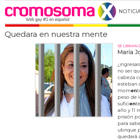
NOTICI
Quedara en nuestra mente
SE LIBRAN 
María J
¿ingresará
no ser qu
cabeza c
esteban 
mom
en
t
peso de l
sufici
en
t
año y 11 
prisión po
para sabe
ubrique 
quedará a