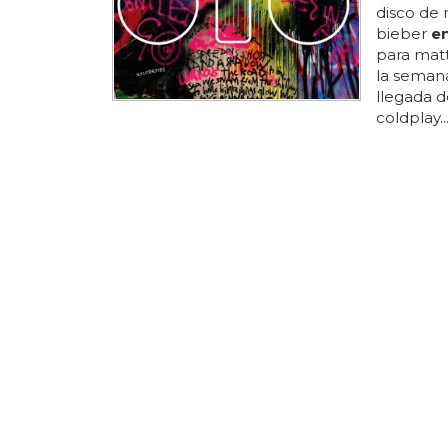
disco de 
bieber
e
para matt
la seman
llegada d
coldplay.
adele (có
collectio
posición 
es precis
en
trando
que pesa
DRAMA DE
No sé q
no?
Poner es
en
trada..
que hayas
las luces
es un poc