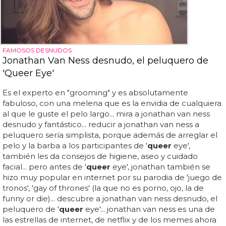
FAMOSOS DESNUDOS
Jonathan Van Ness desnudo, el peluquero de
'Queer Eye'
Es el experto en "grooming" y es absolutamente
fabuloso, con una melena que es la envidia de cualquiera
al que le guste el pelo largo... mira a jonathan van ness
desnudo y fantástico... reducir a jonathan van ness a
peluquero sería simplista, porque además de arreglar el
pelo y la barba a los participantes de '
queer
eye',
también les da consejos de higiene, aseo y cuidado
facial... pero antes de '
queer
eye', jonathan también se
hizo muy popular en internet por su parodia de 'juego de
tronos', 'gay of thrones' (la que no es porno, ojo, la de
funny or die)... descubre a jonathan van ness desnudo, el
peluquero de '
queer
eye'... jonathan van ness es una de
las estrellas de internet, de netflix y de los memes ahora