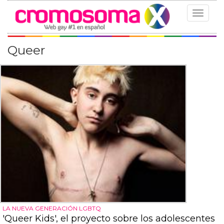
Toggle
navigat
Queer
LA NUEVA GENERACIÓN LGBTQ
'Queer Kids', el proyecto sobre los adolescentes