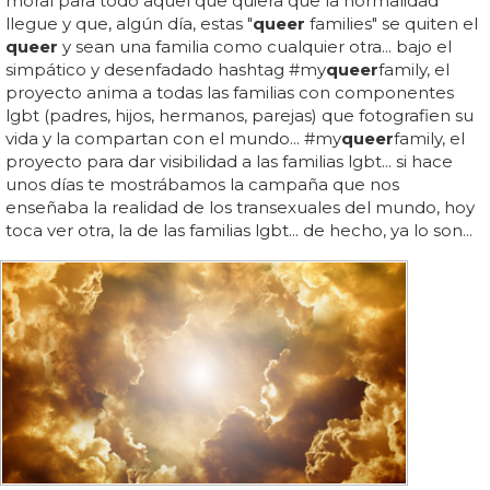
moral para todo aquel que quiera que la normalidad
llegue y que, algún día, estas "
queer
families" se quiten el
queer
y sean una familia como cualquier otra... bajo el
simpático y desenfadado hashtag #my
queer
family, el
proyecto anima a todas las familias con componentes
lgbt (padres, hijos, hermanos, parejas) que fotografien su
vida y la compartan con el mundo... #my
queer
family, el
proyecto para dar visibilidad a las familias lgbt... si hace
unos días te mostrábamos la campaña que nos
enseñaba la realidad de los transexuales del mundo, hoy
toca ver otra, la de las familias lgbt... de hecho, ya lo son...