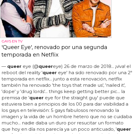
GAYS EN TV
'Queer Eye', renovado por una segunda
temporada en Netflix
—
queer
eye (@
queer
eye) 26 de marzo de 2018... ¡viva! el
reboot del reality '
queer
eye' ha sido renovado por una 2ª
temporada en netflix... junto a esta renovación, netflix
también ha renovado 'the toys that made us', 'nailed it',
'dope' y 'drug lords'... things keep getting better pic... la
premisa de '
queer
eye for the straight guy' puede que
estuviera bien a principios de los 00 para dar visibilidad a
los gays en televisión: 5 gays fabulosos renovando la
imagen y la vida de un hombre hetero que no se cuidaba
mucho... nadie daba un duro por resucitar un formato
que hoy en día nos parecía ya un poco anticuado, '
queer