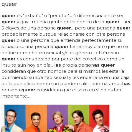
queer
queer
es "extraño" o "peculiar"... 4 diferenci
as
entre ser
queer
y gay... mucha gente entra dentro de lo
queer
... l
as
5 claves de una persona
queer
... pero una persona
queer
probablemente busque relacionarse con: otra persona
queer
o una persona que entienda perfectamente su
situación... una persona
queer
tiene muy claro que no se
define como heterosexual y/o cisgénero... el término
queer
es considerado por parte del colectivo como un
insulto aún hoy en día... l
as
propia person
as queer
consideran que otro nombre para sí mismos les estaría
oprimiendo su libertad sexual y les encerraría en una caja
de la que oficialmente no pueden salir... además, much
as
persona
queer
consideran que el sexo en sí no es tan
importante...